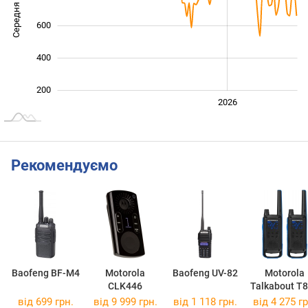
Середня ціна
1 000
600
400
200
2024
2025
2028
2026
L
Рекомендуємо
Baofeng BF-M4
Motorola
Baofeng UV-82
Motorola
CLK446
Talkabout T
від 699 грн.
від 9 999 грн.
від 1 118 грн.
від 4 275 гр