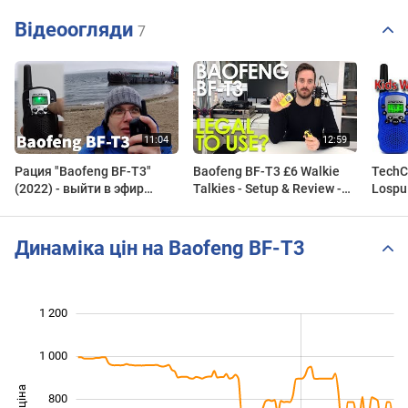
Відеоогляди
7
Рация "Baofeng BF-T3"
Baofeng BF-T3 £6 Walkie
TechC
(2022) - выйти в эфир
Talkies - Setup & Review -
Lospu
несмотря ни на что!
Illegal To Use?
Talki
Дальность удивила!
Динаміка цін на Baofeng BF-T3
 400
-200
100
300
500
0
1 200
1 000
800