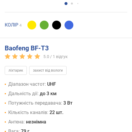
КОЛІР
4
Baofeng BF-T3
5.0 /
1
відгук
ліхтарик
захист від вологи
Діапазон частот:
UHF
Дальність дії:
до 3 км
Потужність передавача:
3 Вт
Кількість каналів:
22 шт.
Антена:
незнімна
Вага:
79 г