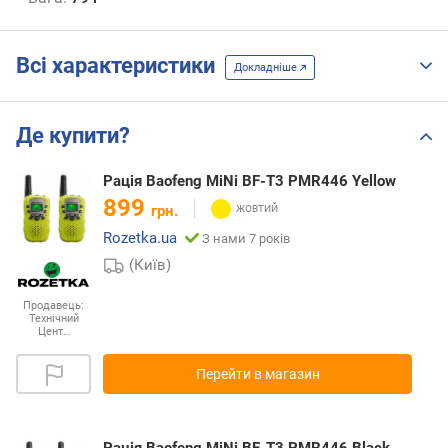
Всі характеристики
Докладніше
Де купити?
Рація Baofeng MiNi BF-T3 PMR446 Yellow
899
грн.
Rozetka.ua
З нами 7 років
(Київ)
Продавець:
Технічний
Цент…
Перейти в магазин
Рація Baofeng MiNi BF-T3 PMR446 Black