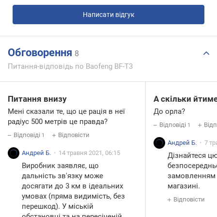
Написати відгук
Обговорення
8
Питання-відповідь по Baofeng BF-T3
Питання внизу
А скільки йтим
Мені сказали те, що це рація в неї
До орла?
радіус 500 метрів це правда?
Відповіді
Відп
1
Відповіді
Відповісти
1
Андрей Б.
7 тр
Андрей Б.
14 травня 2021, 06:15
Дізнайтеся ц
Виробник заявляє, що
безпосереднь
дальність зв'язку може
замовленням 
досягати до 3 км в ідеальних
магазині.
умовах (пряма видимість, без
Відповісти
перешкод). У міській
обстановці та на пересіченій