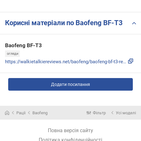
Корисні матеріали по Baofeng BF-T3
Baofeng BF-T3
огляди
https://walkietalkiereviews.net/baofeng/baofeng-bf-t3-revie...
Додати посилання
Рації
Baofeng
Фільтр
Усі моделі
Повна версія сайту
Політика конфіденційності