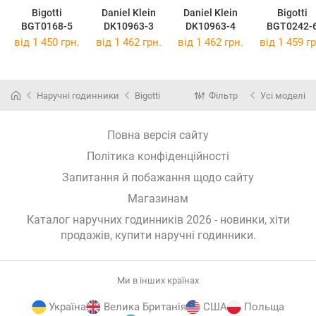
Bigotti
Daniel Klein
Daniel Klein
Bigotti
BGT0168-5
DK10963-3
DK10963-4
BGT0242-
від 1 450 грн.
від 1 462 грн.
від 1 462 грн.
від 1 459 гр
Наручні годинники
Bigotti
Фільтр
Усі моделі
Повна версія сайту
Політика конфіденційності
Запитання й побажання щодо сайту
Магазинам
Каталог наручних годинників 2026 - новинки, хіти
продажів,
купити наручні годинники
.
Ми в інших країнах
Україна
Велика Британія
США
Польща