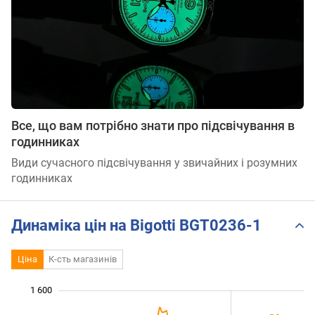
Все, що вам потрібно знати про підсвічування в
годинниках
Види сучасного підсвічування у звичайних і розумних
годинниках
Динаміка цін на Bigotti BGT0236-1
Ціна
К-сть магазинів
1 600
 000
 700
900