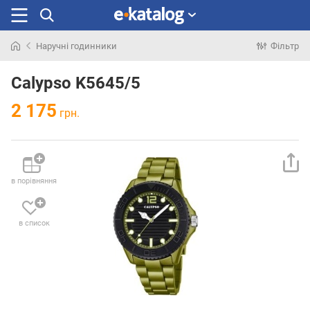
Наручні годинники
Фільтр
Шукали
раніше
Calypso K5645/5
2 175
грн.
в порівняння
в список