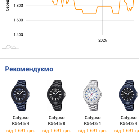
1 800
1 600
1 400
2024
2025
2028
2026
L
Рекомендуємо
Calypso
Calypso
Calypso
Calypso
K5645/4
K5645/8
K5643/1
K5643/4
від 1 691 грн.
від 1 691 грн.
від 1 691 грн.
від 1 691 гр