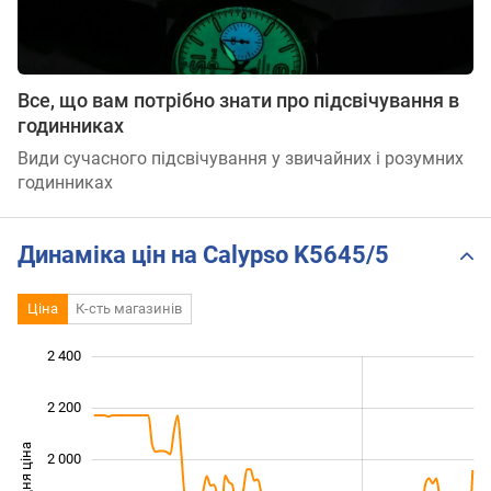
Все, що вам потрібно знати про підсвічування в
годинниках
Види сучасного підсвічування у звичайних і розумних
годинниках
Динаміка цін на Calypso K5645/5
Ціна
К-сть магазинів
2 400
 000
 200
 600
2 200
Середня ціна
2 000
1 400