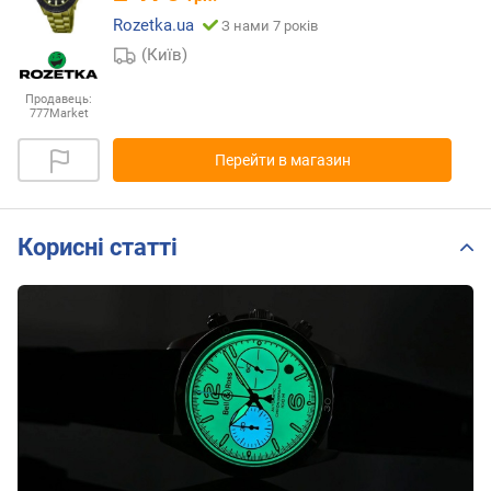
Rozetka.ua
З нами 7 років
(Київ)
Продавець:
777Market
Перейти в магазин
Корисні статті