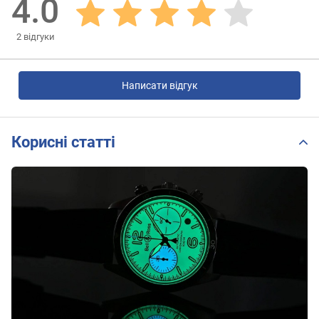
4.0
2
відгуки
Написати відгук
Корисні статті