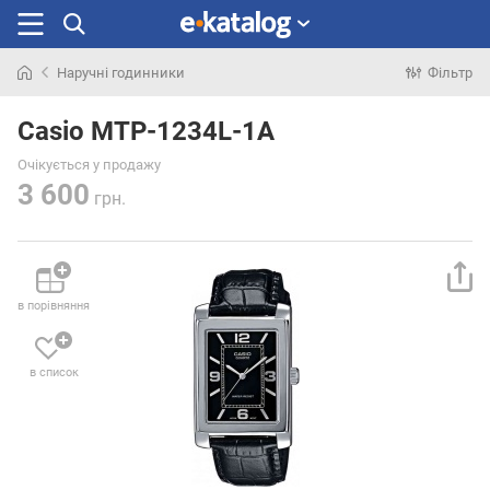
Наручні годинники
Фільтр
Шукали
раніше
Casio MTP-1234L-1A
Очікується у продажу
3 600
грн.
в порівняння
в список