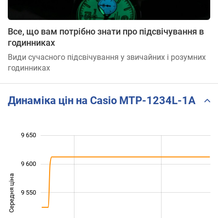
Все, що вам потрібно знати про підсвічування в
годинниках
Види сучасного підсвічування у звичайних і розумних
годинниках
Динаміка цін на Casio MTP-1234L-1A
 440
 460
 480
 700
 400
 350
9 650
9 600
Середня ціна
9 480
9 550