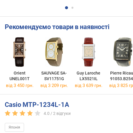
Рекомендуємо товари в наявності
Orient
SAUVAGE SA-
Guy Laroche
Pierre Rica
UNEL001T
SV11751G
LX5521IL
91053.B25
від 3 450 грн.
від 3 209 грн.
від 3 639 грн.
від 3 825 гр
Casio MTP-1234L-1A
4.0 /
2
відгуки
Японія