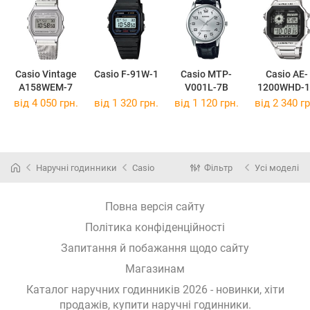
Casio Vintage
Casio F-91W-1
Casio MTP-
Casio AE-
A158WEM-7
V001L-7B
1200WHD-1
від 4 050 грн.
від 1 320 грн.
від 1 120 грн.
від 2 340 гр
Наручні годинники
Casio
Фільтр
Усі моделі
Повна версія сайту
Політика конфіденційності
Запитання й побажання щодо сайту
Магазинам
Каталог наручних годинників 2026 - новинки, хіти
продажів,
купити наручні годинники
.