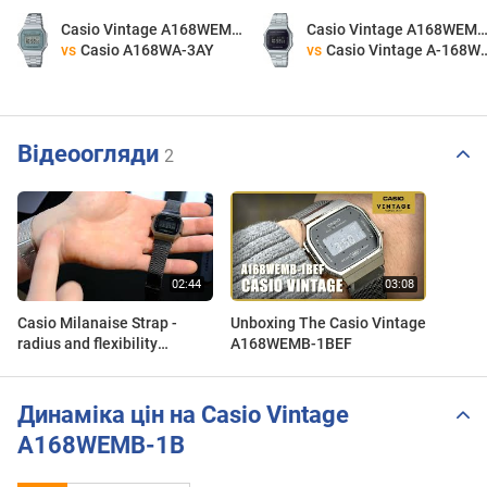
Casio Vintage A168WEMB-1B
Casio Vintage A168WEM
vs
Casio A168WA-3AY
vs
Casio Vintage A-168WEM-1
Відеоогляди
2
Casio Milanaise Strap -
Unboxing The Casio Vintage
radius and flexibility
A168WEMB-1BEF
comparison - A168WEMB-
1BEF Black vs. Casio
A700WE
Динаміка цін на Casio Vintage
A168WEMB-1B