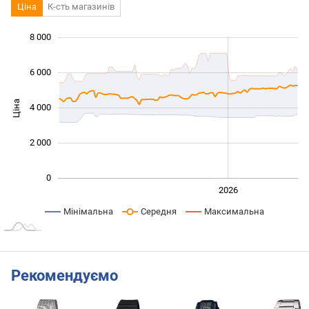
Ціна
К-сть магазинів
8 000
 000
 000
 000
 000
 000
 000
 000
6 000
Ціна
4 000
1 000
2 000
0
2024
2025
2028
2026
L
Мінімальна
Середня
Максимальна
Рекомендуємо