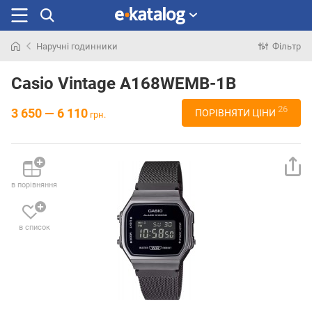
Наручні годинники
Фільтр
Шукали
раніше
Casio Vintage A168WEMB-1B
26
3 650 — 6 110
ПОРІВНЯТИ ЦІНИ
грн.
в порівняння
в список