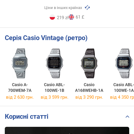
Ціни в інших країнах
61 £
219 zł
Серія Casio Vintage (ретро)
Casio A-
Casio ABL-
Casio
Casio ABL
700WEM-7A
100WE-1B
A168WEHB-1A
100WE-1A
від 2 630 грн.
від 3 599 грн.
від 3 290 грн.
від 4 350 гр
Корисні статті