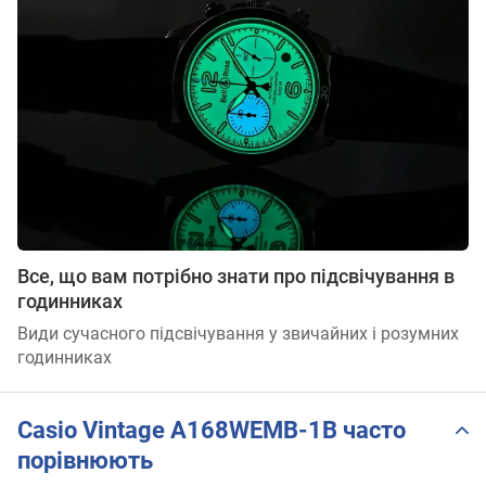
Все, що вам потрібно знати про підсвічування в
годинниках
Види сучасного підсвічування у звичайних і розумних
годинниках
Casio Vintage A168WEMB-1B часто
порівнюють