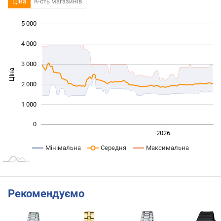
Ціна
К-сть магазинів
5 000
 000
 000
 000
4 000
3 000
Ціна
1 000
2 000
1 000
0
2024
2025
2028
2026
L
Мінімальна
Середня
Максимальна
Рекомендуємо