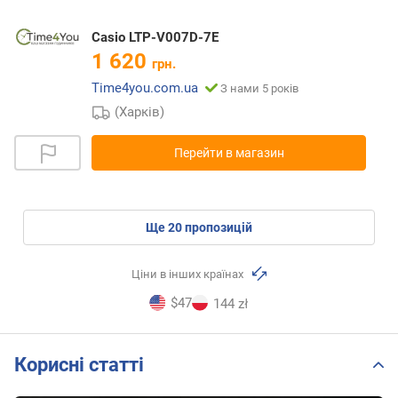
Casio LTP-V007D-7E
1 620
грн.
Time4you.com.ua
З нами 5 років
(Харків)
Перейти в магазин
ще
20
пропозицій
Ціни в інших країнах
$47
144 zł
Корисні статті