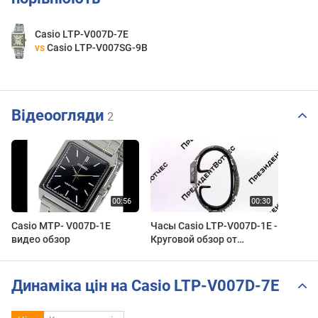
Casio LTP-V007D-7E
vs
Casio LTP-V007SG-9B
Відеоогляди
2
Casio MTP- V007D-1E
Часы Casio LTP-V007D-1E -
видео обзор
Круговой обзор от
PresidentWatches.Ru
Динаміка цін на Casio LTP-V007D-7E