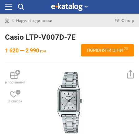
Наручні годинники
Фільтр
Шукали
раніше
Casio LTP-V007D-7E
25
1 620 — 2 990
ПОРІВНЯТИ ЦІНИ
грн.
в порівняння
в список