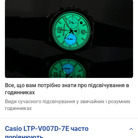
Все, що вам потрібно знати про підсвічування в
годинниках
Види сучасного підсвічування у звичайних і розумних
годинниках
Casio LTP-V007D-7E часто
порівнюють