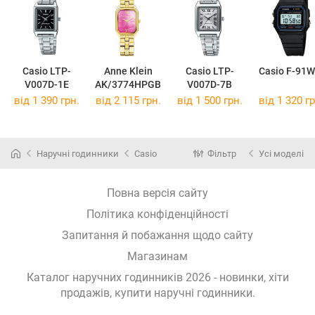
Casio LTP-
Anne Klein
Casio LTP-
Casio F-91W
V007D-1E
AK/3774HPGB
V007D-7B
від 1 390 грн.
від 2 115 грн.
від 1 500 грн.
від 1 320 гр
Наручні годинники
Casio
Фільтр
Усі моделі
Повна версія сайту
Політика конфіденційності
Запитання й побажання щодо сайту
Магазинам
Каталог наручних годинників 2026 - новинки, хіти
продажів,
купити наручні годинники
.