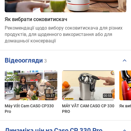
Як вибрати соковитискач
Рекомендації щодо вибору соковитискача для різних
продуктів, для щоденного використання або для
домашньої консервації
Відеоогляди
3
Máy Vắt Cam CASO CP330
MÁY VẮT CAM CASO CP 330
Як ви
Pro
PRO
Динаміка цін на Caso CP 330 Pro