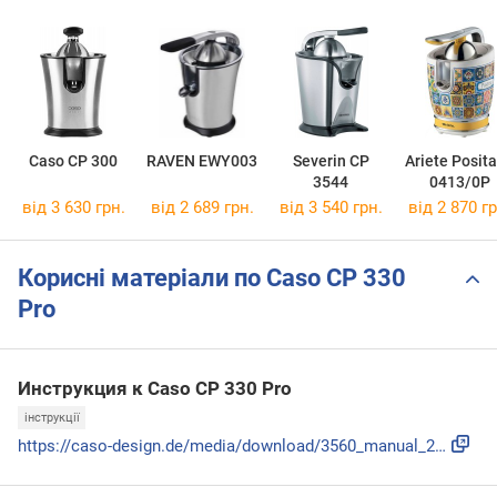
Caso CP 300
RAVEN EWY003
Severin CP
Ariete Posit
3544
0413/0P
від 3 630 грн.
від 2 689 грн.
від 3 540 грн.
від 2 870 гр
Корисні матеріали по Caso CP 330
Pro
Инструкция к Caso CP 330 Pro
інструкції
https://caso-design.de/media/download/3560_manual_20200317....