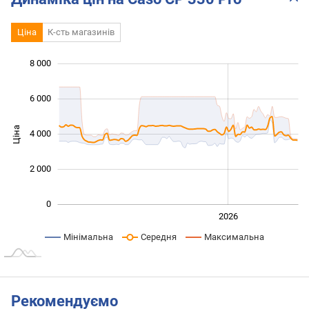
Ціна
К-сть магазинів
8 000
 000
 000
 000
 000
 000
 000
 000
6 000
Ціна
4 000
1 000
2 000
0
2024
2025
2028
2026
L
Мінімальна
Середня
Максимальна
Рекомендуємо