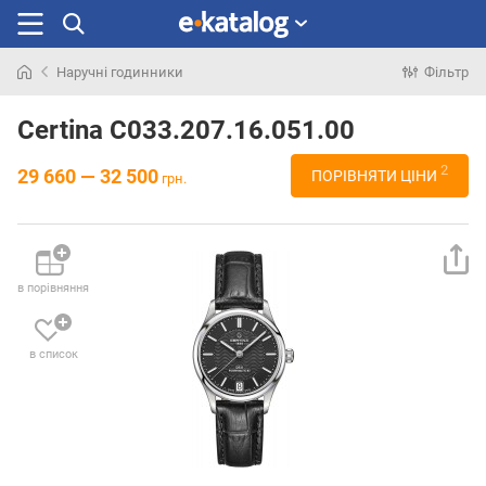
Наручні годинники
Фільтр
Шукали
раніше
Certina C033.207.16.051.00
2
29 660 — 32 500
ПОРІВНЯТИ ЦІНИ
грн.
в порівняння
в список