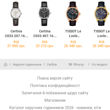
Certina
Certina
TISSOT Le
TISSOT Le
C033.207.16.0
C033.407.16.0
Locle
Locle
31.00
51.00
T41.6.413.63
T41.5.423.
від
від
від
від
31 900 грн.
33 210 грн.
26 340 грн.
26 340 грн
Наручні годинники
Certina
Фільтр
Усі моделі
Повна версія сайту
Політика конфіденційності
Запитання й побажання щодо сайту
Магазинам
Каталог наручних годинників 2026 - новинки, хіти