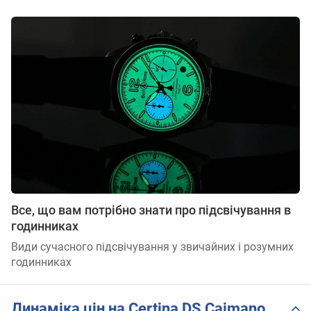
Все, що вам потрібно знати про підсвічування в
годинниках
Види сучасного підсвічування у звичайних і розумних
годинниках
Динаміка цін на Certina DS Caimano