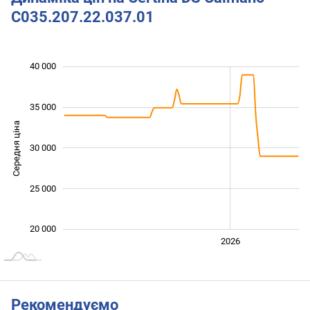
C035.207.22.037.01
 000
 000
 000
 000
 000
 000
 000
40 000
35 000
Середня ціна
30 000
24 000
25 000
20 000
2024
2025
2028
2026
L
Рекомендуємо