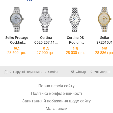
Seiko Presage
Certina
Certina DS
Seiko
Cocktail
C025.207.11.0
Podium
SRE010J1
SRE007J1
37.00
C001.007.11.0
від
від
від
від
13.00
28 600 грн.
27 900 грн.
28 030 грн.
28 886 грн
Наручні годинники
Certina
Фільтр
Усі моделі
Повна версія сайту
Політика конфіденційності
Запитання й побажання щодо сайту
Магазинам