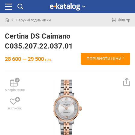
Наручні годинники
Фільтр
Шукали
раніше
Certina DS Caimano
C035.207.22.037.01
2
28 600 — 29 500
ПОРІВНЯТИ ЦІНИ
грн.
в порівняння
в список