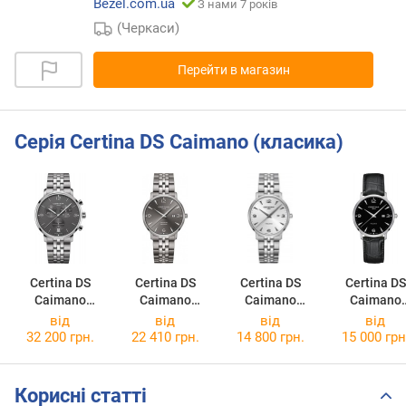
Bezel.com.ua
З нами 7 років
(Черкаси)
Перейти в магазин
Серія Certina DS Caimano (класика)
Certina DS
Certina DS
Certina DS
Certina DS
Caimano
Caimano
Caimano
Caimano
C035.417.44.0
C035.410.44.0
C035.410.11.0
C035.410.16
від
від
від
від
87.00
87.00
37.00
57.00
32 200 грн.
22 410 грн.
14 800 грн.
15 000 грн
Корисні статті