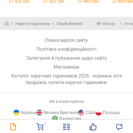
21 502 грн.
21 502 грн.
23 485 грн.
22 860 грн
Наручні годинники
Claude Bernard
Фільтр
Усі 
Повна версія сайту
Політика конфіденційності
Запитання й побажання щодо сайту
Магазинам
Каталог наручних годинників 2026 - новинки, хіти
продажів,
купити наручні годинники
.
Ми в інших країнах
Україна
Велика Британія
США
Польща
Казахстан
8
E-