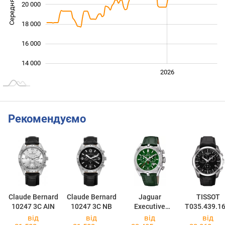
Середня ціна
20 000
14 000
18 000
16 000
14 000
2024
2025
2028
2026
L
Рекомендуємо
Claude Bernard
Claude Bernard
Jaguar
TISSOT
10247 3C AIN
10247 3C NB
Executive
T035.439.16
J857/C
51.00
від
від
від
від