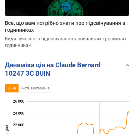
Все, що вам потрібно знати про підсвічування в
годинниках
Види сучасного підсвічування у звичайних і розумних
годинниках
Динаміка цін на Claude Bernard
10247 3C BUIN
Ціна
К-сть магазинів
26 000
 000
 000
 000
24 000
22 000