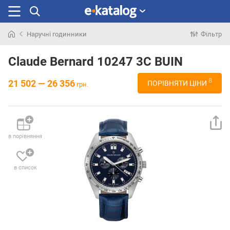
Наручні годинники
Фільтр
Шукали
раніше
Claude Bernard 10247 3C BUIN
8
21 502 — 26 356
ПОРІВНЯТИ ЦІНИ
грн.
в порівняння
в список