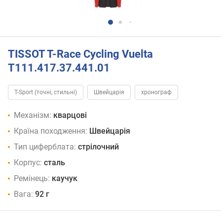
TISSOT T-Race Cycling Vuelta
T111.417.37.441.01
T-Sport (точні, стильні)
Швейцарія
хронограф
Механізм:
кварцові
Країна походження:
Швейцарія
Тип циферблата:
стрілочний
Корпус:
сталь
Ремінець:
каучук
Вага:
92 г