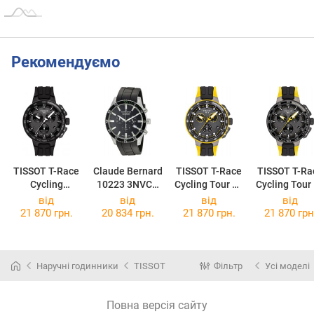
Рекомендуємо
TISSOT T-Race
Claude Bernard
TISSOT T-Race
TISSOT T-Ra
Cycling
10223 3NVCA
Cycling Tour De
Cycling Tour
Chronograph
NV
France 2019
France
від
від
від
від
T111.417.37.4
T111.417.37.0
T111.417.37
21 870 грн.
20 834 грн.
21 870 грн.
21 870 грн
41.03
57.00
41.00
Наручні годинники
TISSOT
Фільтр
Усі моделі
Повна версія сайту