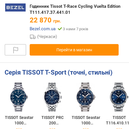
Годинник Tissot T-Race Cycling Vuelta Edition
T111.417.37.441.01
22 870
грн.
Bezel.com.ua
З нами 7 років
(Черкаси)
Перейти в магазин
Серія TISSOT T-Sport (точні, стильні)
TISSOT Seastar
TISSOT PRC
TISSOT Seastar
TISSOT
1000
200
1000
T116.410.11
T120.410.11.0
Chronograph
Powermatic 80
47.00