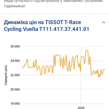
Види сучасного підсвічування у звичайних і розумних
годинниках
Динаміка цін на TISSOT T-Race
Cycling Vuelta T111.417.37.441.01
 000
 000
 000
 000
 000
 000
26 000
24 000
Середня ціна
22 000
19 000
20 000
18 000
2024
2025
2028
2026
L