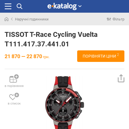
Наручні годинники
Фільтр
Шукали
раніше
TISSOT T-Race Cycling Vuelta
T111.417.37.441.01
2
21 870 — 22 870
ПОРІВНЯТИ ЦІНИ
грн.
в порівняння
в список