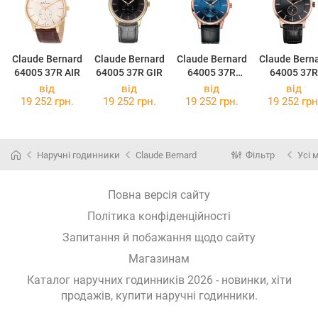
Claude Bernard
Claude Bernard
Claude Bernard
Claude Bern
64005 37R AIR
64005 37R GIR
64005 37R
64005 37R
BUIR
NIR3
від
від
від
від
19 252 грн.
19 252 грн.
19 252 грн.
19 252 грн
Наручні годинники
Claude Bernard
Фільтр
Усі 
Повна версія сайту
Політика конфіденційності
Запитання й побажання щодо сайту
Магазинам
Каталог наручних годинників 2026 - новинки, хіти
продажів,
купити наручні годинники
.