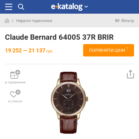
Наручні годинники
Фільтр
Шукали
раніше
Claude Bernard 64005 37R BRIR
7
19 252 — 21 137
ПОРІВНЯТИ ЦІНИ
грн.
в порівняння
в список