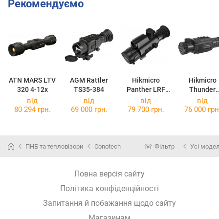
Рекомендуємо
ATN MARS LTV
AGM Rattler
Hikmicro
Hikmicro
320 4-12x
TS35-384
Panther LRF
Thunder
PH35L
TH35P 2.0
від
від
від
від
80 294 грн.
69 000 грн.
79 700 грн.
76 000 грн
ПНБ та тепловізори
Conotech
Фільтр
Усі модел
Повна версія сайту
Політика конфіденційності
Запитання й побажання щодо сайту
Магазинам