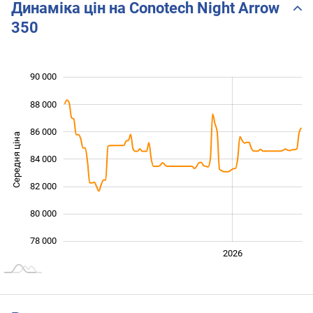
Динаміка цін на Conotech Night Arrow
350
90 000
 000
 000
 000
88 000
86 000
Середня ціна
84 000
78 000
82 000
80 000
78 000
2024
2025
2028
2026
L