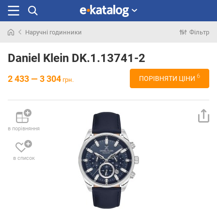
Наручні годинники
Фільтр
Шукали
раніше
Daniel Klein DK.1.13741-2
6
2 433 — 3 304
ПОРІВНЯТИ ЦІНИ
грн.
в порівняння
в список