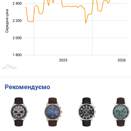
2 400
Середня ціна
2 200
1 900
2 000
1 800
2024
2027
2025
2026
L
Рекомендуємо