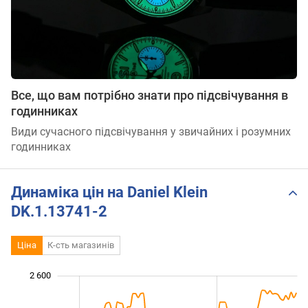
Все, що вам потрібно знати про підсвічування в
годинниках
Види сучасного підсвічування у звичайних і розумних
годинниках
Динаміка цін на Daniel Klein
DK.1.13741-2
Ціна
К-сть магазинів
 700
 900
 100
 800
 600
 400
2 600