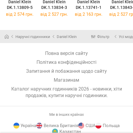
Daniel Klein
Daniel Klein
Daniel Klein
Daniel Klei
DK.1.13809-5
DK.1.13834-3
DK.1.13741-1
DK.1.13843
від 2 574 грн.
від 2 527 грн.
від 2 163 грн.
від 2 527 гр
Наручні годинники
Daniel Klein
Фільтр
Усі мод
Повна версія сайту
Політика конфіденційності
Запитання й побажання щодо сайту
Магазинам
Каталог наручних годинників 2026 - новинки, хіти
продажів,
купити наручні годинники
.
Ми в інших країнах
Україна
Велика Британія
США
Польща
Казахстан