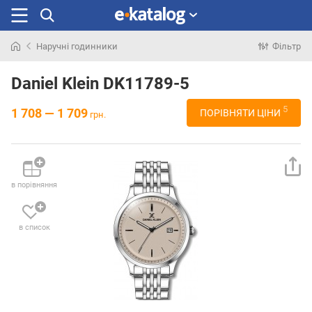
Наручні годинники
Фільтр
Шукали
раніше
Daniel Klein DK11789-5
5
1 708 — 1 709
ПОРІВНЯТИ ЦІНИ
грн.
в порівняння
в список