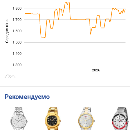
1 800
1 700
Середня ціна
1 600
1 300
1 500
1 400
1 300
2024
2025
2028
2026
L
Рекомендуємо