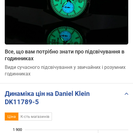
Все, що вам потрібно знати про підсвічування в
годинниках
Види сучасного підсвічування у звичайних і розумних
годинниках
Динаміка цін на Daniel Klein
DK11789-5
Ціна
К-сть магазинів
1 900
 100
 200
 000