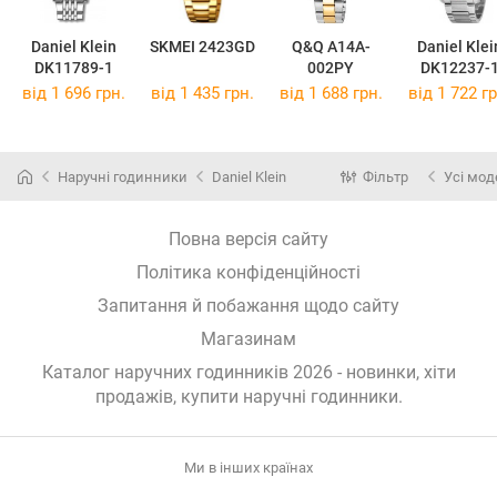
Daniel Klein
SKMEI 2423GD
Q&Q A14A-
Daniel Klei
DK11789-1
002PY
DK12237-
від 1 696 грн.
від 1 435 грн.
від 1 688 грн.
від 1 722 гр
Наручні годинники
Daniel Klein
Фільтр
Усі мод
Повна версія сайту
Політика конфіденційності
Запитання й побажання щодо сайту
Магазинам
Каталог наручних годинників 2026 - новинки, хіти
продажів,
купити наручні годинники
.
Ми в інших країнах