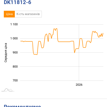
DK11812-6
Ціна
К-сть магазинів
 200
650
750
850
600
500
1 100
1 000
Середня ціна
900
1 000
800
700
2024
2025
2028
2026
L
Рекомендуємо