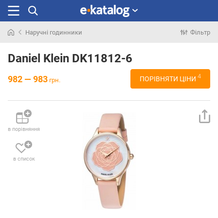
Наручні годинники
Фільтр
Шукали
раніше
Daniel Klein DK11812-6
4
982 — 983
ПОРІВНЯТИ ЦІНИ
грн.
в порівняння
в список