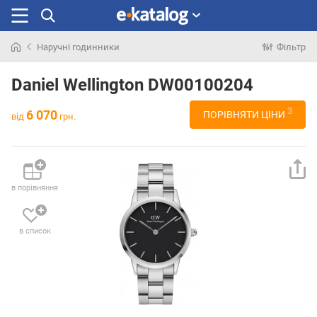
Наручні годинники
Фільтр
Шукали
раніше
Daniel Wellington DW00100204
3
6 070
ПОРІВНЯТИ ЦІНИ
від
грн.
в порівняння
в список