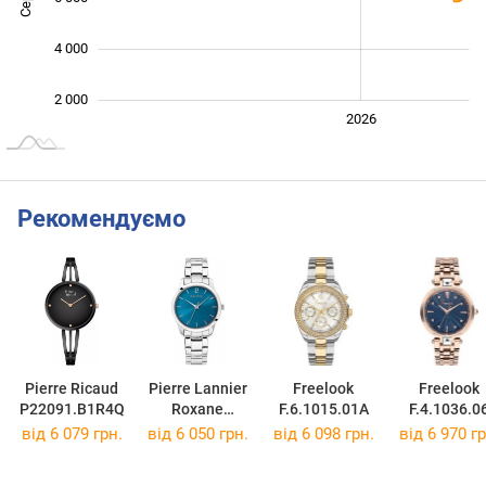
4 000
2 000
2024
2025
2028
2026
L
Рекомендуємо
Pierre Ricaud
Pierre Lannier
Freelook
Freelook
P22091.B1R4Q
Roxane
F.6.1015.01A
F.4.1036.0
066M661
від 6 079 грн.
від 6 050 грн.
від 6 098 грн.
від 6 970 гр