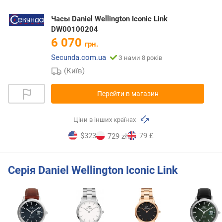
Часы Daniel Wellington Iconic Link
DW00100204
6 070
грн.
Secunda.com.ua
З нами 8 років
(Київ)
Перейти в магазин
Ціни в інших країнах
$323
79 £
729 zł
Серія Daniel Wellington Iconic Link