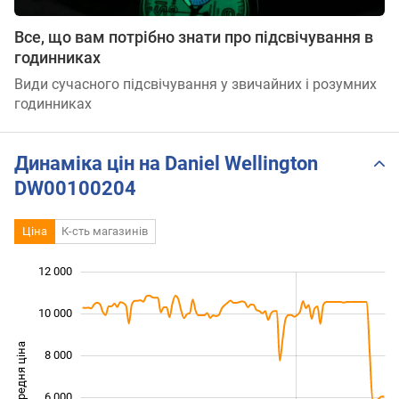
Все, що вам потрібно знати про підсвічування в
годинниках
Види сучасного підсвічування у звичайних і розумних
годинниках
Динаміка цін на Daniel Wellington
DW00100204
Ціна
К-сть магазинів
12 000
 000
 000
0
10 000
Середня ціна
8 000
10 000
6 000