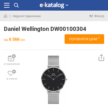
Наручні годинники
Фільтр
Шукали
раніше
Daniel Wellington DW00100304
3
6 566
ПОРІВНЯТИ ЦІНИ
від
грн.
в порівняння
в список