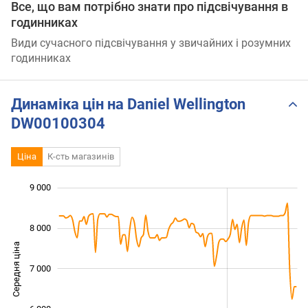
Все, що вам потрібно знати про підсвічування в
годинниках
Види сучасного підсвічування у звичайних і розумних
годинниках
Динаміка цін на Daniel Wellington
DW00100304
Ціна
К-сть магазинів
9 000
 000
 000
 500
 500
 500
 500
 000
8 000
Середня ціна
7 000
5 000