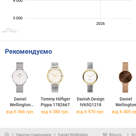
6 000
5 000
2024
2025
2028
2026
L
Рекомендуємо
Daniel
Tommy Hilfiger
Danish Design
Daniel
Wellington
Pippa 1782667
IV65Q1218
Wellingto
DW00100306
DW0010047
від 6 566 грн.
від 6 380 грн.
від 6 970 грн.
від 6 405 гр
Наручні годинники
Daniel Wellington
Фільтр
Ус