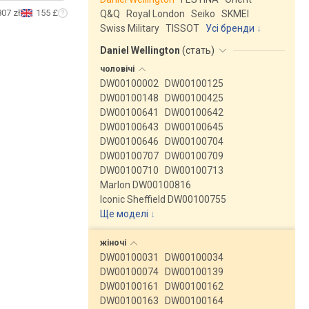
807 zł
155 £
Q&Q
Royal London
Seiko
SKMEI
Swiss Military
TISSOT
Усі бренди
Daniel Wellington
(
стать
)
чоловічі
DW00100002
DW00100125
DW00100148
DW00100425
DW00100641
DW00100642
DW00100643
DW00100645
DW00100646
DW00100704
DW00100707
DW00100709
DW00100710
DW00100713
Marlon DW00100816
Iconic Sheffield DW00100755
Ще моделі
↓
жіночі
DW00100031
DW00100034
DW00100074
DW00100139
DW00100161
DW00100162
DW00100163
DW00100164