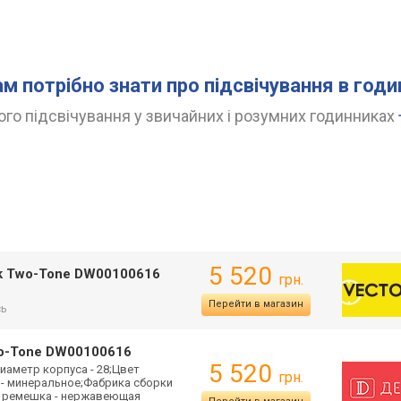
ам потрібно знати про підсвічування в год
го підсвічування у звичайних і розумних годинниках
5 520
ink Two-Tone DW00100616
грн.
Перейти в магазин
сь
Two-Tone DW00100616
5 520
иаметр корпуса - 28;Цвет
грн.
 - минеральное;Фабрика сборки
 / ремешка - нержавеющая