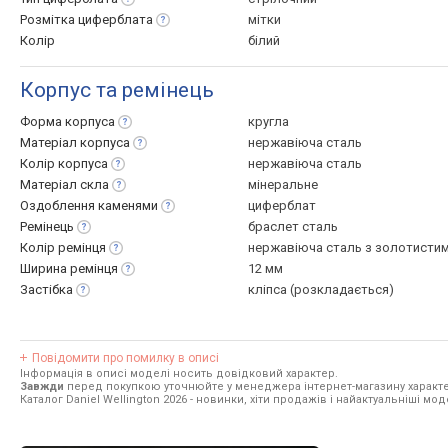
Розмітка
циферблата
мітки
Колір
білий
Корпус та ремінець
Форма
корпуса
кругла
Матеріал
корпуса
нержавіюча сталь
Колір
корпуса
нержавіюча сталь
Матеріал
скла
мінеральне
Оздоблення
каменями
циферблат
Ремінець
браслет сталь
Колір
ремінця
нержавіюча сталь з золотисти
Ширина
ремінця
12 мм
Застібка
кліпса (розкладається)
Повідомити про помилку в описі
Інформація в описі моделі носить довідковий характер.
Завжди
перед покупкою уточнюйте у менеджера інтернет-магазину характе
Каталог Daniel Wellington 2026
- новинки, хіти продажів і найактуальніші моде