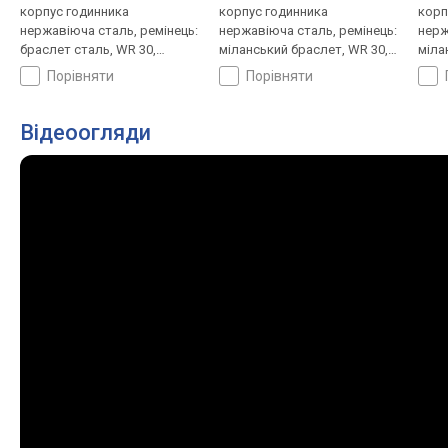
корпус годинника
корпус годинника
корп
нержавіюча сталь, ремінець:
нержавіюча сталь, ремінець:
нерж
браслет сталь, WR 30,
міланський браслет, WR 30,
міла
Швеція
Швеція
Швец
порівняти
порівняти
Відеоогляди