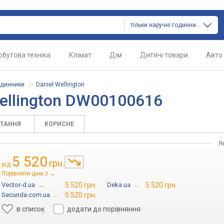
тільки наручні годинники
обутова техніка
Клімат
Дім
Дитячі товари
Авто
одинники
/
Daniel Wellington
ellington DW00100616
ИТАННЯ
КОРИСНЕ
Я
5 520
грн.
від
Порівняти ціни
→
3
Vector-d.ua
→
5 520 грн.
Deka.ua
→
5 520 грн.
Secunda.com.ua
→
5 520 грн.
в список
додати до порівняння