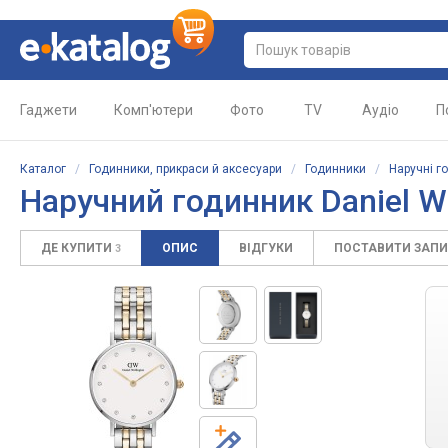
Гаджети
Комп'ютери
Фото
TV
Аудіо
П
Каталог
/
Годинники, прикраси й аксесуари
/
Годинники
/
Наручні г
Наручний годинник Daniel W
ДЕ КУПИТИ
ОПИС
ВІДГУКИ
ПОСТАВИТИ ЗАП
3