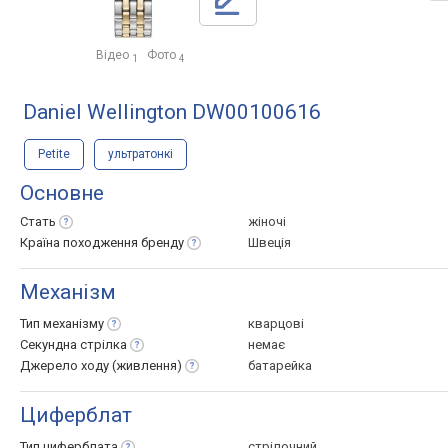
Відео
Фото
1
4
Daniel Wellington DW00100616
Petite
ультратонкі
Основне
Стать
жіночі
Країна походження
бренду
Швеція
Механізм
Тип
механізму
кварцові
Секундна
стрілка
немає
Джерело ходу
(живлення)
батарейка
Циферблат
Тип
циферблата
стрілочний