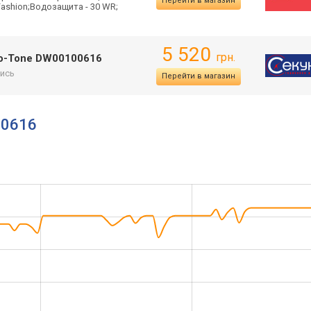
Перейти в магазин
Fashion;Водозащита - 30 WR;
5 520
грн.
Two-Tone DW00100616
ись
Перейти в магазин
00616