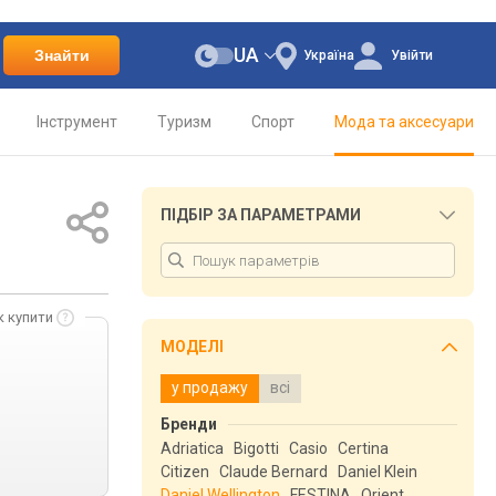
UA
Знайти
Україна
Увійти
Інструмент
Туризм
Спорт
Мода та аксесуари
ПІДБІР ЗА ПАРАМЕТРАМИ
к купити
МОДЕЛІ
у продажу
всі
Бренди
Adriatica
Bigotti
Casio
Certina
Citizen
Claude Bernard
Daniel Klein
Daniel Wellington
FESTINA
Orient