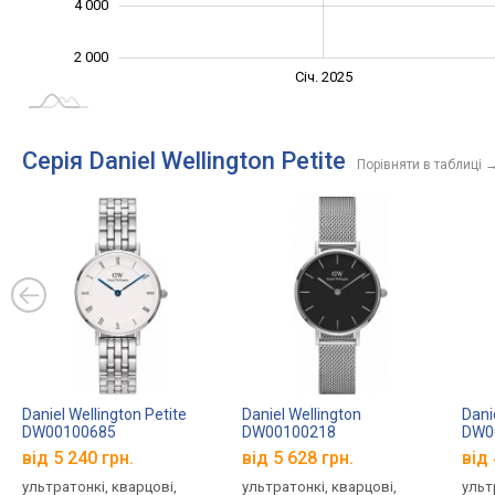
4 000
2 000
Січ. 2027
Лип.
Січ. 2025
L
Серія Daniel Wellington Petite
Порівняти в таблиці
Daniel Wellington Petite
Daniel Wellington
Dani
DW00100685
DW00100218
DW0
від 5 240 грн.
від 5 628 грн.
від 
ультратонкі, кварцові,
ультратонкі, кварцові,
ульт