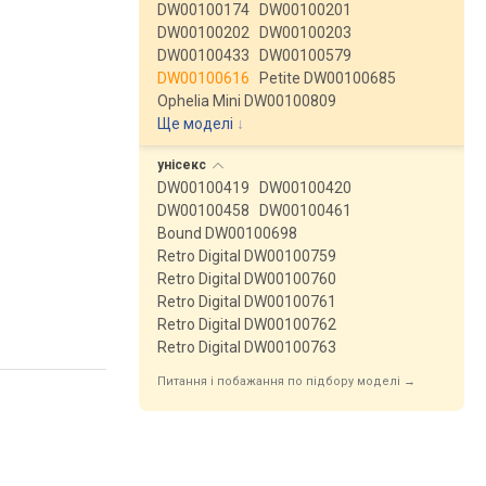
DW00100174
DW00100201
DW00100202
DW00100203
DW00100433
DW00100579
DW00100616
Petite DW00100685
Ophelia Mini DW00100809
Ще моделі
↓
унісекс
DW00100419
DW00100420
DW00100458
DW00100461
Bound DW00100698
Retro Digital DW00100759
Retro Digital DW00100760
Retro Digital DW00100761
Retro Digital DW00100762
Retro Digital DW00100763
Питання і побажання по підбору моделі →