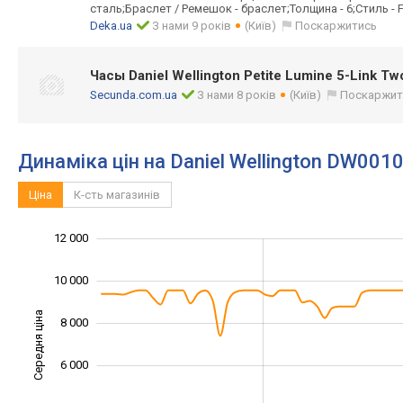
сталь;Браслет / Ремешок - браслет;Толщина - 6;Стиль - 
Deka.ua
З нами 9 років
(Київ)
Поскаржитись
Часы Daniel Wellington Petite Lumine 5-Link 
Secunda.com.ua
З нами 8 років
(Київ)
Поскаржит
Динаміка цін на Daniel Wellington DW001
Ціна
К-сть магазинів
12 000
14 000
-2 000
0
10 000
Середня ціна
8 000
10 000
6 000