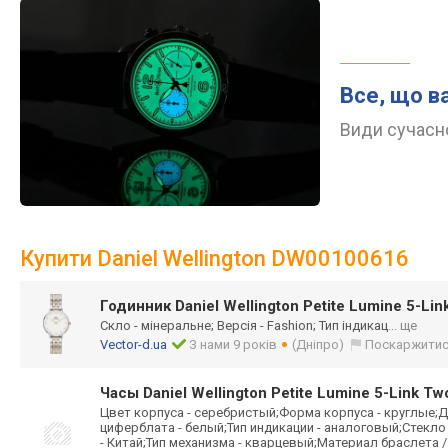
Все, що в
Види сучасно
Купити Daniel Wellington DW00100616
Годинник Daniel Wellington Petite Lumine 5-L
Скло - мінеральне; Версія - Fashion; Тип індикац
... ще
Vector-d.ua
З нами 9 років
(Дніпро)
Поскаржити
Часы Daniel Wellington Petite Lumine 5-Link 
Цвет корпуса - серебристый;Форма корпуса - круглые;Д
циферблата - белый;Тип индикации - аналоговый;Стекло
- Китай;Тип механизма - кварцевый;Материал браслета