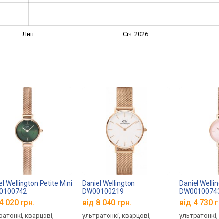
Лип.
Січ. 2026
→
el Wellington Petite Mini
Daniel Wellington
Daniel Wellin
0100742
DW00100219
DW0010074
4 020 грн.
від 8 040 грн.
від 4 730 г
ратонкі, кварцові,
ультратонкі, кварцові,
ультратонкі,