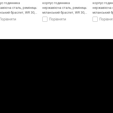
ус годинника
корпус годинника
корпус годи
авіюча сталь, ремінець:
нержавіюча сталь, ремінець:
нержавіюча с
нський браслет, WR 30,
міланський браслет, WR 30,
міланський б
ія
Швеція
Швеція
порівняти
порівняти
порівн