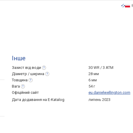
Інше
Захист від
води
30 WR / 3 ATM
Діаметр /
ширина
28 мм
Товщина
6 мм
Вага
54 г
Офіційний сайт
eu.danielwellington.com
Дата додавання на E-Katalog
липень 2023