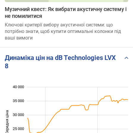
Музичний квест: Як вибрати акустичну систему і
не помилитися
Ключові критерії вибору акустичної системи: що
потрібно знати, щоб купити оптимальні колонки під
ваші вимоги
Динаміка цін на dB Technologies LVX
8
40 000
 000
 000
 000
35 000
Середня ціна
30 000
15 000
25 000