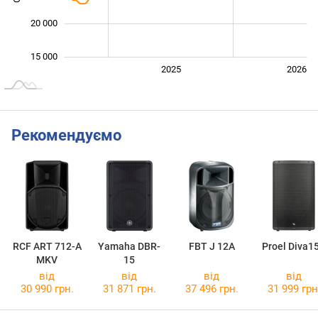
20 000
15 000
2024
2027
2025
2026
L
Рекомендуємо
RCF ART 712-A
Yamaha DBR-
FBT J 12A
Proel Diva1
MKV
15
від
від
від
від
30 990 грн.
31 871 грн.
37 496 грн.
31 999 грн