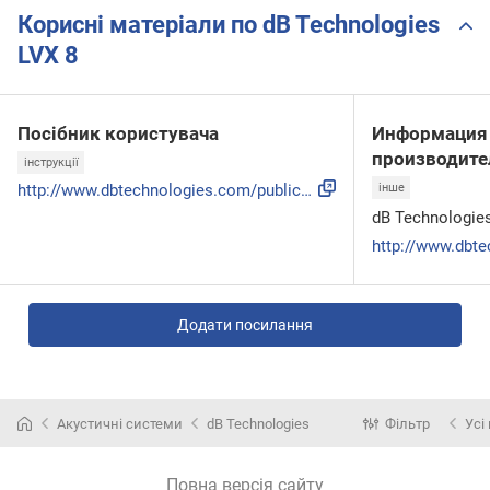
Корисні матеріали по dB Technologies
LVX 8
Посібник користувача
Информация 
производите
інструкції
http://www.dbtechnologies.com/public/CMS/Files/2357/Manuale...
інше
dB Technologie
Додати посилання
Акустичні системи
dB Technologies
Фільтр
Усі
Повна версія сайту