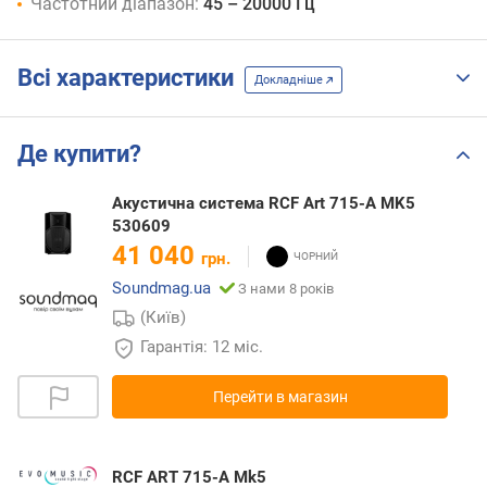
Частотний діапазон:
45 – 20000 Гц
Всі характеристики
Докладніше
Де купити?
Акустична система RCF Art 715-A MK5
530609
41 040
грн.
Soundmag.ua
З нами 8 років
(Київ)
Гарантія: 12 міс.
Перейти в магазин
RCF ART 715-A Mk5