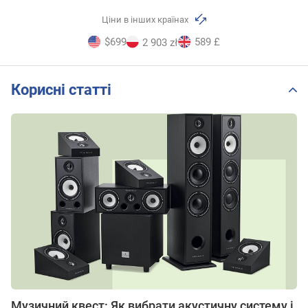
Ціни в інших країнах
$699
589 £
2 903 zł
Корисні статті
Музичний квест: Як вибрати акустичну систему і