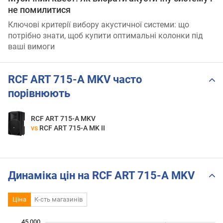
не помилитися
Ключові критерії вибору акустичної системи: що
потрібно знати, щоб купити оптимальні колонки під
ваші вимоги
RCF ART 715-A MKV часто
порівнюють
RCF ART 715-A MKV
vs
RCF ART 715-A MK II
Динаміка цін на RCF ART 715-A MKV
Ціна
К-сть магазинів
 000
 000
 000
 000
 000
 000
 000
45 000