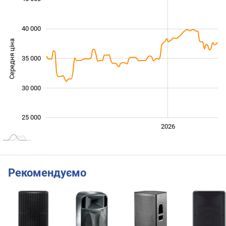
40 000
Середня ціна
26 000
35 000
30 000
25 000
2024
2025
2028
2026
L
Рекомендуємо