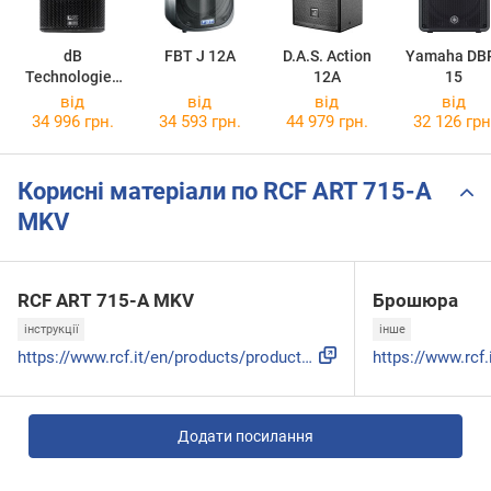
dB
FBT J 12A
D.A.S. Action
Yamaha DB
Technologies
12A
15
LVX 10
від
від
від
від
34 996 грн.
34 593 грн.
44 979 грн.
32 126 грн
Корисні матеріали по RCF ART 715-A
MKV
RCF ART 715-A MKV
Брошюра
інструкції
інше
https://www.rcf.it/en/products/product-detail/art-715-a-mk5...
Додати посилання