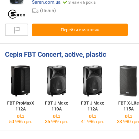
Saren.com.ua
З нами 6 років
(Львів)
Перейти в магазин
Серія FBT Concert, active, plastic
FBT ProMaxX
FBT J Maxx
FBT J Maxx
FBT X-Lite
112A
110A
112A
115A
від
від
від
від
50 996 грн.
36 999 грн.
41 996 грн.
33 990 грн