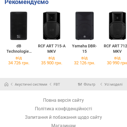
Рекомендуємо
dB
RCF ART 715-A
Yamaha DBR-
RCF ART 712
Technologies
MKV
15
MKV
LVX 8
від
від
від
від
34 726 грн.
35 900 грн.
32 126 грн.
30 990 грн
Акустичні системи
FBT
Фільтр
Усі моделі
Повна версія сайту
Політика конфіденційності
Запитання й побажання щодо сайту
Магазинам