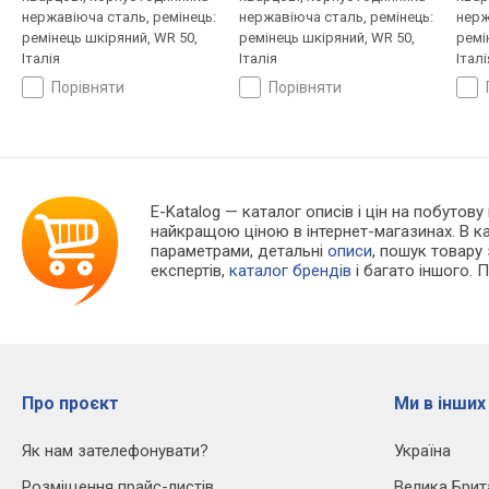
нержавіюча сталь, ремінець:
нержавіюча сталь, ремінець:
нерж
ремінець шкіряний, WR 50,
ремінець шкіряний, WR 50,
ремі
Італія
Італія
Італі
порівняти
порівняти
E-Katalog
— каталог описів і цін на побутову 
найкращою ціною в інтернет-магазинах. В 
параметрами, детальні
описи
, пошук товару
експертів,
каталог брендів
і багато іншого. 
Про проєкт
Ми в інших
Як нам зателефонувати?
Україна
Розміщення прайс-листів
Велика Брит