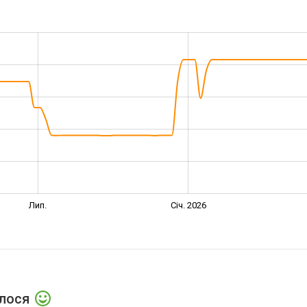
Лип.
Січ. 2026
алося