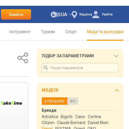
UA
Знайти
Україна
Увійти
Інструмент
Туризм
Спорт
Мода та аксесуари
ПІДБІР ЗА ПАРАМЕТРАМИ
МОДЕЛІ
у продажу
всі
Бренди
Adriatica
Bigotti
Casio
Certina
Citizen
Claude Bernard
Daniel Klein
Diesel
FESTINA
Orient
Q&Q