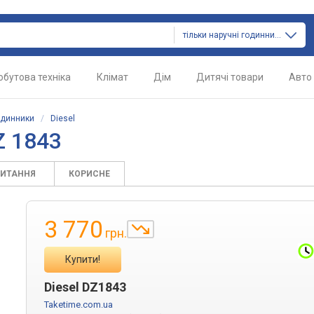
тільки наручні годинники
обутова техніка
Клімат
Дім
Дитячі товари
Авто
одинники
/
Diesel
Z 1843
ПИТАННЯ
КОРИСНЕ
3 770
грн.
Купити!
Diesel DZ1843
Taketime.com.ua