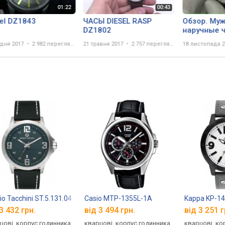
el DZ1843
ЧАСЫ DIESEL RASP
Обзор. Му
DZ1802
наручные ч
DZ1764
удня 2017
2 982 перегляда
21 травня 2017
2 757 переглядів
18 листопада 2
io Tacchini ST.5.131.04
Casio MTP-1355L-1A
Kappa KP-1
3 432 грн.
від 3 494 грн.
від 3 251 г
цові, корпус годинника
кварцові, корпус годинника
кварцові, ко