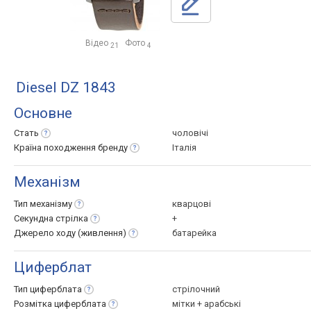
Відео
Фото
21
4
Diesel DZ 1843
Основне
Стать
чоловічі
Країна походження
бренду
Італія
Механізм
Тип
механізму
кварцові
Секундна
стрілка
+
Джерело ходу
(живлення)
батарейка
Циферблат
Тип
циферблата
стрілочний
Розмітка
циферблата
мітки + арабські