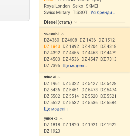
Royal London
Seiko
SKMEI
Swiss Military
TISSOT
Усі бренди
Diesel
(
стать
)
чоловічі
DZ4360
DZ4608
DZ 1436
DZ 1512
DZ 1843
DZ 1892
DZ 4204
DZ 4318
DZ 4392
DZ 4455
DZ 4463
DZ 4479
DZ 4500
DZ 4536
DZ 4547
DZ 7313
DZ 7395
Ще моделі
↓
жіночі
DZ 1961
DZ 5322
DZ 5427
DZ 5428
DZ 5436
DZ 5451
DZ 5473
DZ 5474
DZ 5502
DZ 5514
DZ 5520
DZ 5521
DZ 5522
DZ 5532
DZ 5536
DZ 5584
Ще моделі
↓
унісекс
DZ 1818
DZ 1820
DZ 1921
DZ 1922
DZ 1923