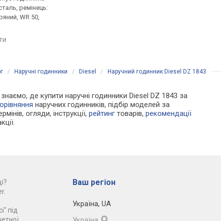
таль, ремінець:
нержавіюча сталь, ремінець:
нержавіюча сталь, р
ряний, WR 50,
ремінець шкіряний, WR 50,
ремінець шкіряний, W
Японія
США
яти
порівняти
порівняти
г
/
Наручні годинники
/
Diesel
/
Наручний годинник Diesel DZ 1843
и знаємо, де купити наручні годинники Diesel DZ 1843 за
орівняння
наручних годинників, підбір моделей за
рмінів, огляди, інструкції,
рейтинг
товарів,
рекомендації
кції.
Ваш регіон
і?
r.
Україна
,
UA
і" під
ретної
Україна