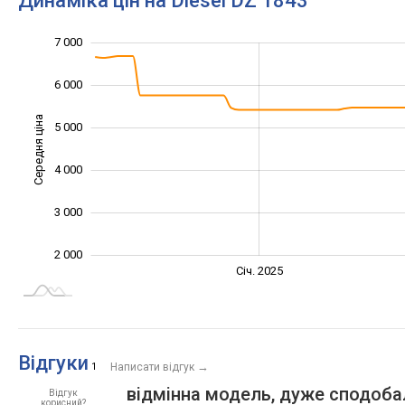
Динаміка цін на Diesel DZ 1843
7 000
1 000
8 000
0
6 000
Середня ціна
5 000
2 000
4 000
3 000
2 000
Січ. 2027
Лип.
Січ. 2025
L
Відгуки
→
1
Написати відгук
відмінна модель, дуже сподоб
Відгук
корисний?