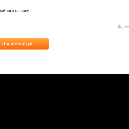
 зайвого пафосу
ПЕРЕ
Додати відгук