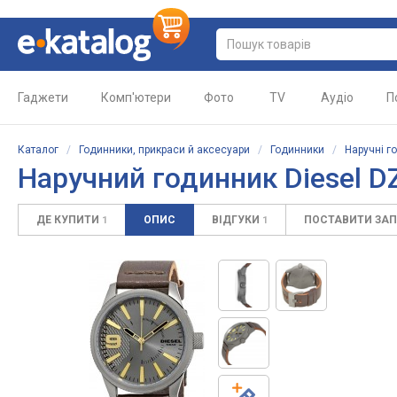
Гаджети
Комп'ютери
Фото
TV
Аудіо
П
Каталог
/
Годинники, прикраси й аксесуари
/
Годинники
/
Наручні г
Наручний годинник Diesel D
ДЕ КУПИТИ
ОПИС
ВІДГУКИ
ПОСТАВИТИ ЗА
1
1