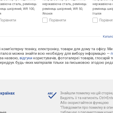
авіюча сталь, ремінець:
нержавіюча сталь, ремінець:
нержавіюча с
нець шкіряний, WR 100,
ремінець шкіряний, WR 50,
ремінець шкі
я
Японія
Італія
порівняти
порівняти
порівн
Катало
і комп'ютерну техніку, електроніку, товари для дому та офісу. М
каталозі можна знайти всю необхідну для вибору інформацію —
п
 за назвою,
відгуки
користувачів, фотогалереї товарів, глосарій те
Передрук будь-яких матеріалів тільки за письмовою згодою реда
 країнах
Знайшли помилку на цій сторінц
Виділіть її та натисніть Ctrl+Ente
Або скористайтеся функцією
"Повідомити про помилку в опис
анія
таблицею з параметрами конк