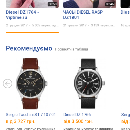
Diesel DZ1764 -
ЧАСЫ DIESEL RASP
Dies
Viptime.ru
DZ1801
2 грудня 2017
5 005 переглядів
21 травня 2017
3 139 переглядів
16 гр
Рекомендуємо
Порівняти в таблиці
→
Sergio Tacchini ST.7.107.01
Diesel DZ 1766
Serg
від 3 727 грн.
від 3 500 грн.
від 
кварцові, корпус годинника
кварцові, корпус годинника
квар