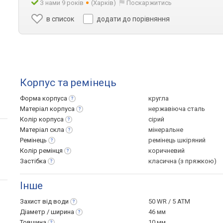
З нами 9 років
(Харків)
Поскаржитись
в список
додати до порівняння
Корпус та ремінець
Форма
корпуса
кругла
Матеріал
корпуса
нержавіюча сталь
Колір
корпуса
сірий
Матеріал
скла
мінеральне
Ремінець
ремінець шкіряний
Колір
ремінця
коричневий
Застібка
класична (з пряжкою)
Інше
Захист від
води
50 WR / 5 ATM
Діаметр /
ширина
46 мм
Товщина
10 мм