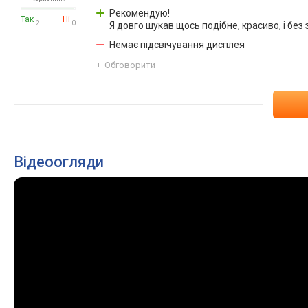
Рекомендую!
Так
Ні
2
0
Я довго шукав щось подібне, красиво, і без
Немає підсвічування дисплея
Обговорити
Відеоогляди