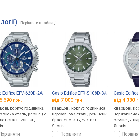
логії)
Порівняти в таблиці
→
o Edifice EFV-620D-2A
Casio Edifice EFR-S108D-3A
Casio Edific
5 690 грн.
від 7 000 грн.
від 4 330 г
цові, корпус годинника
кварцові, корпус годинника
кварцові, ко
авіюча сталь, ремінець:
нержавіюча сталь, ремінець:
нержавіюча с
лет сталь, WR 100,
браслет сталь, WR 100,
ремінець шкі
ія
Японія
Японія
порівняти
порівняти
порівн