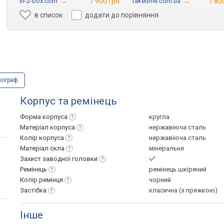
in-z-box.com
→
7 900 грн.
Taketime.com.ua
→
7 80
в список
додати до порівняння
нограф
Корпус та ремінець
Форма
корпуса
кругла
Матеріал
корпуса
нержавіюча сталь
Колір
корпуса
нержавіюча сталь
Матеріал
скла
мінеральне
Захист заводної
головки
Ремінець
ремінець шкіряний
Колір
ремінця
чорний
Застібка
класична (з пряжкою)
Інше