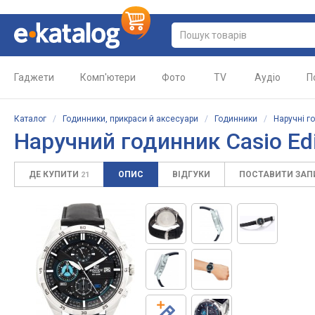
Гаджети
Комп'ютери
Фото
TV
Аудіо
П
Каталог
/
Годинники, прикраси й аксесуари
/
Годинники
/
Наручні г
Наручний годинник Casio Edi
ДЕ КУПИТИ
ОПИС
ВІДГУКИ
ПОСТАВИТИ ЗА
21