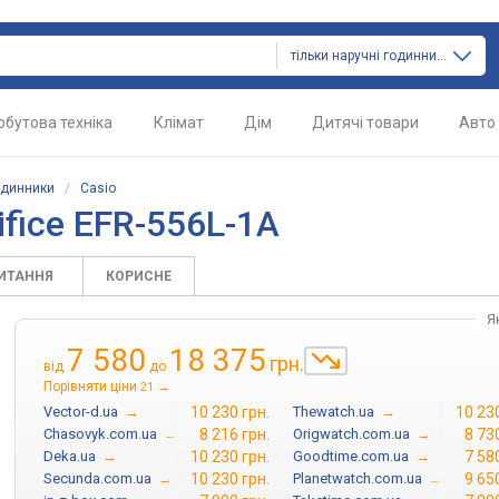
тільки наручні годинники
обутова техніка
Клімат
Дім
Дитячі товари
Авто
одинники
/
Casio
fice EFR-556L-1A
ПИТАННЯ
КОРИСНЕ
Я
7 580
18 375
грн.
від
до
Порівняти ціни
→
21
Vector-d.ua
→
10 230 грн.
Thewatch.ua
→
10 230
Chasovyk.com.ua
→
8 216 грн.
Origwatch.com.ua
→
8 73
Deka.ua
→
10 230 грн.
Goodtime.com.ua
→
7 58
Secunda.com.ua
→
10 230 грн.
Planetwatch.com.ua
→
9 65