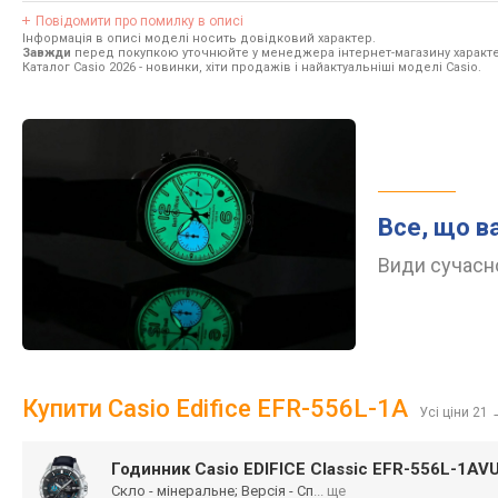
Повідомити про помилку в описі
Інформація в описі моделі носить довідковий характер.
Завжди
перед покупкою уточнюйте у менеджера інтернет-магазину характе
Каталог Casio 2026
- новинки, хіти продажів і найактуальніші моделі Casio.
Все, що в
Види сучасно
Купити Casio Edifice EFR-556L-1A
Усі ціни 21
Годинник Casio EDIFICE Classic EFR-556L-1AV
Скло - мінеральне; Версія - Сп
... ще