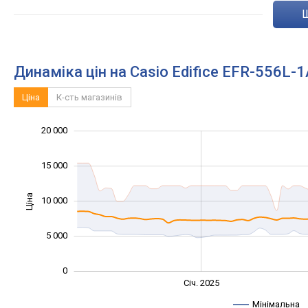
Динаміка цін на Casio Edifice EFR-556L-
Ціна
К-сть магазинів
20 000
-10 000
25 000
-5 000
15 000
Ціна
10 000
10 000
5 000
0
Січ. 2027
Лип.
Січ. 2025
L
Мінімальна