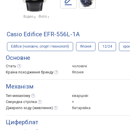
Відео
Фото
9
7
Casio Edifice EFR-556L-1A
Edifice (чоловічі, спорт і технології)
Японія
12/24
хро
Основне
Стать
чоловічі
Країна походження
бренду
Японія
Механізм
Тип
механізму
кварцові
Секундна
стрілка
+
Джерело ходу
(живлення)
батарейка
Циферблат