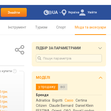
UA
Знайти
Україна
Увійти
Інструмент
Туризм
Спорт
Мода та аксесуари
ПІДБІР ЗА ПАРАМЕТРАМИ
к купити
МОДЕЛІ
у продажу
всі
 грн.
Бренди
0 грн.
Adriatica
Bigotti
Casio
Certina
0 грн.
Citizen
Claude Bernard
Daniel Klein
0 грн.
FESTINA
Orient
Q&Q
Royal London