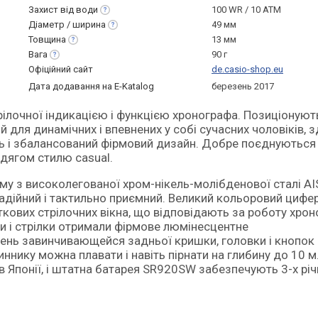
Захист від
води
100 WR / 10 ATM
Діаметр /
ширина
49 мм
Товщина
13 мм
Вага
90 г
Офіційний сайт
de.casio-shop.eu
Дата додавання на E-Katalog
березень 2017
й для динамічних і впевнених у собі сучасних чоловіків, 
ть і збалансований фірмовий дизайн. Добре поєднуються 
дягом стилю casual.
му з високолегованої хром-нікель-молібденової сталі AIS
адійний і тактильно приємний. Великий кольоровий цифе
кових стрілочних вікна, що відповідають за роботу хро
ки і стрілки отримали фірмове люмінесцентне
нень завинчивающейся задньої кришки, головки і кнопок
нику можна плавати і навіть пірнати на глибину до 10 м
 Японії, і штатна батарея SR920SW забезпечують 3-х річ