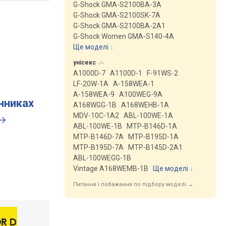
G-Shock GMA-S2100BA-3A
G-Shock GMA-S2100SK-7A
G-Shock GMA-S2100BA-2A1
G-Shock Women GMA-S140-4A
Ще моделі
↓
унісекс
A1000D-7
A1100D-1
F-91WS-2
LF-20W-1A
A-158WEA-1
A-158WEA-9
A100WEG-9A
инниках
A168WGG-1B
A168WEHB-1A
MDV-10C-1A2
ABL-100WE-1A
ABL-100WE-1B
MTP-B146D-1A
MTP-B146D-7A
MTP-B195D-1A
MTP-B195D-7A
MTP-B145D-2A1
ABL-100WEGG-1B
Vintage A168WEMB-1B
Ще моделі
↓
Питання і побажання по підбору моделі →