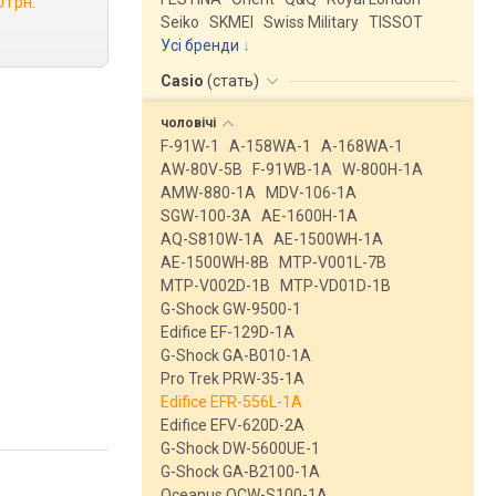
0 грн.
Seiko
SKMEI
Swiss Military
TISSOT
Усі бренди
Casio
(
стать
)
чоловічі
F-91W-1
A-158WA-1
A-168WA-1
AW-80V-5B
F-91WB-1A
W-800H-1A
AMW-880-1A
MDV-106-1A
SGW-100-3A
AE-1600H-1A
AQ-S810W-1A
AE-1500WH-1A
AE-1500WH-8B
MTP-V001L-7B
MTP-V002D-1B
MTP-VD01D-1B
G-Shock GW-9500-1
Edifice EF-129D-1A
G-Shock GA-B010-1A
Pro Trek PRW-35-1A
Edifice EFR-556L-1A
Edifice EFV-620D-2A
G-Shock DW-5600UE-1
G-Shock GA-B2100-1A
Oceanus OCW-S100-1A