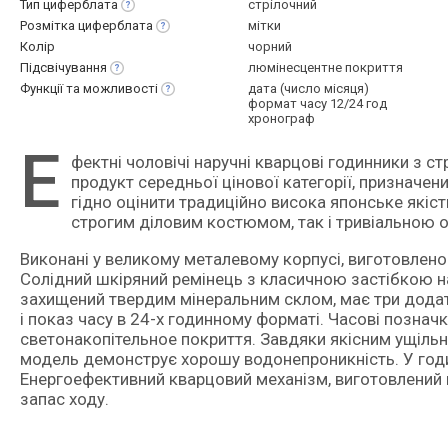
Тип
циферблата
стрілочний
Розмітка
циферблата
мітки
Колір
чорний
Підсвічування
люмінесцентне покриття
Функції та
можливості
дата (число місяця)
формат часу 12/24 год
хронограф
Е
фектні чоловічі наручні кварцові годинники з стрілочної індикацією і функцією хронографа. Позиціонуються як
продукт середньої цінової категорії, призначени
гідно оцінити традиційно висока японське якіс
строгим діловим костюмом, так і тривіальною о
Виконані у великому металевому корпусі, виготовлено
Солідний шкіряний ремінець з класичною застібкою н
захищений твердим мінеральним склом, має три додат
і показ часу в 24-х годинному форматі. Часові познач
светонакопітельное покриття. Завдяки якісним ущіль
модель демонструє хорошу водонепроникність. У годин
Енергоефективний кварцовий механізм, виготовлений в
запас ходу.