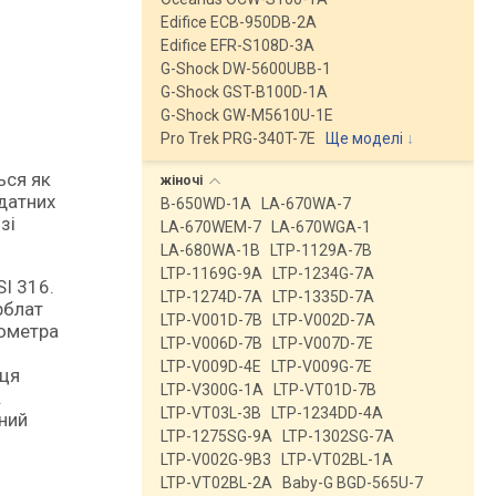
Edifice ECB-950DB-2A
Edifice EFR-S108D-3A
G-Shock DW-5600UBB-1
G-Shock GST-B100D-1A
G-Shock GW-M5610U-1E
Pro Trek PRG-340T-7E
Ще моделі
↓
жіночі
здатних
B-650WD-1A
LA-670WA-7
зі
LA-670WEM-7
LA-670WGA-1
LA-680WA-1B
LTP-1129A-7B
LTP-1169G-9A
LTP-1234G-7A
I 316.
LTP-1274D-7A
LTP-1335D-7A
рблат
LTP-V001D-7B
LTP-V002D-7A
нометра
LTP-V006D-7B
LTP-V007D-7E
LTP-V009D-4E
LTP-V009G-7E
 ця
LTP-V300G-1A
LTP-VT01D-7B
.
LTP-VT03L-3B
LTP-1234DD-4A
ний
LTP-1275SG-9A
LTP-1302SG-7A
LTP-V002G-9B3
LTP-VT02BL-1A
LTP-VT02BL-2A
Baby-G BGD-565U-7