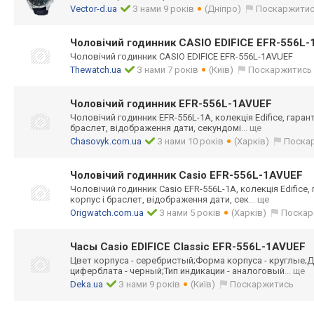
Vector-d.ua
З нами 9 років
(Дніпро)
Поскаржити
Чоловічий годинник CASIO EDIFICE EFR-556L
Чоловічий годинник CASIO EDIFICE EFR-556L-1AVUEF
Thewatch.ua
З нами 7 років
(Київ)
Поскаржитись
Чоловічий годинник EFR-556L-1AVUEF
Чоловічий годинник EFR-556L-1A, колекція Edifice, гарант
браслет, відображення дати, секундомі
... ще
Chasovyk.com.ua
З нами 10 років
(Харків)
Поска
Чоловічий годинник Casio EFR-556L-1AVUEF
Чоловічий годинник Casio EFR-556L-1A, колекція Edifice, 
корпус і браслет, відображення дати, сек
... ще
Origwatch.com.ua
З нами 5 років
(Харків)
Поскар
Часы Casio EDIFICE Classic EFR-556L-1AVUEF
Цвет корпуса - серебристый;Фор
ма корпуса - круглые;Д
циферблата - черный;Тип индикации - аналоговый
... ще
Deka.ua
З нами 9 років
(Київ)
Поскаржитись