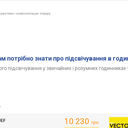
ристики і комплектацію товару
ам потрібно знати про підсвічування в год
го підсвічування у звичайних і розумних годинниках
→
10 230
UEF
грн.