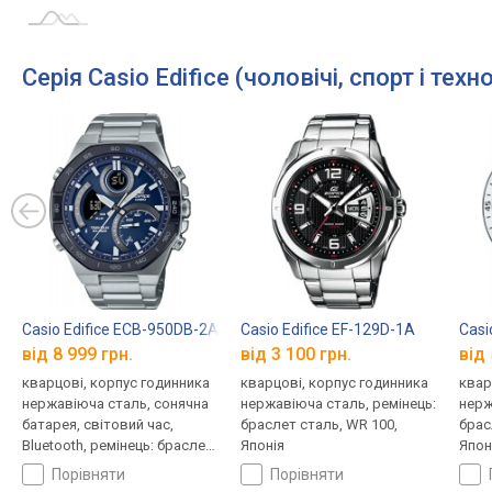
Серія Casio Edifice (чоловічі, спорт і техно
Casio Edifice ECB-950DB-2A
Casio Edifice EF-129D-1A
Casi
від 8 999 грн.
від 3 100 грн.
від 
кварцові, корпус годинника
кварцові, корпус годинника
квар
нержавіюча сталь, сонячна
нержавіюча сталь, ремінець:
нерж
батарея, світовий час,
браслет сталь, WR 100,
брас
Bluetooth, ремінець: браслет
Японія
Япон
сталь, WR 100, Японія
порівняти
порівняти