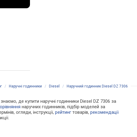
г
/
Наручні годинники
/
Diesel
/
Наручний годинник Diesel DZ 7306
и знаємо, де купити наручні годинники Diesel DZ 7306 за
орівняння
наручних годинників, підбір моделей за
рмінів, огляди, інструкції,
рейтинг
товарів,
рекомендації
кції.