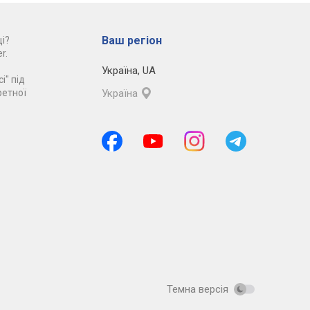
Ваш регіон
і?
r.
Україна
,
UA
і" під
ретної
Україна
Темна версія