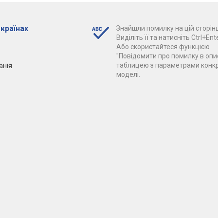
 країнах
Знайшли помилку на цій сторінц
Виділіть її та натисніть Ctrl+Ente
Або скористайтеся функцією
"Повідомити про помилку в опис
анія
таблицею з параметрами конк
моделі.