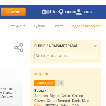
UA
Знайти
Україна
Увійти
Інструмент
Туризм
Спорт
Мода та аксесуари
ПІДБІР ЗА ПАРАМЕТРАМИ
МОДЕЛІ
у продажу
всі
ивлення):
Бренди
 Матеріал
Adriatica
Bigotti
Casio
Certina
: браслет
Citizen
Claude Bernard
Daniel Klein
Diesel
FESTINA
Orient
Q&Q