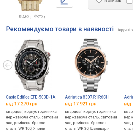
в список
Відео
Фото
3
4
Рекомендуємо товари в наявності
Наручні г
Casio Edifice EFE-503D-1A
Adriatica 8307.R1R6CH
Adri
від 17 270 грн.
від 17 921 грн.
від 
кварцові, корпус годинника
кварцові, корпус годинника
квар
нержавіюча сталь, світовий
нержавіюча сталь, світовий
нерж
час, ремінець: браслет
час, ремінець: браслет
час,
сталь, WR 100, Японія
сталь, WR 30, Швейцарія
стал