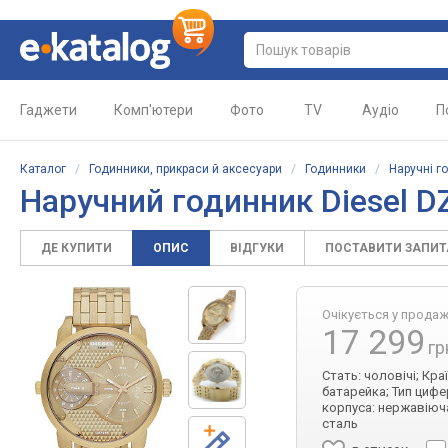
Гаджети
Комп'ютери
Фото
TV
Аудіо
П
Каталог
/
Годинники, прикраси й аксесуари
/
Годинники
/
Наручні г
Наручний годинник Diesel D
ДЕ КУПИТИ
ОПИС
ВІДГУКИ
ПОСТАВИТИ ЗАПИ
Очікується у прода
17 299
гр
Стать: чоловічі; Кра
батарейка; Тип цифе
корпуса: нержавіюча
сталь