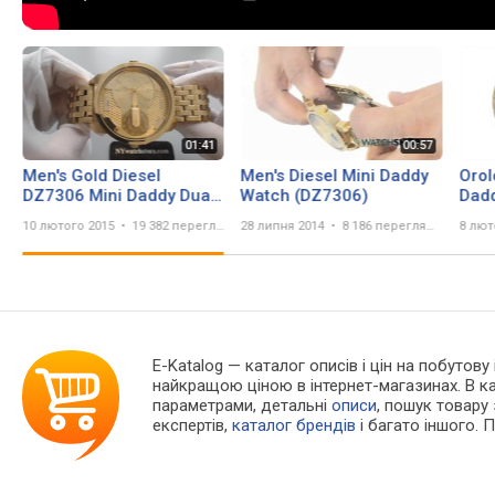
Men's Gold Diesel
Men's Diesel Mini Daddy
Orol
DZ7306 Mini Daddy Dual
Watch (DZ7306)
Dad
Time Watch
10 лютого 2015
19 382 перегляда
28 липня 2014
8 186 переглядів
8 лют
E-Katalog
— каталог описів і цін на побутову 
найкращою ціною в інтернет-магазинах. В 
параметрами, детальні
описи
, пошук товару
експертів,
каталог брендів
і багато іншого. 