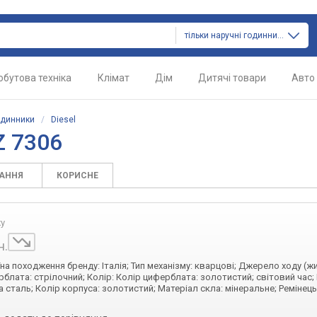
тільки наручні годинники
обутова техніка
Клімат
Дім
Дитячі товари
Авто
одинники
/
Diesel
Z 7306
ТАННЯ
КОРИСНЕ
жу
н.
їна походження бренду: Італія; Тип механізму: кварцові; Джерело ходу (ж
рблата: стрілочний; Колір: Колір циферблата: золотистий; світовий час;
 сталь; Колір корпуса: золотистий; Матеріал скла: мінеральне; Ремінець