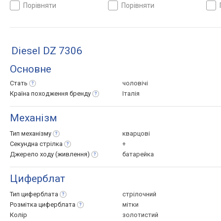
порівняти
порівняти
Diesel DZ 7306
Основне
Стать
чоловічі
Країна походження
бренду
Італія
Механізм
Тип
механізму
кварцові
Секундна
стрілка
+
Джерело ходу
(живлення)
батарейка
Циферблат
Тип
циферблата
стрілочний
Розмітка
циферблата
мітки
Колір
золотистий