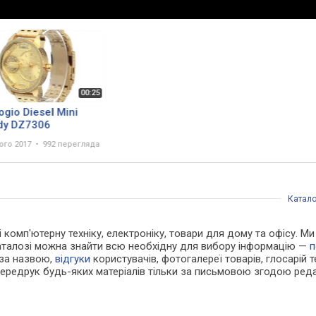
ogio Diesel Mini
dy DZ7306
ого 2017
992 перегляда
Катало
і комп'ютерну техніку, електроніку, товари для дому та офісу. М
каталозі можна знайти всю необхідну для вибору інформацію —
п
 за назвою,
відгуки
користувачів, фотогалереї товарів, глосарій те
Передрук будь-яких матеріалів тільки за письмовою згодою реда