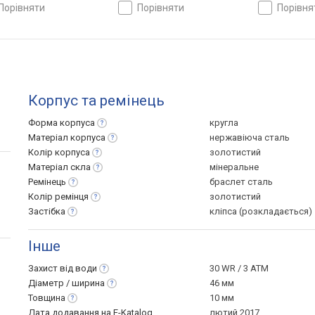
порівняти
порівняти
порівн
Корпус та ремінець
Форма
корпуса
кругла
Матеріал
корпуса
нержавіюча сталь
Колір
корпуса
золотистий
Матеріал
скла
мінеральне
Ремінець
браслет сталь
Колір
ремінця
золотистий
Застібка
кліпса (розкладається)
Інше
Захист від
води
30 WR / 3 ATM
Діаметр /
ширина
46 мм
Товщина
10 мм
Дата додавання на E-Katalog
лютий 2017