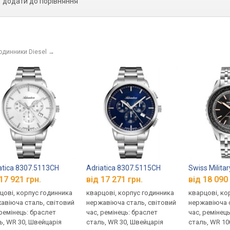
додати до порівняння
одинники Diesel
→
atica 8307.5113CH
Adriatica 8307.5115CH
Swiss Milit
17 921 грн.
від 17 271 грн.
від 18 090 
цові, корпус годинника
кварцові, корпус годинника
кварцові, ко
авіюча сталь, світовий
нержавіюча сталь, світовий
нержавіюча с
 ремінець: браслет
час, ремінець: браслет
час, ремінец
ь, WR 30, Швейцарія
сталь, WR 30, Швейцарія
сталь, WR 10