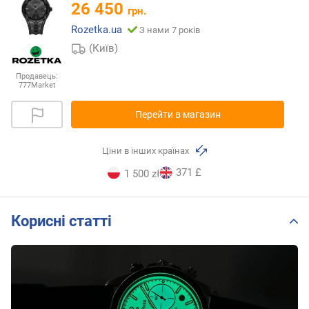
26 450
грн.
Rozetka.ua
З нами 7 років
(Київ)
Продавець:
777Market
Перейти в магазин
Ціни в інших країнах
371 £
1 500 zł
Корисні статті