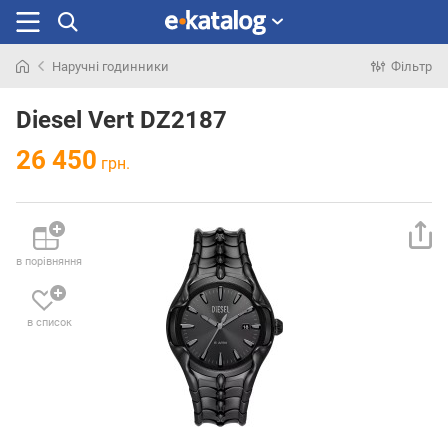
Наручні годинники
Фільтр
Шукали
раніше
Diesel Vert DZ2187
26 450
грн.
в порівняння
в список