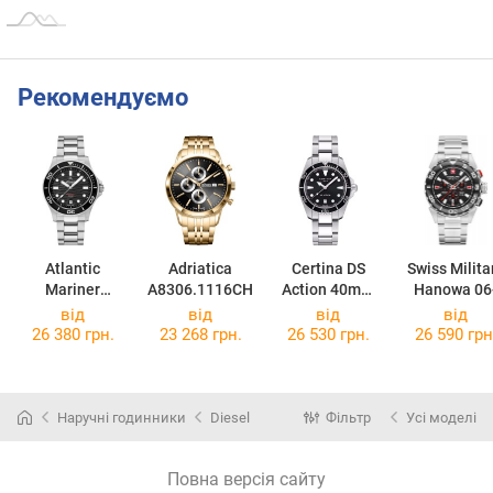
Рекомендуємо
Atlantic
Adriatica
Certina DS
Swiss Milita
Mariner
A8306.1116CH
Action 40mm
Hanowa 06
81376.41.69
C048.410.11.0
5324.04.00
від
від
від
від
51.00
26 380 грн.
23 268 грн.
26 530 грн.
26 590 грн
Наручні годинники
Diesel
Фільтр
Усі моделі
Повна версія сайту