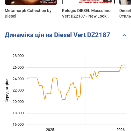
Metamorph Collection by
Relógio DIESEL Masculino
Diese
Diesel
Vert DZ2187 - New Look
Стиль
Time Relógios
Текст
огляд
Динаміка цін на Diesel Vert DZ2187
28 000
 000
 000
 000
26 000
24 000
Середня ціна
22 000
16 000
20 000
18 000
16 000
Січ. 2025
Лип.
2027
2025
2026
L