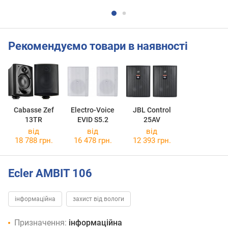
Рекомендуємо товари в наявності
Cabasse Zef
Electro-Voice
JBL Control
13TR
EVID S5.2
25AV
від
від
від
18 788 грн.
16 478 грн.
12 393 грн.
Ecler AMBIT 106
інформаційна
захист від вологи
Призначення:
інформаційна