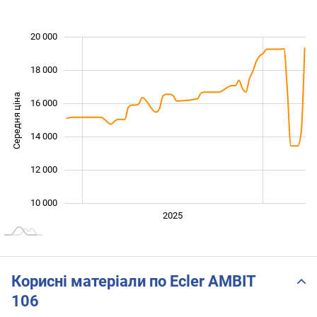
20 000
 000
 000
 000
18 000
Середня ціна
16 000
10 000
14 000
12 000
10 000
2024
Лип.
2027
2026
2025
L
Корисні матеріали по Ecler AMBIT
106