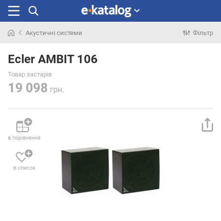
Акустичні системи
Фільтр
Шукали
раніше
Ecler AMBIT 106
Товар застарів
19 098
грн.
в порівняння
в список