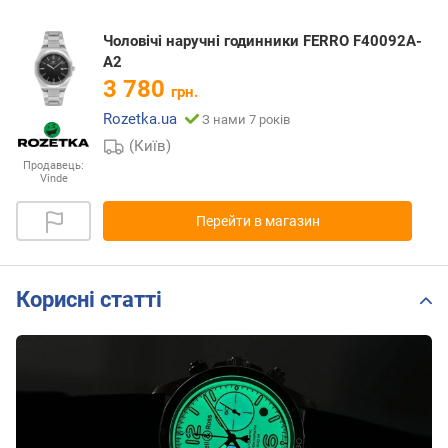
Чоловічі наручні годинники FERRO F40092A-
A2
3 780
грн.
Rozetka.ua
З нами 7 років
(Київ)
Продавець:
Vinde
Перейти в магазин
Корисні статті