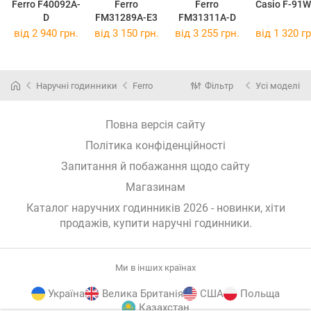
Ferro F40092A-
Ferro
Ferro
Casio F-91W
D
FM31289A-E3
FM31311A-D
від 2 940 грн.
від 3 150 грн.
від 3 255 грн.
від 1 320 гр
Наручні годинники
Ferro
Фільтр
Усі моделі
Повна версія сайту
Політика конфіденційності
Запитання й побажання щодо сайту
Магазинам
Каталог наручних годинників 2026 - новинки, хіти
продажів,
купити наручні годинники
.
Ми в інших країнах
Україна
Велика Британія
США
Польща
Казахстан