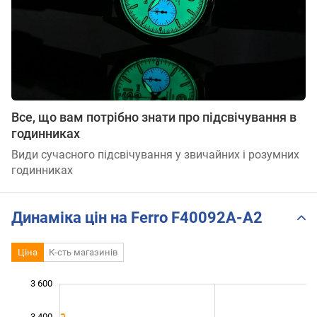
Все, що вам потрібно знати про підсвічування в
годинниках
Види сучасного підсвічування у звичайних і розумних
годинниках
Динаміка цін на Ferro F40092A-A2
Ціна
К-сть магазинів
3 600
 200
 400
 800
3 400