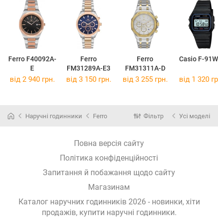
Ferro F40092A-
Ferro
Ferro
Casio F-91W
E
FM31289A-E3
FM31311A-D
від 2 940 грн.
від 3 150 грн.
від 3 255 грн.
від 1 320 гр
Наручні годинники
Ferro
Фільтр
Усі моделі
Повна версія сайту
Політика конфіденційності
Запитання й побажання щодо сайту
Магазинам
Каталог наручних годинників 2026 - новинки, хіти
продажів,
купити наручні годинники
.