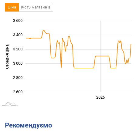
Ціна
К-сть магазинів
3 600
 200
 400
 800
3 400
Середня ціна
3 200
2 600
3 000
2 800
2 600
2024
2025
2028
2026
L
Рекомендуємо