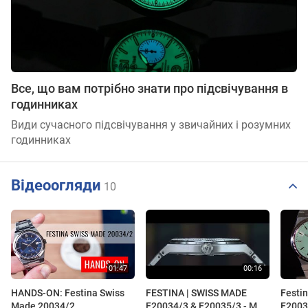
Все, що вам потрібно знати про підсвічування в
годинниках
Види сучасного підсвічування у звичайних і розумних
годинниках
Відеоогляди
10
HANDS-ON: Festina Swiss
FESTINA | SWISS MADE
Festi
Made 20034/2
F20034/3 & F20035/3 - MY
F2003