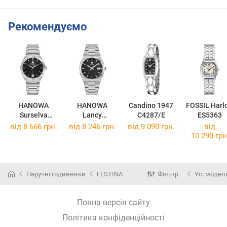
Рекомендуємо
HANOWA
HANOWA
Candino 1947
FOSSIL Harl
Surselva
Lancy
C4287/E
ES5363
HAWLH220040
HAWLH000290
від 8 666 грн.
від 8 246 грн.
від 9 090 грн.
від
1
1
10 290 грн
Наручні годинники
FESTINA
Фільтр
Усі моделі
Повна версія сайту
Політика конфіденційності