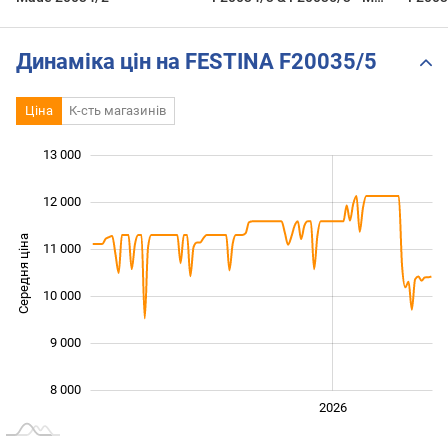
TIME - GERARD BUTLER
Тренд
2023 | ZEGARKI.PL
Якіст
DEKA
Динаміка цін на FESTINA F20035/5
Ціна
К-сть магазинів
13 000
 000
 000
 000
12 000
Середня ціна
11 000
10 000
10 000
9 000
8 000
2024
2025
2028
2026
L