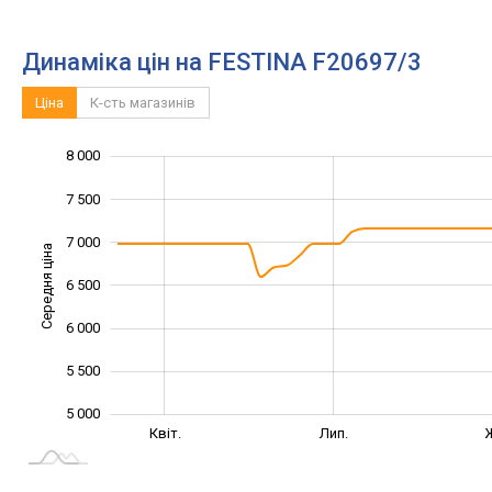
Динаміка цін на FESTINA F20697/3
Ціна
К-сть магазинів
8 000
4 000
4 500
8 500
7 500
7 000
Середня ціна
6 500
5 000
6 000
5 500
5 000
Січ. 2025
Жовт.
Квіт.
Лип.
L