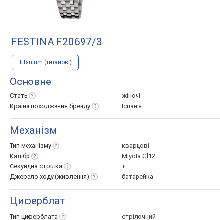
FESTINA F20697/3
Titanium (титанові)
Основне
Стать
жіночі
Країна походження
бренду
Іспанія
Механізм
Тип
механізму
кварцові
Калібр
Miyota Gl12
Секундна
стрілка
+
Джерело ходу
(живлення)
батарейка
Циферблат
Тип
циферблата
стрілочний