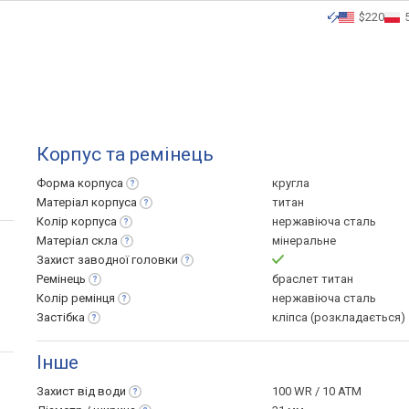
$220
Корпус та ремінець
Форма
корпуса
кругла
Матеріал
корпуса
титан
Колір
корпуса
нержавіюча сталь
Матеріал
скла
мінеральне
Захист заводної
головки
Ремінець
браслет титан
Колір
ремінця
нержавіюча сталь
Застібка
кліпса (розкладається)
Інше
Захист від
води
100 WR / 10 ATM