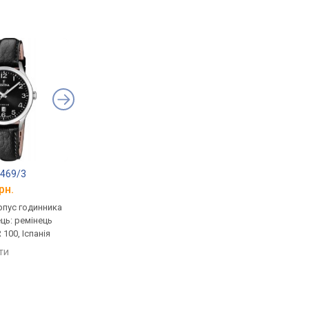
0469/3
FESTINA F20436/1
FESTINA F20699/3
рн.
від 7 280 грн.
від 7 280 грн.
рпус годинника
кварцові, корпус годинника
кварцові, корпус го
ець: ремінець
титан, ремінець: браслет
титан, ремінець: рем
100, Іспанія
титан, WR 50, Іспанія
шкіряний, WR 50, Іспа
яти
порівняти
порівняти