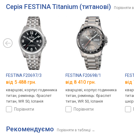
Серія FESTINA Titanium (титанові)
Порівняти в
FESTINA F20697/3
FESTINA F20698/1
FEST
від 5 488 грн.
від 8 410 грн.
від 
кварцові, корпус годинника
кварцові, корпус годинника
квар
титан, ремінець: браслет
титан, ремінець: браслет
тита
титан, WR 50, Іспанія
титан, WR 50, Іспанія
шкір
порівняти
порівняти
Рекомендуємо
Порівняти в таблиці
→