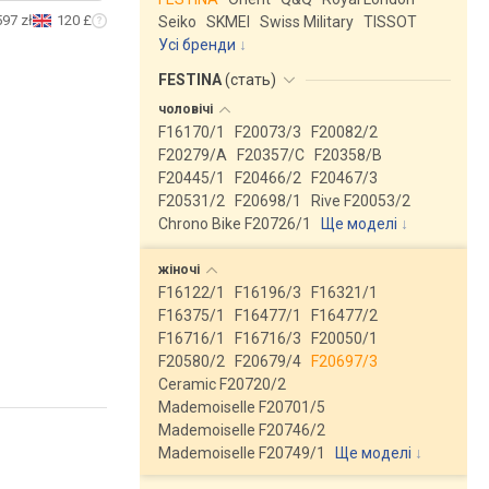
597 zł
120 £
Seiko
SKMEI
Swiss Military
TISSOT
Усі бренди
FESTINA
(
стать
)
чоловічі
F16170/1
F20073/3
F20082/2
F20279/A
F20357/C
F20358/B
F20445/1
F20466/2
F20467/3
F20531/2
F20698/1
Rive F20053/2
Chrono Bike F20726/1
Ще моделі
↓
жіночі
F16122/1
F16196/3
F16321/1
F16375/1
F16477/1
F16477/2
F16716/1
F16716/3
F20050/1
F20580/2
F20679/4
F20697/3
Ceramic F20720/2
Mademoiselle F20701/5
Mademoiselle F20746/2
Mademoiselle F20749/1
Ще моделі
↓