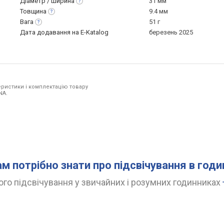
Діаметр /
ширина
31 мм
Товщина
9.4 мм
Вага
51 г
Дата додавання на E-Katalog
березень 2025
ристики і комплектацію товару
NA.
ам потрібно знати про підсвічування в год
го підсвічування у звичайних і розумних годинниках