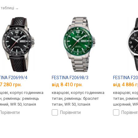
 таблиці
→
INA F20699/4
FESTINA F20698/3
FESTINA F2
7 280 грн.
від 8 410 грн.
від 4 886 г
цові, корпус годинника
кварцові, корпус годинника
кварцові, ко
н, ремінець: ремінець
титан, ремінець: браслет
титан, ремін
яний, WR 50, Іспанія
титан, WR 50, Іспанія
шкіряний, WR 
порівняти
порівняти
порівн