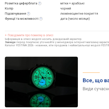
Розмітка
циферблата
мітки + арабські
Колір
чорний
Підсвічування
люмінесцентне покриття
Функції та
можливості
дата (число місяця)
Повідомити про помилку в описі
Інформація в описі моделі носить довідковий характер.
Завжди
перед покупкою уточнюйте у менеджера інтернет-магазину характе
Каталог FESTINA 2026
- новинки, хіти продажів і найактуальніші моделі FESTI
Все, що в
Види сучасно