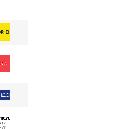
ць:
fe