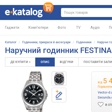
Гаджети
Комп'ютери
Фото
TV
Аудіо
П
Каталог
/
Годинники, прикраси й аксесуари
/
Годинники
/
Наручні г
Наручний годинник FESTINA
ДЕ КУПИТИ
ОПИС
ВІДГУКИ
ПОСТАВИТИ ЗАП
4
5 
від
Порівняти
Vector-d.
Secunda.
в с