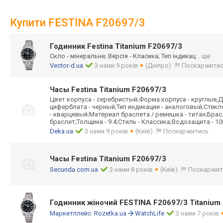
Купити FESTINA F20697/3
Годинник Festina Titanium F20697/3
Скло - мінеральне; Версія - Класика; Тип індикац
... ще
Vector-d.ua
З нами 9 років
(Дніпро)
Поскаржити
Часы Festina Titanium F20697/3
Цвет корпуса - серебристый;Форма корпуса - круглые;Д
циферблата - черный;Тип индикации - аналоговый;Стекл
- кварцевый;Материал браслета / ремешка - титан;Брас
браслет;Толщина - 9.4;Стиль - Классика;Водозащита - 10
Deka.ua
З нами 9 років
(Київ)
Поскаржитись
Часы Festina Titanium F20697/3
Secunda.com.ua
З нами 8 років
(Київ)
Поскаржит
Годинник жіночий FESTINA F20697/3 Titanium
Маркетплейс:
Rozetka.ua
WatchLife
З нами 7 років