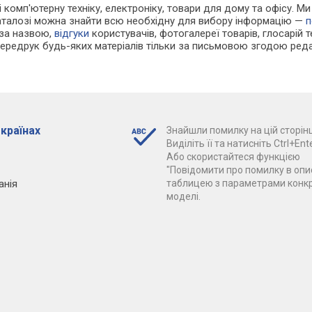
 і комп'ютерну техніку, електроніку, товари для дому та офісу. 
каталозі можна знайти всю необхідну для вибору інформацію —
п
 за назвою,
відгуки
користувачів, фотогалереї товарів, глосарій те
Передрук будь-яких матеріалів тільки за письмовою згодою реда
 країнах
Знайшли помилку на цій сторінц
Виділіть її та натисніть Ctrl+Ente
Або скористайтеся функцією
"Повідомити про помилку в опис
анія
таблицею з параметрами конк
моделі.