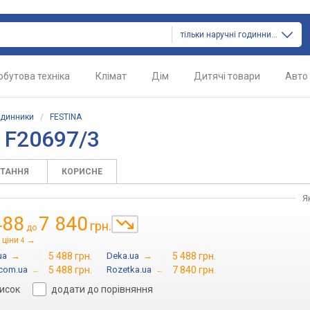
тільки наручні годинники
обутова техніка
Клімат
Дім
Дитячі товари
Авто
одинники
/
FESTINA
 F20697/3
ИТАННЯ
КОРИСНЕ
Я
488
7 840
грн.
до
 ціни
→
4
ua
→
5 488 грн.
Deka.ua
→
5 488 грн.
com.ua
→
5 488 грн.
Rozetka.ua
→
7 840 грн.
писок
додати до порівняння