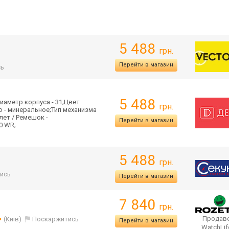
5 488
грн.
Перейти в магазин
сь
5 488
иаметр корпуса - 31;Цвет
грн.
о - минеральное;Тип механизма
лет / Ремешок -
Перейти в магазин
0 WR;
5 488
грн.
ись
Перейти в магазин
7 840
грн.
Продаве
(Київ)
Поскаржитись
Перейти в магазин
WatchLi