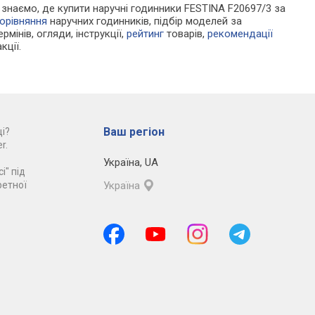
Ми знаємо, де купити наручні годинники FESTINA F20697/3 за
орівняння
наручних годинників, підбір моделей за
рмінів, огляди, інструкції,
рейтинг
товарів,
рекомендації
кції.
Ваш регіон
і?
r.
Україна
,
UA
і" під
ретної
Україна