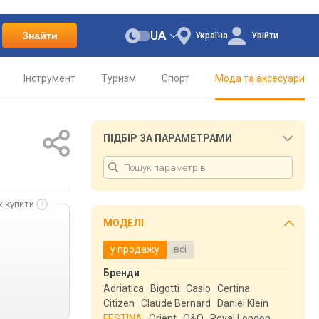
UA
Знайти
Україна
Увійти
Інструмент
Туризм
Спорт
Мода та аксесуари
ПІДБІР ЗА ПАРАМЕТРАМИ
к купити
МОДЕЛІ
у продажу
всі
Бренди
Adriatica
Bigotti
Casio
Certina
Citizen
Claude Bernard
Daniel Klein
FESTINA
Orient
Q&Q
Royal London