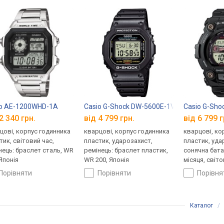
io AE-1200WHD-1A
Casio G-Shock DW-5600E-1V
Casio G-Sho
2 340 грн.
від 4 799 грн.
від 6 799 г
цові, корпус годинника
кварцові, корпус годинника
кварцові, ко
тик, світовий час,
пластик, ударозахист,
пластик, уда
нець: браслет сталь, WR
ремінець: браслет пластик,
сонячна бата
 Японія
WR 200, Японія
місяця, світо
ремінець: ре
порівняти
порівняти
порівн
WR 200, Япон
Каталог