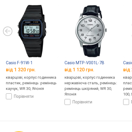
Casio F-91W-1
Casio MTP-V001L-7B
Cas
від 1 320 грн.
від 1 120 грн.
від 
кварцові, корпус годинника
кварцові, корпус годинника
квар
пластик, ремінець: ремінець
нержавіюча сталь, ремінець:
плас
каучук, WR 30, Японія
ремінець шкіряний, WR 30,
ремі
Японія
100,
порівняти
порівняти