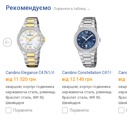
Рекомендуємо
Порівняти в таблиці
→
Candino Elegance C4761/A
Candino Constellation C4749/C
Cand
від 11 520 грн.
від 12 140 грн.
від 
кварцові, корпус годинника
кварцові, корпус годинника
квар
нержавіюча сталь, ремінець:
нержавіюча сталь, ремінець:
нерж
браслет сталь, WR 50,
браслет сталь, WR 50,
брас
Швейцарія
Швейцарія
Швей
порівняти
порівняти