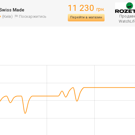
11 230
грн.
 Swiss Made
Продаве
(Київ)
Поскаржитись
Перейти в магазин
WatchLi