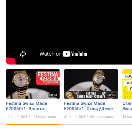
Festina Swiss Made
Festina Swiss Made
Огля
F20050/1: Золота
F20050/1. Огляд\Review
Swis
Розкіш, Перламутр та
by secunda.com.ua
Vect
11 січня 2025
143 перегляда
31 січня 2025
39 переглядів
16 сі
Кристали! | Короткий
огляд DEKA