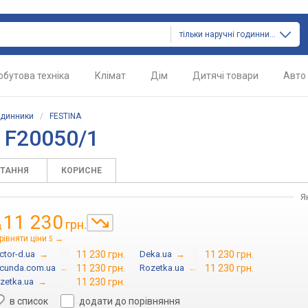
тільки наручні годинники
обутова техніка
Клімат
Дім
Дитячі товари
Авто
одинники
/
FESTINA
 F20050/1
ИТАННЯ
КОРИСНЕ
Я
11 230
грн.
д
рівняти ціни
→
5
ctor-d.ua
→
11 230 грн.
Deka.ua
→
11 230 грн.
cunda.com.ua
→
11 230 грн.
Rozetka.ua
→
11 230 грн.
zetka.ua
→
11 230 грн.
в список
додати до порівняння