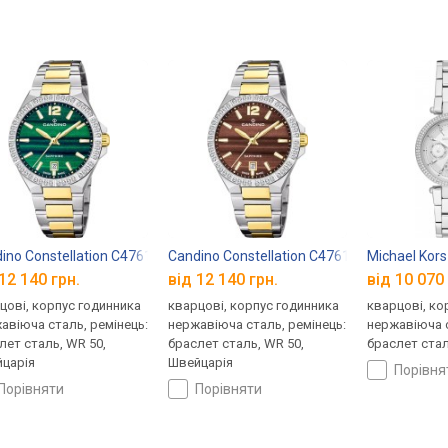
ino Constellation C4761/C
Candino Constellation C4761/D
Michael Kor
12 140 грн.
від 12 140 грн.
від 10 070 
цові, корпус годинника
кварцові, корпус годинника
кварцові, ко
авіюча сталь, ремінець:
нержавіюча сталь, ремінець:
нержавіюча с
лет сталь, WR 50,
браслет сталь, WR 50,
браслет стал
царія
Швейцарія
порівн
порівняти
порівняти