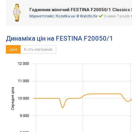
Годинник жіночий FESTINA F20050/1 Classics
Маркетплейс:
Rozetka.ua
WatchLife
З нами 7 років
Динаміка цін на FESTINA F20050/1
Ціна
К-сть магазинів
13 000
7 000
7 500
8 500
9 500
6 000
12 000
11 000
Середня ціна
10 000
10 000
9 000