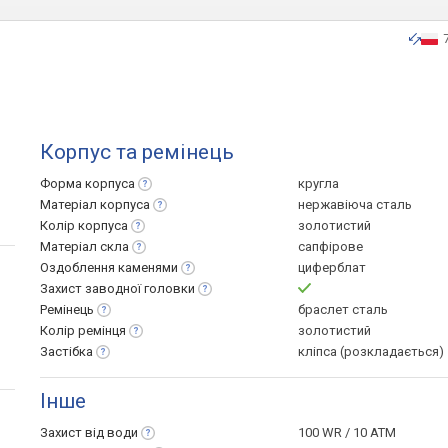
Корпус та ремінець
Форма
корпуса
кругла
Матеріал
корпуса
нержавіюча сталь
Колір
корпуса
золотистий
Матеріал
скла
сапфірове
Оздоблення
каменями
циферблат
Захист заводної
головки
Ремінець
браслет сталь
Колір
ремінця
золотистий
Застібка
кліпса (розкладається)
Інше
Захист від
води
100 WR / 10 ATM