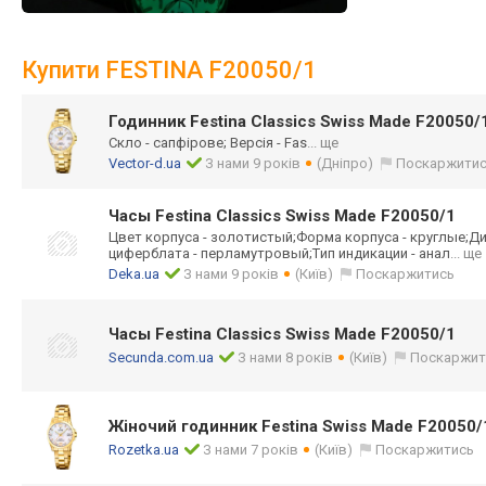
Купити FESTINA F20050/1
Годинник Festina Classics Swiss Made F20050/
Скло - сапфірове; Версія - Fas
... ще
Vector-d.ua
З нами 9 років
(Дніпро)
Поскаржити
Часы Festina Classics Swiss Made F20050/1
Цвет корпуса - золотистый;Форм
а корпуса - круглые;Д
циферблата - перламутровый;Т
ип индикации - анал
... ще
Deka.ua
З нами 9 років
(Київ)
Поскаржитись
Часы Festina Classics Swiss Made F20050/1
Secunda.com.ua
З нами 8 років
(Київ)
Поскаржит
Жіночий годинник Festina Swiss Made F20050/
Rozetka.ua
З нами 7 років
(Київ)
Поскаржитись