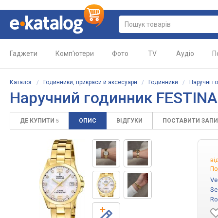
Гаджети
Комп'ютери
Фото
TV
Аудіо
П
Каталог
/
Годинники, прикраси й аксесуари
/
Годинники
/
Наручні г
Наручний годинник FESTINA
ДЕ КУПИТИ
ОПИС
ВІДГУКИ
ПОСТАВИТИ ЗАП
5
ві
По
Ve
Se
Ro