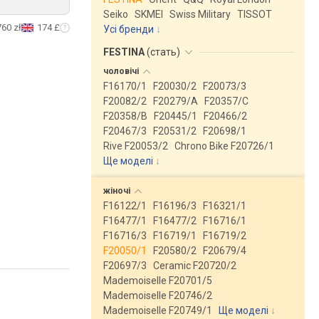
Seiko
SKMEI
Swiss Military
TISSOT
760 zł
174 £
Усі бренди
FESTINA
(
стать
)
чоловічі
F16170/1
F20030/2
F20073/3
F20082/2
F20279/A
F20357/C
F20358/B
F20445/1
F20466/2
F20467/3
F20531/2
F20698/1
Rive F20053/2
Chrono Bike F20726/1
Ще моделі
↓
жіночі
F16122/1
F16196/3
F16321/1
F16477/1
F16477/2
F16716/1
F16716/3
F16719/1
F16719/2
F20050/1
F20580/2
F20679/4
F20697/3
Ceramic F20720/2
Mademoiselle F20701/5
Mademoiselle F20746/2
Mademoiselle F20749/1
Ще моделі
↓