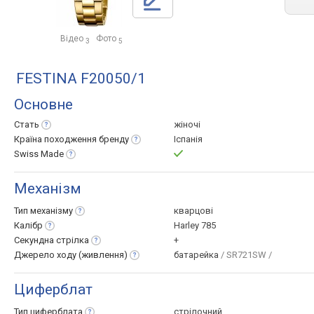
Відео
Фото
3
5
FESTINA F20050/1
Основне
Стать
жіночі
Країна походження
бренду
Іспанія
Swiss
Made
Механізм
Тип
механізму
кварцові
Калібр
Harley 785
Секундна
стрілка
+
Джерело ходу
(живлення)
батарейка
/ SR721SW /
Циферблат
Тип
циферблата
стрілочний