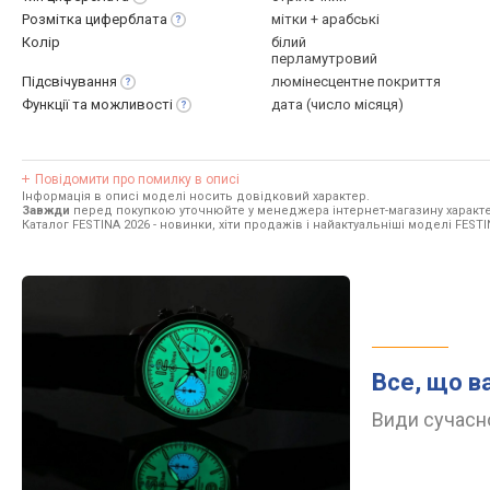
Розмітка
циферблата
мітки + арабські
Колір
білий
перламутровий
Підсвічування
люмінесцентне покриття
Функції та
можливості
дата (число місяця)
Повідомити про помилку в описі
Інформація в описі моделі носить довідковий характер.
Завжди
перед покупкою уточнюйте у менеджера інтернет-магазину характе
Каталог FESTINA 2026
- новинки, хіти продажів і найактуальніші моделі FESTI
Все, що в
Види сучасно