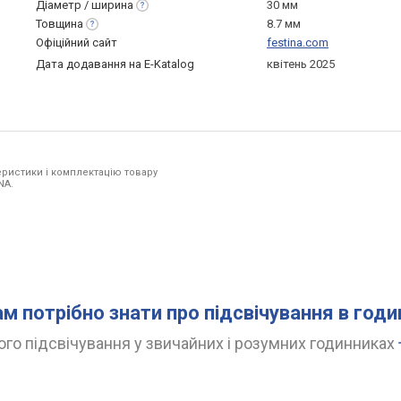
Діаметр /
ширина
30 мм
Товщина
8.7 мм
Офіційний сайт
festina.com
Дата додавання на E-Katalog
квітень 2025
ристики і комплектацію товару
NA.
ам потрібно знати про підсвічування в год
го підсвічування у звичайних і розумних годинниках