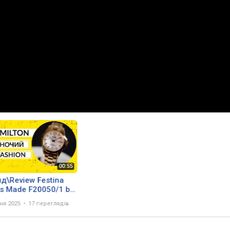
д\Review Festina
s Made F20050/1 by
or-D.ua
чня 2025
17 переглядів