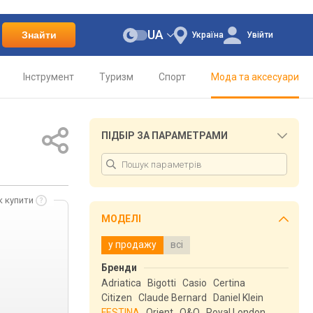
UA
Знайти
Україна
Увійти
Інструмент
Туризм
Спорт
Мода та аксесуари
ПІДБІР ЗА ПАРАМЕТРАМИ
к купити
МОДЕЛІ
у продажу
всі
Бренди
Adriatica
Bigotti
Casio
Certina
Citizen
Claude Bernard
Daniel Klein
FESTINA
Orient
Q&Q
Royal London