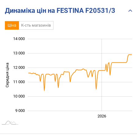
impressions !
Динаміка цін на FESTINA F20531/3
Ціна
К-сть магазинів
14 000
 000
 000
 000
13 000
Середня ціна
12 000
10 000
11 000
10 000
9 000
2024
2025
2028
2026
L