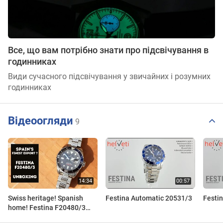
Все, що вам потрібно знати про підсвічування в
годинниках
Види сучасного підсвічування у звичайних і розумних
годинниках
Відеоогляди
9
Swiss heritage! Spanish
Festina Automatic 20531/3
Festi
home! Festina F20480/3
unboxing and first