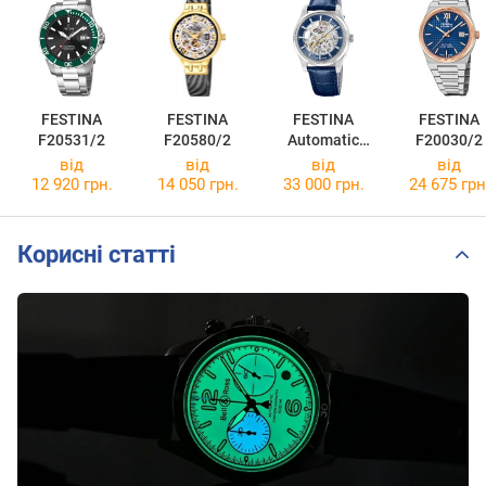
FESTINA
FESTINA
FESTINA
FESTINA
F20531/2
F20580/2
Automatic
F20030/2
F20095/2
від
від
від
від
12 920 грн.
14 050 грн.
33 000 грн.
24 675 грн
Корисні статті