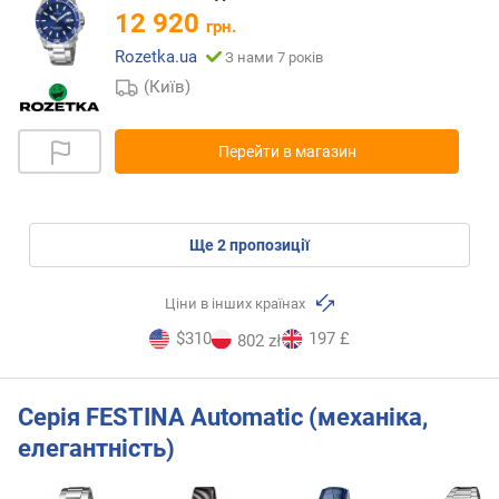
12 920
грн.
Rozetka.ua
З нами 7 років
(Київ)
Перейти в магазин
ще
2
пропозиції
Ціни в інших країнах
$310
197 £
802 zł
Серія FESTINA Automatic (механіка,
елегантність)