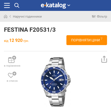
Наручні годинники
Фільтр
Шукали
раніше
FESTINA F20531/3
7
12 920
ПОРІВНЯТИ ЦІНИ
від
грн.
в порівняння
в список