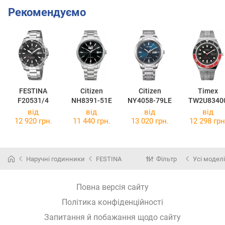
Рекомендуємо
FESTINA
Citizen
Citizen
Timex
F20531/4
NH8391-51E
NY4058-79LE
TW2U8340
від
від
від
від
12 920 грн.
11 440 грн.
13 020 грн.
12 298 грн
Наручні годинники
FESTINA
Фільтр
Усі моделі
Повна версія сайту
Політика конфіденційності
Запитання й побажання щодо сайту