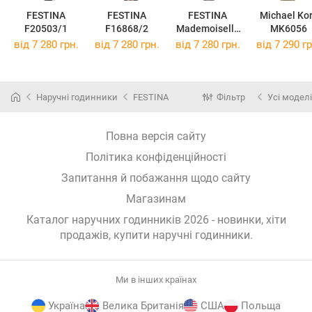
FESTINA
FESTINA
FESTINA
Michael Ko
F20503/1
F16868/2
Mademoiselle
MK6056
F20721/1
від 7 280 грн.
від 7 280 грн.
від 7 280 грн.
від 7 290 гр
Наручні годинники
FESTINA
Фільтр
Усі моделі
Повна версія сайту
Політика конфіденційності
Запитання й побажання щодо сайту
Магазинам
Каталог наручних годинників 2026 - новинки, хіти
продажів,
купити наручні годинники
.
Ми в інших країнах
Україна
Велика Британія
США
Польща