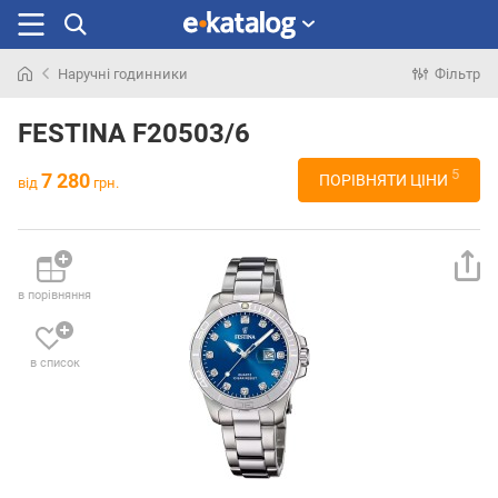
Наручні годинники
Фільтр
Шукали
раніше
FESTINA F20503/6
5
7 280
ПОРІВНЯТИ ЦІНИ
від
грн.
в порівняння
в список