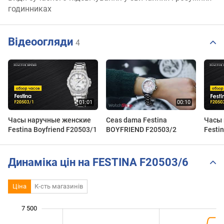
годинниках
Відеоогляди
4
Часы наручные женские
Ceas dama Festina
Часы 
Festina Boyfriend F20503/1
BOYFRIEND F20503/2
Festi
Динаміка цін на FESTINA F20503/6
Ціна
К-сть магазинів
7 500
 500
 000
 000