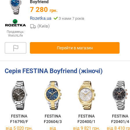
Boyfriend
7 280
грн.
Rozetka.ua
З нами 7 років
(Київ)
Продавець:
WatchLife
Перейти в магазин
Серія FESTINA Boyfriend (жіночі)
FESTINA
FESTINA
FESTINA
FESTINA
F16790/F
F20604/3
F20400/1
F20401/4
від 5 020 грн.
від
від 9 821 грн.
від 8 410 гр