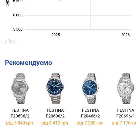
6 500
6 000
5 500
2027
2025
2026
L
Рекомендуємо
FESTINA
FESTINA
FESTINA
FESTINA
F20696/2
F20698/2
F20466/2
F20696/1
від 7 840 грн.
від 8 410 грн.
від 7 280 грн.
від 7 170 гр