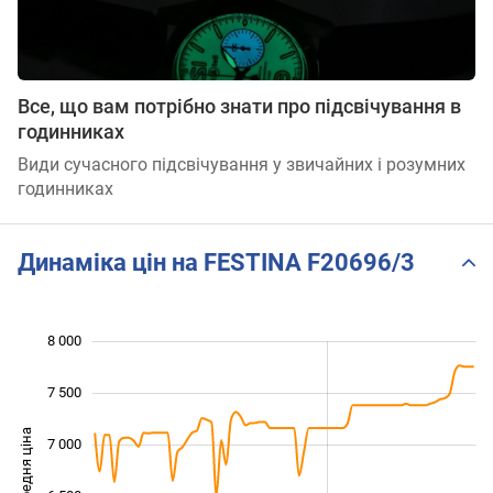
Все, що вам потрібно знати про підсвічування в
годинниках
Види сучасного підсвічування у звичайних і розумних
годинниках
Динаміка цін на FESTINA F20696/3
8 000
 500
 000
 500
7 500
Середня ціна
7 000
5 500