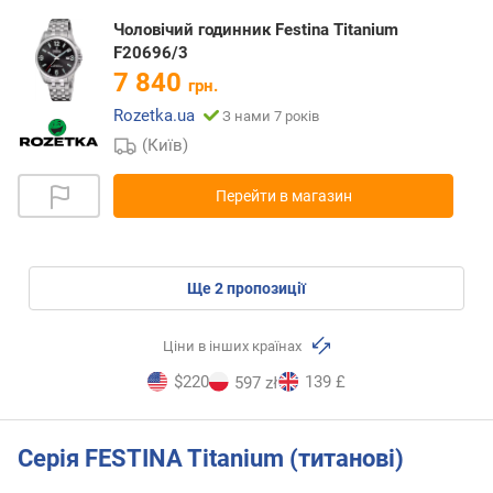
Чоловічий годинник Festina Titanium
F20696/3
7 840
грн.
Rozetka.ua
З нами 7 років
(Київ)
Перейти в магазин
ще
2
пропозиції
Ціни в інших країнах
$220
139 £
597 zł
Серія FESTINA Titanium (титанові)