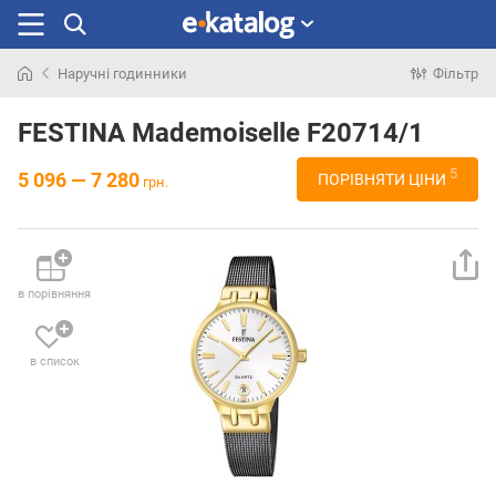
Наручні годинники
Фільтр
Шукали
раніше
FESTINA Mademoiselle F20714/1
5
5 096 — 7 280
ПОРІВНЯТИ ЦІНИ
грн.
в порівняння
в список