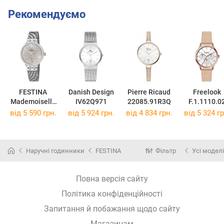
Рекомендуємо
FESTINA
Danish Design
Pierre Ricaud
Freelook
Mademoiselle
IV62Q971
22085.91R3Q
F.1.1110.0
F20712/1
від 5 590 грн.
від 5 924 грн.
від 4 834 грн.
від 5 324 гр
Наручні годинники
FESTINA
Фільтр
Усі моделі
Повна версія сайту
Політика конфіденційності
Запитання й побажання щодо сайту
Магазинам