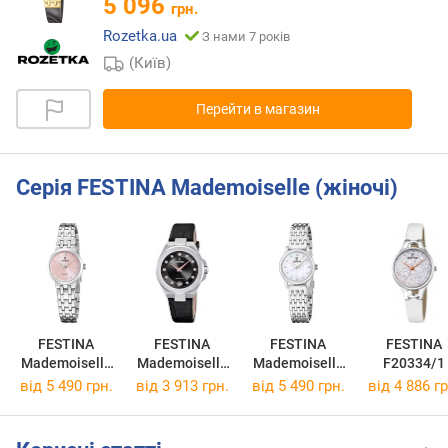
5 096
грн.
Rozetka.ua
З нами 7 років
(Київ)
Перейти в магазин
Серія FESTINA Mademoiselle (жіночі)
FESTINA
FESTINA
FESTINA
FESTINA
Mademoiselle
Mademoiselle
Mademoiselle
F20334/1
F20746/2
F20701/5
F20749/1
від 5 490 грн.
від 3 913 грн.
від 5 490 грн.
від 4 886 гр