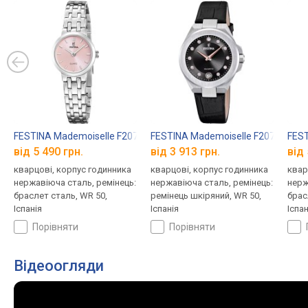
FESTINA Mademoiselle F20746/2
FESTINA Mademoiselle F20701/5
FEST
від 5 490 грн.
від 3 913 грн.
від 
кварцові, корпус годинника
кварцові, корпус годинника
квар
нержавіюча сталь, ремінець:
нержавіюча сталь, ремінець:
нерж
браслет сталь, WR 50,
ремінець шкіряний, WR 50,
брас
Іспанія
Іспанія
Іспан
порівняти
порівняти
Відеоогляди