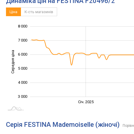
Динаміка цін на FESTINA F20496/2
Ціна
К-сть магазинів
2 500
3 500
4 500
9 000
2 000
1 000
8 000
7 000
Середня ціна
6 000
3 500
5 000
4 000
3 000
Січ. 2027
Лип.
Січ. 2025
L
Серія FESTINA Mademoiselle (жіночі)
Порівн