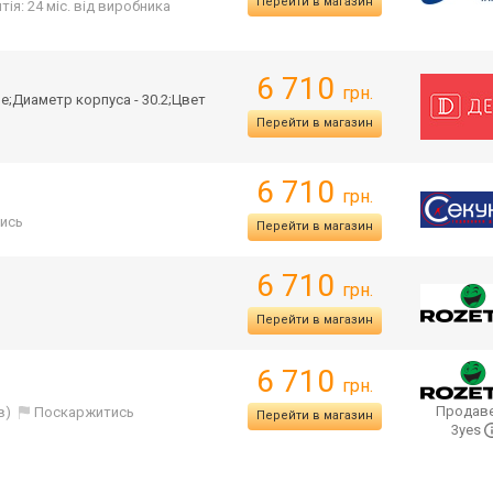
Перейти в магазин
тія: 24 міс. від виробника
6 710
грн.
е;Диаметр корпуса - 30.2;Цвет
Перейти в магазин
6 710
грн.
ись
Перейти в магазин
6 710
грн.
Перейти в магазин
6 710
грн.
Продаве
в)
Поскаржитись
Перейти в магазин
3yes