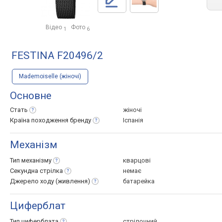
Відео
Фото
1
6
FESTINA F20496/2
Mademoiselle (жіночі)
Основне
Стать
жіночі
Країна походження
бренду
Іспанія
Механізм
Тип
механізму
кварцові
Секундна
стрілка
немає
Джерело ходу
(живлення)
батарейка
Циферблат
Тип
циферблата
стрілочний