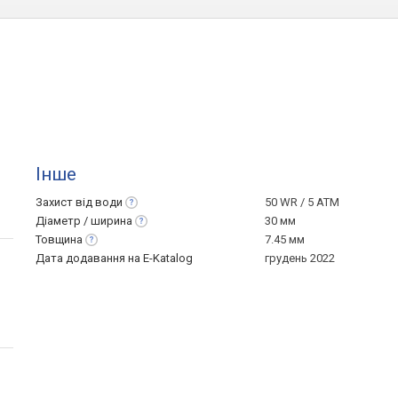
Інше
Захист від
води
50 WR / 5 ATM
Діаметр /
ширина
30 мм
Товщина
7.45 мм
Дата додавання на E-Katalog
грудень 2022