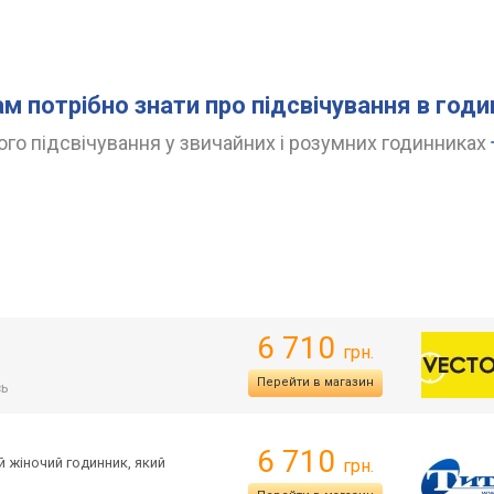
ам потрібно знати про підсвічування в год
го підсвічування у звичайних і розумних годинниках
6 710
грн.
Перейти в магазин
сь
6 710
й жіночий годинник, який
грн.