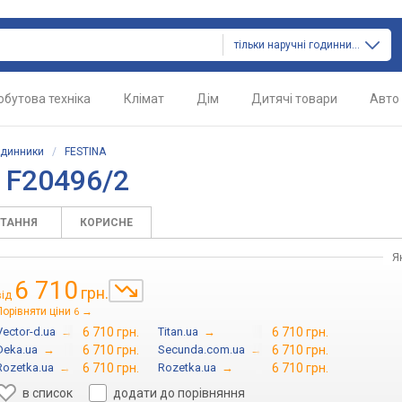
тільки наручні годинники
обутова техніка
Клімат
Дім
Дитячі товари
Авто
одинники
/
FESTINA
 F20496/2
ИТАННЯ
КОРИСНЕ
Я
6 710
грн.
від
Порівняти ціни
→
6
Vector-d.ua
→
6 710 грн.
Titan.ua
→
6 710 грн.
Deka.ua
→
6 710 грн.
Secunda.com.ua
→
6 710 грн.
Rozetka.ua
→
6 710 грн.
Rozetka.ua
→
6 710 грн.
в список
додати до порівняння