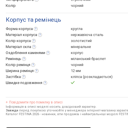
Колір
чорний
Корпус та ремінець
Форма
корпуса
кругла
Матеріал
корпуса
нержавіюча сталь
Колір
корпуса
золотистий
Матеріал
скла
мінеральне
Оздоблення
каменями
корпус
Ремінець
міланський браслет
Колір
ремінця
чорний
Ширина
ремінця
12 мм
Застібка
кліпса (розкладається)
Швидке
подовження
Повідомити про помилку в описі
Інформація в описі моделі носить довідковий характер.
Завжди
перед покупкою уточнюйте у менеджера інтернет-магазину характе
Каталог FESTINA 2026
- новинки, хіти продажів і найактуальніші моделі FESTI