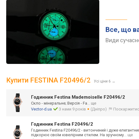
Все, що в
Види сучасно
Купити FESTINA F20496/2
Усі ціни 6
→
Годинник Festina Mademoiselle F20496/2
Скло - мінеральне; Версія - Fa
... ще
Vector-d.ua
З нами 9 років
(Дніпро)
Поскаржити
Годинник Festina F20496/2
Годинник Festina F20496/2 - витончений і дуже елегантни
підкорює своїм ювелірним стилем. На зручному
... ще