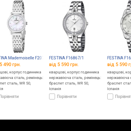
INA Mademoiselle F20749/1
FESTINA F16867/1
FESTINA F1
5 490 грн.
від 5 590 грн.
від 5 590 г
цові, корпус годинника
кварцові, корпус годинника
кварцові, ко
авіюча сталь, ремінець:
нержавіюча сталь, ремінець:
нержавіюча с
лет сталь, WR 50,
браслет сталь, WR 50,
браслет стал
ія
Іспанія
Іспанія
порівняти
порівняти
порівн