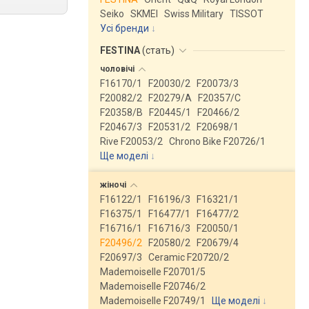
Seiko
SKMEI
Swiss Military
TISSOT
Усі бренди
FESTINA
(
стать
)
чоловічі
F16170/1
F20030/2
F20073/3
F20082/2
F20279/A
F20357/C
F20358/B
F20445/1
F20466/2
F20467/3
F20531/2
F20698/1
Rive F20053/2
Chrono Bike F20726/1
Ще моделі
↓
жіночі
F16122/1
F16196/3
F16321/1
F16375/1
F16477/1
F16477/2
F16716/1
F16716/3
F20050/1
F20496/2
F20580/2
F20679/4
F20697/3
Ceramic F20720/2
Mademoiselle F20701/5
Mademoiselle F20746/2
Mademoiselle F20749/1
Ще моделі
↓