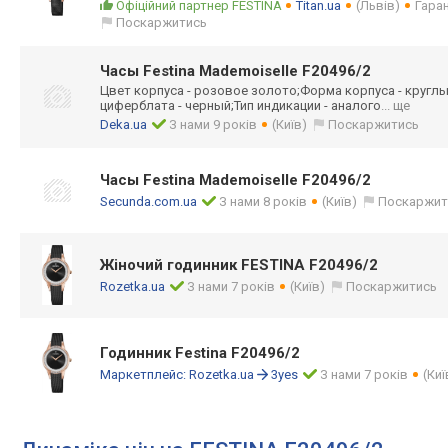
Офіційний партнер FESTINA
Titan.ua
(Львів)
Гаран
Поскаржитись
Часы Festina Mademoiselle F20496/2
Цвет корпуса - розовое золото;Форма корпуса - круглы
циферблата - черный;Тип индикации - аналого
... ще
Deka.ua
З нами 9 років
(Київ)
Поскаржитись
Часы Festina Mademoiselle F20496/2
Secunda.com.ua
З нами 8 років
(Київ)
Поскаржит
Жіночий годинник FESTINA F20496/2
Rozetka.ua
З нами 7 років
(Київ)
Поскаржитись
Годинник Festina F20496/2
Маркетплейс:
Rozetka.ua
3yes
З нами 7 років
(Киї