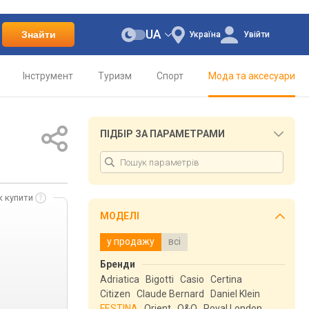
UA
Знайти
Україна
Увійти
Інструмент
Туризм
Спорт
Мода та аксесуари
ПІДБІР ЗА ПАРАМЕТРАМИ
к купити
МОДЕЛІ
у продажу
всі
Бренди
Adriatica
Bigotti
Casio
Certina
Citizen
Claude Bernard
Daniel Klein
FESTINA
Orient
Q&Q
Royal London