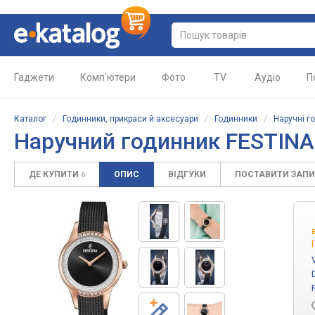
Гаджети
Комп'ютери
Фото
TV
Аудіо
П
Каталог
/
Годинники, прикраси й аксесуари
/
Годинники
/
Наручні г
Наручний годинник FESTINA
ДЕ КУПИТИ
ОПИС
ВІДГУКИ
ПОСТАВИТИ ЗАП
6