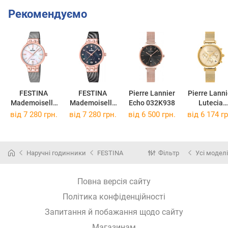
Рекомендуємо
FESTINA
FESTINA
Pierre Lannier
Pierre Lanni
Mademoiselle
Mademoiselle
Echo 032K938
Lutecia
F20715/1
F20717/2
083J542
від 7 280 грн.
від 7 280 грн.
від 6 500 грн.
від 6 174 гр
Наручні годинники
FESTINA
Фільтр
Усі моделі
Повна версія сайту
Політика конфіденційності
Запитання й побажання щодо сайту
Магазинам