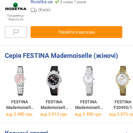
Rozetka.ua
З нами 7 років
(Київ)
Продавець:
WatchLife
Перейти в магазин
Серія FESTINA Mademoiselle (жіночі)
FESTINA
FESTINA
FESTINA
FESTINA
Mademoiselle
Mademoiselle
Mademoiselle
F20495/1
F20746/2
F20701/5
F20749/1
від 5 490 грн.
від 3 913 грн.
від 5 490 грн.
від 5 873 гр