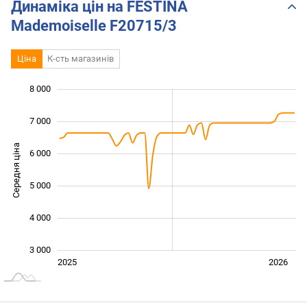
Динаміка цін на FESTINA
Mademoiselle F20715/3
Ціна
К-сть магазинів
 500
 500
 500
 000
 000
 000
8 000
7 000
Середня ціна
6 000
3 500
5 000
4 000
3 000
Січ. 2025
Лип.
2027
2025
2026
L