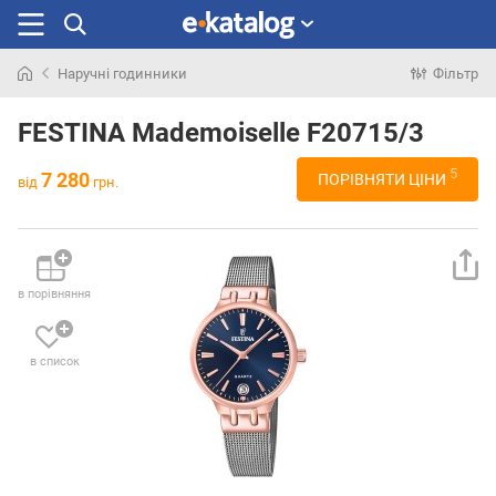
Наручні годинники
Фільтр
Шукали
раніше
FESTINA Mademoiselle F20715/3
5
7 280
ПОРІВНЯТИ ЦІНИ
від
грн.
в порівняння
в список