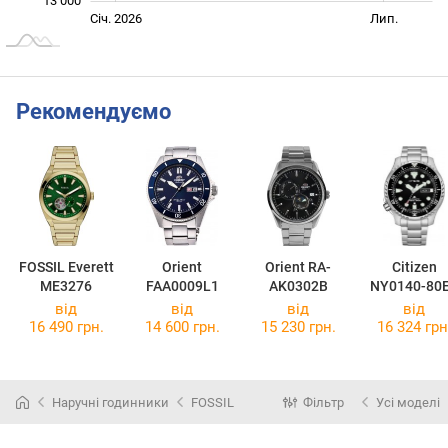
13 000
Січ. 2027
Жовт.
Лип.
Січ. 2026
Лип.
L
Рекомендуємо
FOSSIL Everett
Orient
Orient RA-
Citizen
ME3276
FAA0009L1
AK0302B
NY0140-80
від
від
від
від
16 490 грн.
14 600 грн.
15 230 грн.
16 324 грн
Наручні годинники
FOSSIL
Фільтр
Усі моделі