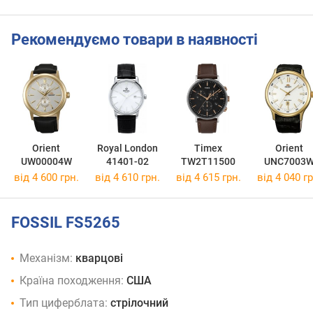
Рекомендуємо товари в наявності
Orient
Royal London
Timex
Orient
UW00004W
41401-02
TW2T11500
UNC7003
від 4 600 грн.
від 4 610 грн.
від 4 615 грн.
від 4 040 гр
FOSSIL FS5265
Механізм:
кварцові
Країна походження:
США
Тип циферблата:
стрілочний