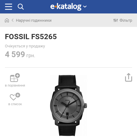
Наручні годинники
Фільтр
Шукали
раніше
FOSSIL FS5265
Очікується у продажу
4 599
грн.
в порівняння
в список