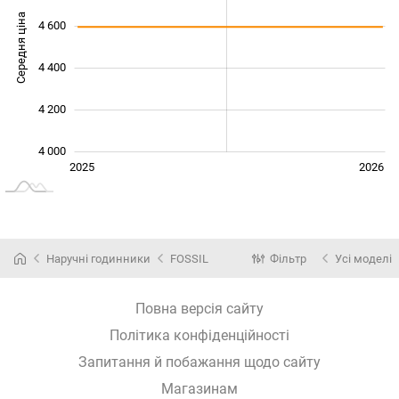
Середня ціна
4 600
4 000
4 400
4 200
4 000
Січ. 2025
Лип.
2027
2025
2026
L
Наручні годинники
FOSSIL
Фільтр
Усі моделі
Повна версія сайту
Політика конфіденційності
Запитання й побажання щодо сайту
Магазинам