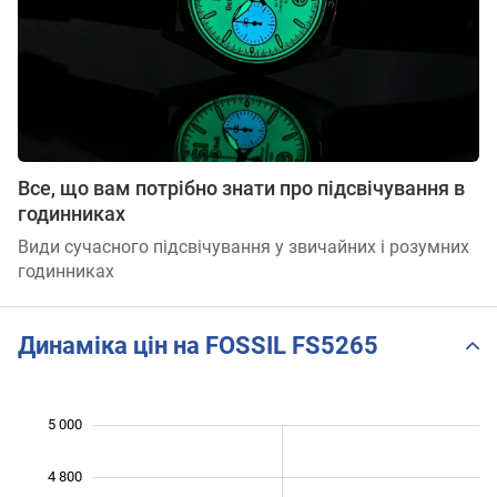
Все, що вам потрібно знати про підсвічування в
годинниках
Види сучасного підсвічування у звичайних і розумних
годинниках
Динаміка цін на FOSSIL FS5265
5 000
 600
 800
 200
4 800