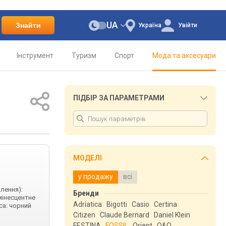
UA
Знайти
Україна
Увійти
Інструмент
Туризм
Спорт
Мода та аксесуари
ПІДБІР ЗА ПАРАМЕТРАМИ
МОДЕЛІ
у продажу
всі
влення):
Бренди
мінесцентне
Adriatica
Bigotti
Casio
Certina
са: чорний
Citizen
Claude Bernard
Daniel Klein
FESTINA
FOSSIL
Orient
Q&Q