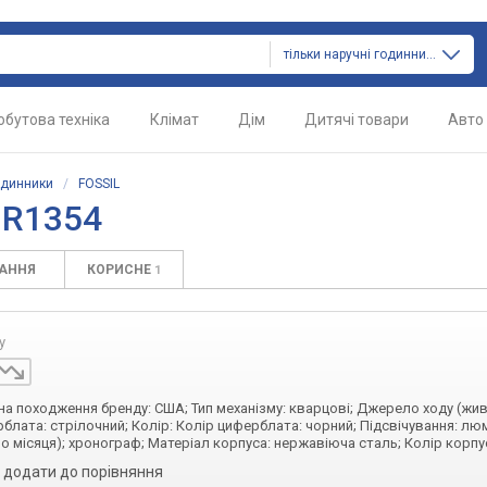
тільки наручні годинники
обутова техніка
Клімат
Дім
Дитячі товари
Авто
одинники
/
FOSSIL
JR1354
ТАННЯ
КОРИСНЕ
1
у
аїна походження бренду: США; Тип механізму: кварцові; Джерело ходу (жи
рблата: стрілочний; Колір: Колір циферблата: чорний; Підсвічування: лю
ло місяця); хронограф; Матеріал корпуса: нержавіюча сталь; Колір корпу
додати до порівняння