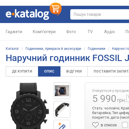
Гаджети
Комп'ютери
Фото
TV
Аудіо
П
Каталог
/
Годинники, прикраси й аксесуари
/
Годинники
/
Наручні г
Наручний годинник FOSSIL 
ДЕ КУПИТИ
ОПИС
ВІДГУКИ
ПОСТАВИТИ ЗАПИ
Очікується у продаж
5 990
грн.
Стать: чоловічі; Кр
батарейка; Тип цифе
покриття; дата (чис
в список