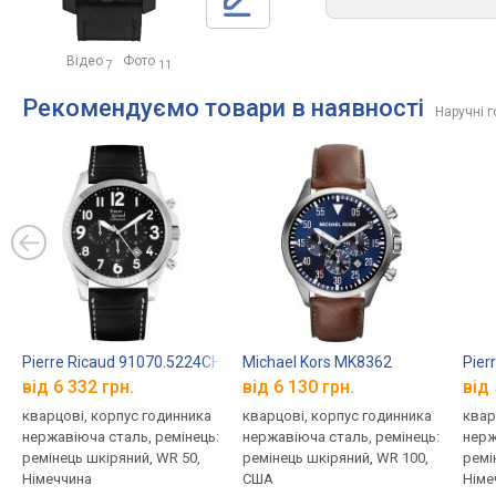
Відео
Фото
7
11
Рекомендуємо товари в наявності
Наручні 
Pierre Ricaud 91070.5224CH
Michael Kors MK8362
Pier
від 6 332 грн.
від 6 130 грн.
від 
кварцові, корпус годинника
кварцові, корпус годинника
квар
нержавіюча сталь, ремінець:
нержавіюча сталь, ремінець:
нерж
ремінець шкіряний, WR 50,
ремінець шкіряний, WR 100,
ремі
Німеччина
США
Німе