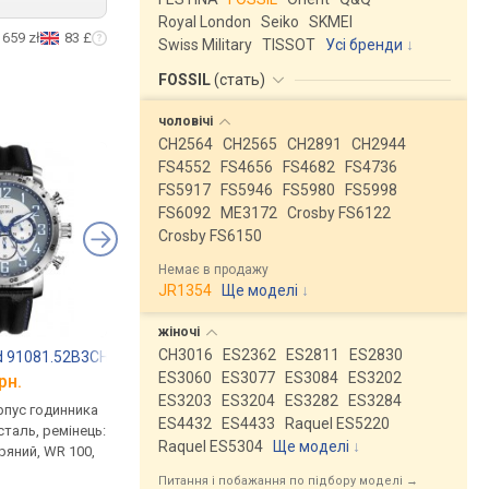
Royal London
Seiko
SKMEI
659 zł
83 £
Swiss Military
TISSOT
Усі бренди
FOSSIL
(
стать
)
чоловічі
CH2564
CH2565
CH2891
CH2944
FS4552
FS4656
FS4682
FS4736
FS5917
FS5946
FS5980
FS5998
FS6092
ME3172
Crosby FS6122
Crosby FS6150
Немає в продажу
JR1354
Ще моделі
↓
жіночі
CH3016
ES2362
ES2811
ES2830
ud 91081.52B3CH
VICEROY 432137-15
ELYSEE 28423
ES3060
ES3077
ES3084
ES3202
рн.
від 5 523 грн.
від 5 103 грн.
ES3203
ES3204
ES3282
ES3284
рпус годинника
кварцові, корпус годинника
кварцові, корпус го
ES4432
ES4433
Raquel ES5220
таль, ремінець:
нержавіюча сталь, ремінець:
нержавіюча сталь, р
Raquel ES5304
Ще моделі
↓
ряний, WR 100,
ремінець шкіряний, WR 100,
ремінець шкіряний, W
Іспанія
Німеччина
Питання і побажання по підбору моделі →