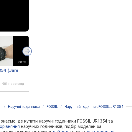
354 (Jam
JR1354 Fossil Revisión 1
Fossil - JR1354
Minuto Unboxing 1
Minute
901 перегляд
17 липня 2019
708 переглядів
25 жовтня 2013
69 878 п
г
/
Наручні годинники
/
FOSSIL
/
Наручний годинник FOSSIL JR1354
Ми знаємо, де купити наручні годинники FOSSIL JR1354 за
орівняння
наручних годинників, підбір моделей за
рмінів, огляди, інструкції,
рейтинг
товарів,
рекомендації