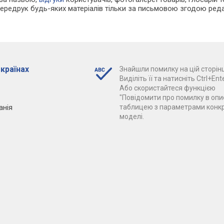
Передрук будь-яких матеріалів тільки за письмовою згодою реда
 країнах
Знайшли помилку на цій сторінц
Виділіть її та натисніть Ctrl+Ente
Або скористайтеся функцією
"Повідомити про помилку в опис
анія
таблицею з параметрами конк
моделі.