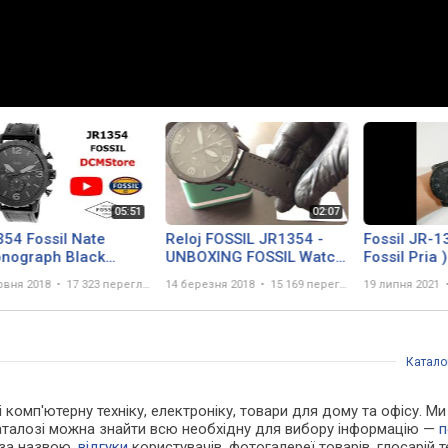
54 Fossil Nate
Reloj FOSSIL JR1354 -
Fossil JR-1
onograph Black
UNBOXING FOSSIL Watch
Fossil Pria )
ar
JR1354 (Regaloj)
рвня 2018
17 323 перегляда
14 березня 2018
15 169 переглядів
19 липня 2021
Катало
 і комп'ютерну техніку, електроніку, товари для дому та офісу. 
каталозі можна знайти всю необхідну для вибору інформацію —
п
 за назвою,
відгуки
користувачів, фотогалереї товарів, глосарій те