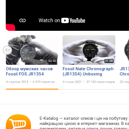
Обзор мужских часов
Fossil Nate Chronograph
JR13
Fossil FOS JR1354
(JR1354) Unboxing
Chr
Milit
4 серпня 2014
6 974 перегляда
4 січня 2021
37 105 переглядів
25 че
E-Katalog
— каталог описів і цін на побутову
найкращою ціною в інтернет-магазинах. В 
параметрами, детальні
описи
, пошук товару