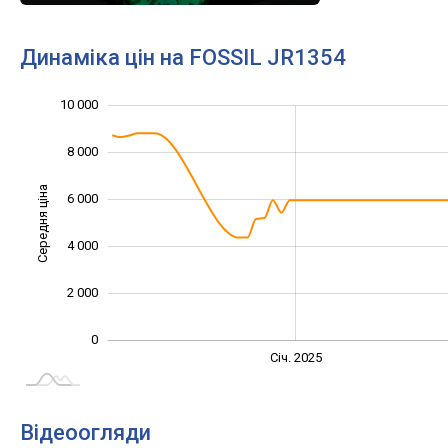
Динаміка цін на FOSSIL JR1354
10 000
12 000
-4 000
-2 000
8 000
Середня ціна
6 000
10 000
4 000
2 000
0
Січ. 2027
Лип.
Січ. 2025
L
Відеоогляди