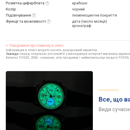
Розмітка
циферблата
арабські
Колір
чорний
Підсвічування
люмінесцентне покриття
Функції та
можливості
дата (число місяця)
хронограф
Повідомити про помилку в описі
Інформація в описі моделі носить довідковий характер.
Завжди
перед покупкою уточнюйте у менеджера інтернет-магазину характе
Каталог FOSSIL 2026
- новинки, хіти продажів і найактуальніші моделі FOSSIL
Все, що в
Види сучасно