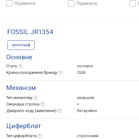
порівняти
порівняти
FOSSIL JR1354
хронограф
Основне
Стать
чоловічі
Країна походження
бренду
США
Механізм
Тип
механізму
кварцові
Секундна
стрілка
+
Джерело ходу
(живлення)
батарейка
Циферблат
Тип
циферблата
стрілочний