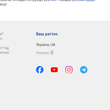
кції.
Ваш регіон
і?
r.
Україна
,
UA
і" під
ретної
Україна