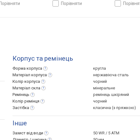
Німеччина
порівняти
порівняти
порівн
Корпус та ремінець
Форма
корпуса
кругла
Матеріал
корпуса
нержавіюча сталь
Колір
корпуса
чорний
Матеріал
скла
мінеральне
Ремінець
ремінець шкіряний
Колір
ремінця
чорний
Застібка
класична (з пряжкою)
Інше
Захист від
води
50 WR / 5 ATM
Діаметр /
ширина
50 мм