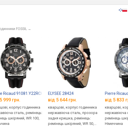
годинники FOSSIL
→
re Ricaud 91081.Y22RCH
ELYSEE 28424
Pierre Rica
5 999 грн.
від 5 644 грн.
від 5 833 г
цові, корпус годинника
кварцові, корпус годинника
кварцові, ко
авіюча сталь, ремінець:
нержавіюча сталь, прозора
нержавіюча с
нець шкіряний, WR 100,
задня кришка, ремінець:
ремінець шкі
ччина
ремінець шкіряний, WR 50,
Німеччина