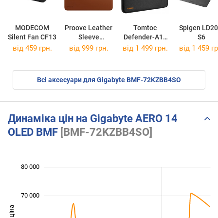
MODECOM
Proove Leather
Tomtoc
Spigen LD20
Silent Fan CF13
Sleeve
Defender-A13
S6
MacBook
Sleeve for
від 459 грн.
від 999 грн.
від 1 499 грн.
від 1 459 гр
13/13.3/13.6/1
MacBook 14
4.2
Всі аксесуари для Gigabyte BMF-72KZBB4SO
Динаміка цін на Gigabyte AERO 14
OLED BMF
[BMF-72KZBB4SO]
 000
 000
 000
 000
 000
 000
80 000
70 000