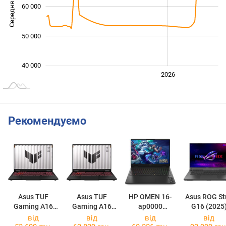
Середня ціна
60 000
40 000
50 000
40 000
2024
2025
2028
2026
L
Рекомендуємо
Asus TUF
Asus TUF
HP OMEN 16-
Asus ROG Str
Gaming A16
Gaming A16
ap0000
G16 (2025
(2025)
(2025)
[BL6K1AV]
G614PR
від
від
від
від
FA608UH
FA608UM
[G614PR-G16