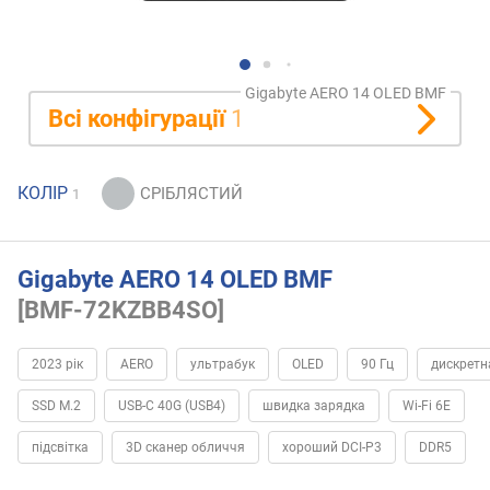
Gigabyte AERO 14 OLED BMF
Всі конфігурації
1
КОЛІР
1
Gigabyte AERO 14 OLED BMF
[BMF-72KZBB4SO]
2023 рік
AERO
ультрабук
OLED
90 Гц
дискретн
SSD M.2
USB-C 40G (USB4)
швидка зарядка
Wi-Fi 6E
підсвітка
3D сканер обличчя
хороший DCI-P3
DDR5