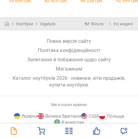
53 699 грн.
62 829 грн.
68 226 грн.
92 999 грн
[FA608UH-R7165W]
[FA608UM-R7165W]
Ноутбуки
Gigabyte
Фільтр
Усі моделі
Повна версія сайту
Політика конфіденційності
Запитання й побажання щодо сайту
Магазинам
Каталог ноутбуків 2026 - новинки, хіти продажів,
купити ноутбуки
.
Ми в інших країнах
Україна
Велика Британія
США
Польща
Казахстан
E-