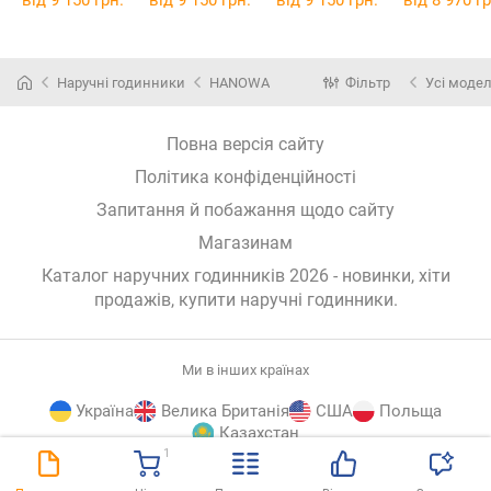
від 9 150 грн.
від 9 150 грн.
від 9 150 грн.
від 8 970 гр
Наручні годинники
HANOWA
Фільтр
Усі модел
Повна версія сайту
Політика конфіденційності
Запитання й побажання щодо сайту
Магазинам
Каталог наручних годинників 2026 - новинки, хіти
продажів,
купити наручні годинники
.
Ми в інших країнах
Україна
Велика Британія
США
Польща
Казахстан
1
E-