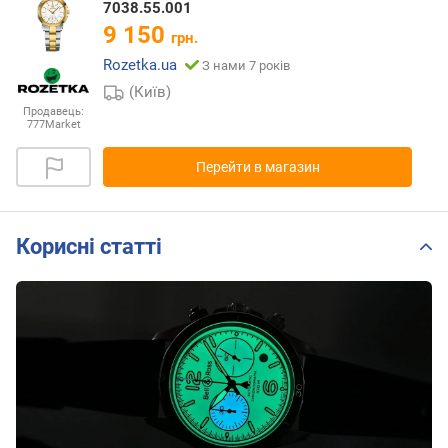
7038.55.001
9 150
грн.
Rozetka.ua
З нами 7 років
(Київ)
Продавець:
777Market
Перейти в магазин
Корисні статті