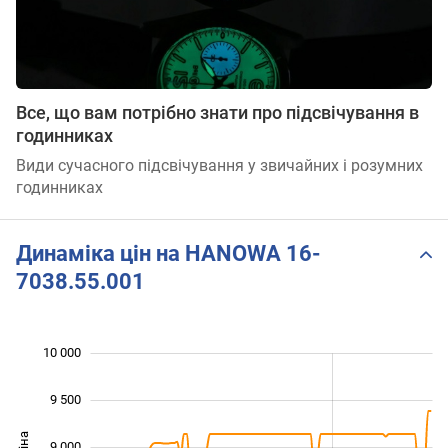
Все, що вам потрібно знати про підсвічування в
годинниках
Види сучасного підсвічування у звичайних і розумних
годинниках
Динаміка цін на HANOWA 16-
7038.55.001
10 000
 500
 500
 000
9 500
9 000