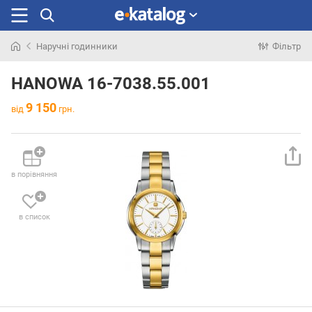
Наручні годинники
Фільтр
Шукали
раніше
HANOWA 16-7038.55.001
9 150
від
грн.
в порівняння
в список