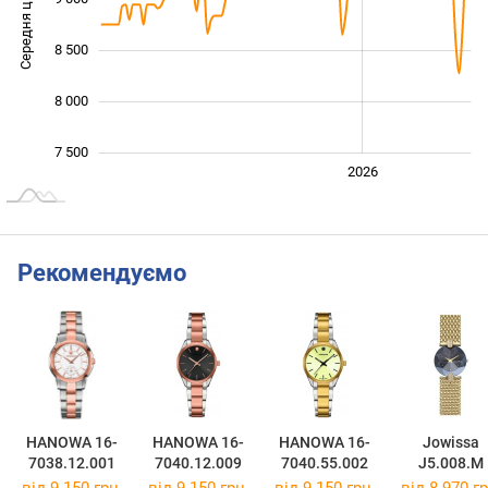
Середня ціна
10 000
8 500
8 000
7 500
2024
2025
2028
2026
L
Рекомендуємо
HANOWA 16-
HANOWA 16-
HANOWA 16-
Jowissa
7038.12.001
7040.12.009
7040.55.002
J5.008.M