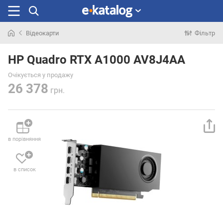
Відеокарти
Фільтр
Шукали
раніше
HP Quadro RTX A1000 AV8J4AA
Очікується у продажу
26 378
грн.
в порівняння
в список