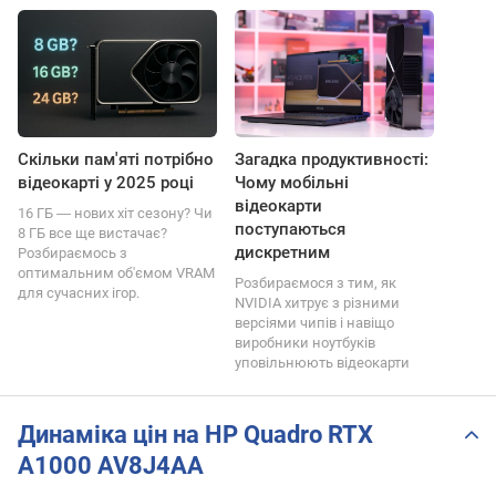
Скільки пам'яті потрібно
Загадка продуктивності:
відеокарті у 2025 році
Чому мобільні
відеокарти
16 ГБ ― нових хіт сезону? Чи
поступаються
8 ГБ все ще вистачає?
дискретним
Розбираємось з
оптимальним об'ємом VRAM
Розбираємося з тим, як
для сучасних ігор.
NVIDIA хитрує з різними
версіями чипів і навіщо
виробники ноутбуків
уповільнюють відеокарти
Динаміка цін на HP Quadro RTX
A1000 AV8J4AA