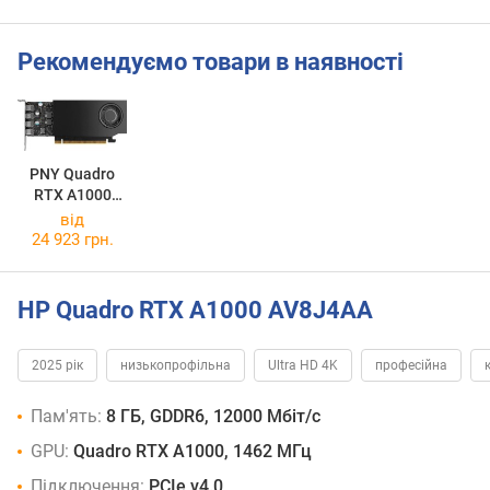
Рекомендуємо товари в наявності
PNY Quadro
RTX A1000
VCNRTXA1000
від
-SB
24 923 грн.
HP Quadro RTX A1000 AV8J4AA
2025 рік
низькопрофільна
Ultra HD 4K
професійна
Пам'ять:
8 ГБ, GDDR6, 12000 Мбіт/с
GPU:
Quadro RTX A1000, 1462 МГц
Підключення:
PCIe v4.0