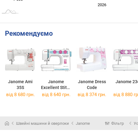
2024
2025
2028
2026
L
Рекомендуємо
Janome Ami
Janome
Janome Dress
Janome 23
35S
Excellent Stitch
Code
23
від 8 680 грн.
від 8 640 грн.
від 8 374 грн.
від 8 880 гр
Швейні машини й оверлоки
Janome
Фільтр
Ус