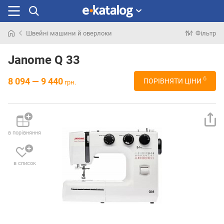
Швейні машини й оверлоки
Фільтр
Шукали
раніше
Janome Q 33
6
8 094 — 9 440
ПОРІВНЯТИ ЦІНИ
грн.
в порівняння
в список