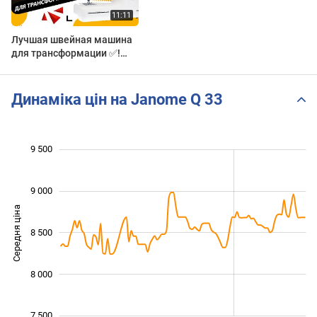
Лучшая швейная машина
для трансформации ✅!
Обзор и тест Janome Q33 |
Папа Швей
Динаміка цін на Janome Q 33
 000
 400
 600
 800
 000
 500
9 500
9 000
Середня ціна
7 800
8 500
8 000
7 500