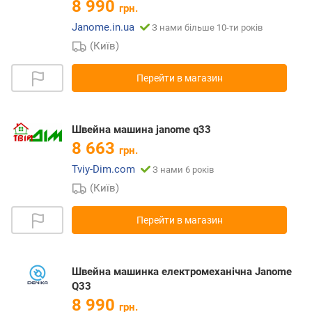
8 990
грн.
Janome.in.ua
З нами більше 10-ти років
(Київ)
Перейти в магазин
Швейна машина janome q33
8 663
грн.
Tviy-Dim.com
З нами 6 років
(Київ)
Перейти в магазин
Швейна машинка електромеханічна Janome
Q33
8 990
грн.