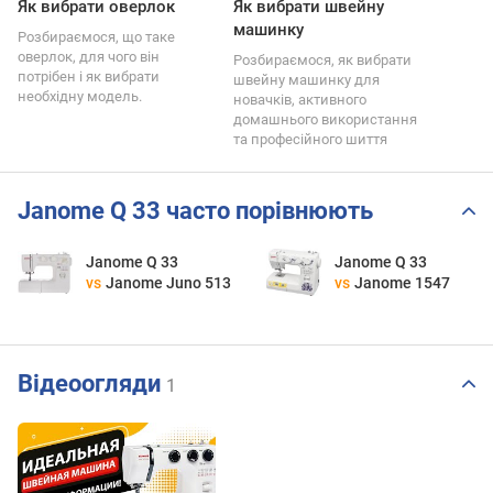
Як вибрати оверлок
Як вибрати швейну
машинку
Розбираємося, що таке
оверлок, для чого він
Розбираємося, як вибрати
потрібен і як вибрати
швейну машинку для
необхідну модель.
новачків, активного
домашнього використання
та професійного шиття
Janome Q 33 часто порівнюють
Janome Q 33
Janome Q 33
vs
Janome Juno 513
vs
Janome 1547
Відеоогляди
1