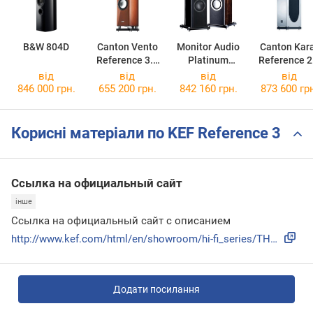
B&W 804D
Canton Vento
Monitor Audio
Canton Kar
Reference 3.2
Platinum
Reference 2
DC
PL300
DC
від
від
від
від
846 000 грн.
655 200 грн.
842 160 грн.
873 600 гр
Корисні матеріали по KEF Reference 3
Ссылка на официальный сайт
інше
Ссылка на официальный сайт с описанием
http://www.kef.com/html/en/showroom/hi-fi_series/THE_REFERE...
Додати посилання