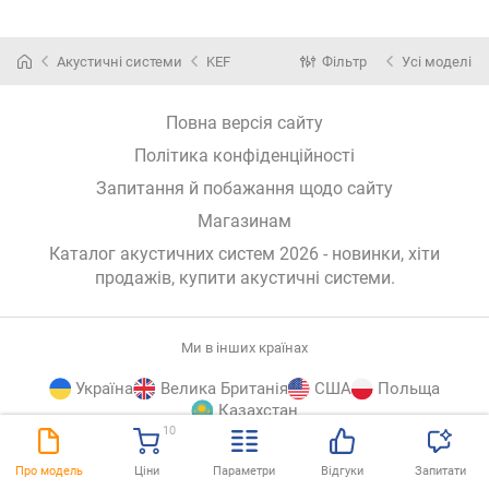
Акустичні системи
KEF
Фільтр
Усі моделі
Повна версія сайту
Політика конфіденційності
Запитання й побажання щодо сайту
Магазинам
Каталог акустичних систем 2026 - новинки, хіти
продажів,
купити акустичні системи
.
Ми в інших країнах
Україна
Велика Британія
США
Польща
Казахстан
10
E-
© E-Katalog, 2026
ВГОРУ
Про модель
Ціни
Параметри
Відгуки
Запитати
Katalog