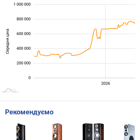
1 000 000
 000
 000
 000
800 000
Середня ціна
600 000
1 000 000
400 000
200 000
0
2024
2025
2028
2026
L
Рекомендуємо