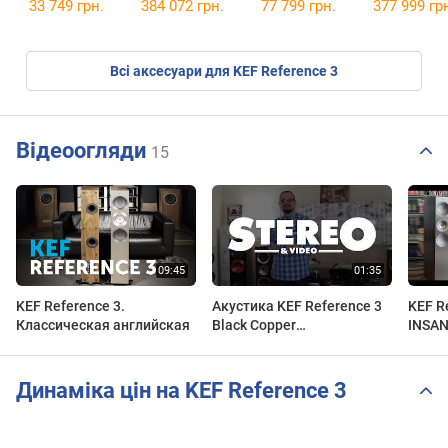
33 749 грн.
384 072 грн.
77 799 грн.
377 999 гр
Всі аксесуари для KEF Reference 3
Відеоогляди
15
KEF Reference 3.
Акустика KEF Reference 3
KEF R
Классическая английская
Black Copper
INSAN
[бинауральные записи
выставки]
Динаміка цін на KEF Reference 3