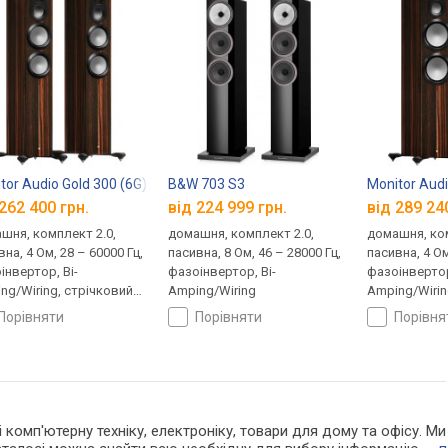
tor Audio Gold 300 (6G)
B&W 703 S3
Monitor Audi
262 400 грн.
від 224 999 грн.
від 289 24
шня, комплект 2.0,
домашня, комплект 2.0,
домашня, ком
на, 4 Ом, 28 – 60000 Гц,
пасивна, 8 Ом, 46 – 28000 Гц,
пасивна, 4 Ом
інвертор, Bi-
фазоінвертор, Bi-
фазоінвертор
ng/Wiring, стрічковий
Amping/Wiring
Amping/Wirin
омінювач
випромінюв
порівняти
порівняти
порівн
 і комп'ютерну техніку, електроніку, товари для дому та офісу. М