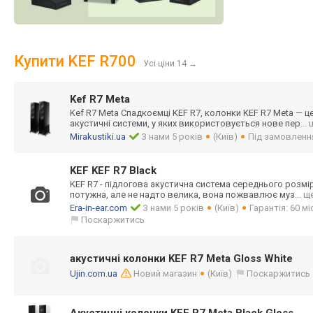
Купити KEF R700
Усі ціни 14
→
Kef R7 Meta
Kef R7 Meta Спадкоємці KEF R7, колонки KEF R7 Meta — це
акустичні системи, у яких використовуєтьс
я нове пер
...
Mirakustiki.ua
З нами 5 років
(Київ)
Під замовленн
KEF KEF R7 Black
KEF R7 - підлогова акустична система середнього розміру
потужна, але не надто велика, вона пожвавлює муз
... щ
Era-in-ear.com
З нами 5 років
(Київ)
Гарантія: 60 м
Поскаржитись
акустичні колонки KEF R7 Meta Gloss White
Ujin.com.ua
Новий магазин
(Київ)
Поскаржитись