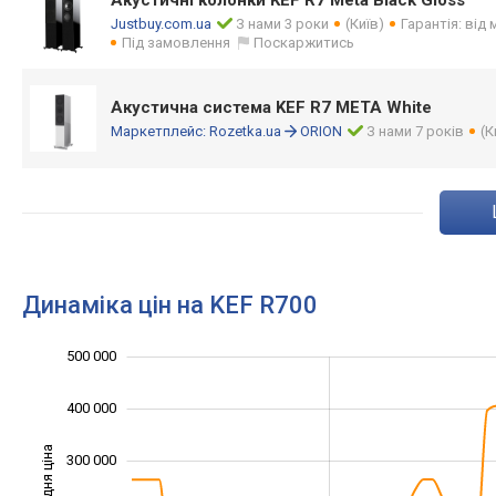
Акустичні колонки KEF R7 Meta Black Gloss
Justbuy.com.ua
З нами 3 роки
(Київ)
Гарантія: від
Під замовлення
Поскаржитись
Акустична система KEF R7 META White
Маркетплейс:
Rozetka.ua
ORION
З нами 7 років
(К
Динаміка цін на KEF R700
500 000
200 000
100 000
600 000
400 000
Середня ціна
300 000
100 000