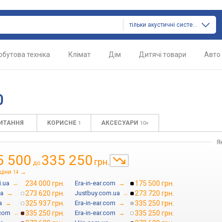
тільки акустичні системи
обутова техніка
Клімат
Дім
Дитячі товари
Авто
0
ПИТАННЯ
КОРИСНЕ
АКСЕСУАРИ
1
10+
Я
5 500
335 250
грн.
до
ціни
→
14
i.ua
→
234 000 грн.
Era-in-ear.com
→
175 500 грн.
ua
→
273 620 грн.
Justbuy.com.ua
→
273 720 грн.
a
→
325 937 грн.
Era-in-ear.com
→
335 250 грн.
.com
→
335 250 грн.
Era-in-ear.com
→
335 250 грн.