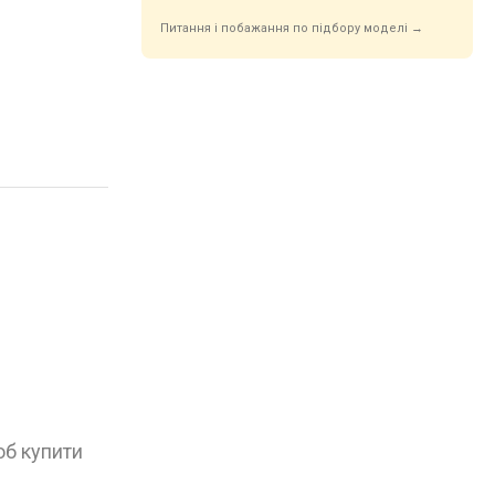
Питання і побажання по підбору моделі →
об купити