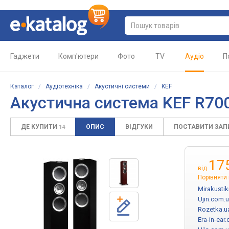
Гаджети
Комп'ютери
Фото
TV
Аудіо
П
Каталог
/
Аудіотехніка
/
Акустичні системи
/
KEF
Акустична система KEF R70
ДЕ КУПИТИ
ОПИС
ВІДГУКИ
ПОСТАВИТИ ЗА
14
17
від
Порівняти 
Mirakustik
Ujin.com.
Rozetka.u
Era-in-ear