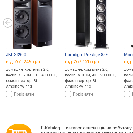
JBL S3900
Paradigm Prestige 85F
Moni
від 261 249 грн.
від 267 126 грн.
від 
домашня, комплект 2.0,
домашня, комплект 2.0,
дома
пасивна, 6 Ом, 33 – 40000 Гц,
пасивна, 8 Ом, 40 – 20000 Гц,
пасив
фазоінвертор, Bi-
фазоінвертор, Bi-
фазо
Amping/Wiring
Amping/Wiring
Ampi
випр
порівняти
порівняти
E-Katalog
— каталог описів і цін на побутову