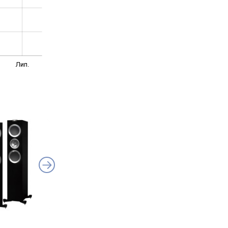
Лип.
KEF R5