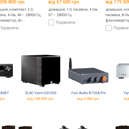
306 800 грн.
від 67 600 грн.
від 175 50
шня, комплект 2.0,
домашня, 1.0, пасивна, 4 Ом,
домашня, ком
на, 4 Ом, 46 – 28000 Гц,
67 – 28000 Гц
пасивна, 8 Ом
інвертор, Bi-
фазоінверто
порівняти
ng/Wiring
порівняти
порівн
580BT
ELAC Varro DS1000
Fosi Audio BT20A Pro
Ya
грн.
від 108 499 грн.
від 4 984 грн.
від