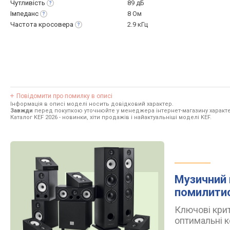
Чутливість
89 дБ
Імпеданс
8 Ом
Частота
кросовера
2.9 кГц
Повідомити про помилку в описі
Інформація в описі моделі носить довідковий характер.
Завжди
перед покупкою уточнюйте у менеджера інтернет-магазину характе
Каталог KEF 2026
- новинки, хіти продажів і найактуальніші моделі KEF.
Музичний 
помилити
Ключові крит
оптимальні к