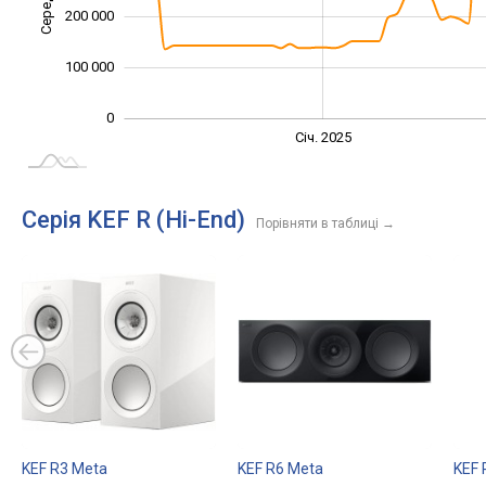
200 000
100 000
0
Січ. 2027
Лип.
Січ. 2025
L
Серія KEF R (Hi-End)
Порівняти в таблиці
→
KEF R3 Meta
KEF R6 Meta
KEF 