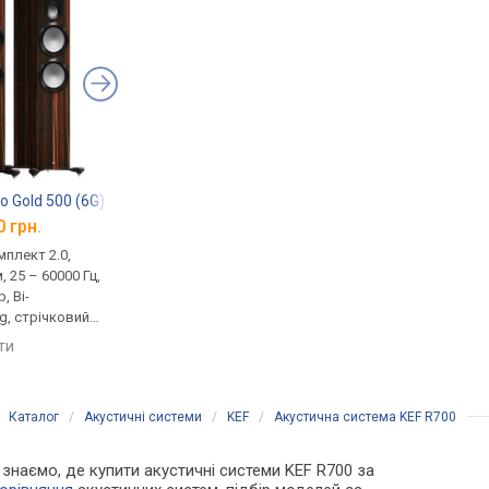
o Gold 500 (6G)
Dali Rubikore 6
Dynaudio Evoke 50
0 грн.
від 221 657 грн.
від 224 640 грн.
плект 2.0,
домашня, комплект 2.0,
домашня, комплект 2
, 25 – 60000 Гц,
пасивна, 4 Ом, 38 – 34000 Гц,
пасивна, 520 Вт, 4 Ом,
, Bi-
фазоінвертор, Bi-
23000 Гц, фазоінверт
g, стрічковий
Amping/Wiring
порівняти
ач
яти
порівняти
Каталог
/
Акустичні системи
/
KEF
/
Акустична система KEF R700
и знаємо, де купити акустичні системи KEF R700 за