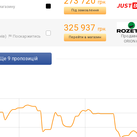
273 720
грн.
 магазину
Під замовлення
325 937
грн.
Продаве
иїв)
Поскаржитись
Перейти в магазин
ORION
ще
9
пропозицій