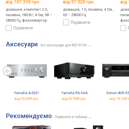
від 107 359 грн.
від 97 020 грн.
від 
домашня, комплект 2.0,
домашня, 1.0, пасивна, 4 Ом,
дома
пасивна, 180 Вт, 4 Ом, 58 –
65 – 28000 Гц
пасив
28000 Гц, фазоінвертор
фазо
порівняти
Ampi
порівняти
Аксесуари
Всі аксесуари для KEF R700
→
Yamaha A-S501
Yamaha RX-V6A
Denon AVR-X
від 25 699 грн.
від 30 998 грн.
від 19 249 
Рекомендуємо
Порівняти в таблиці
→