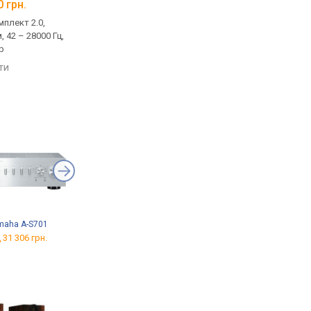
0 грн.
від 166 400 грн.
плект 2.0,
домашня, комплект 2.0,
, 42 – 28000 Гц,
пасивна, 8 Ом, 38 – 50000 Гц,
р
фазоінвертор
яти
порівняти
maha A-S701
Magnat MA 900
Musical Fidelity A1
 31 306 грн.
від 57 734 грн.
від 65 799 грн.