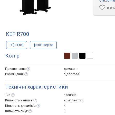
Ujin.com.
в сп
KEF R700
R (Hi-End)
фазоінвертор
Колір
Призначення
домашня
Розміщення
підлогова
Технічні характеристики
Тип
пасивна
Кількість
каналів
комплект 2.0
Кількість
динаміків
4
Кількість
смуг
3