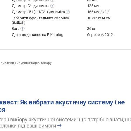
Діаметр СЧ
динаміка
125 мм
Діаметр НЧ (НЧ/СЧ)
динаміка
165 мм
/ x2 /
Габарити фронтальних колонок
107х21x34 см
(ВхШхГ)
Вага
26 кг
Дата додавання на E-Katalog
березень 2012
ристики і комплектацію товару
квест: Як вибрати акустичну систему і не
ся
ерії вибору акустичної системи: що потрібно знати, щ
олонки під ваші вимоги