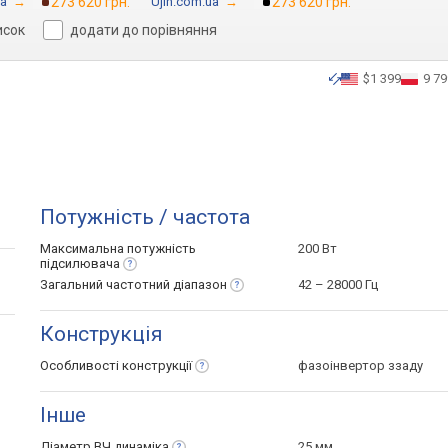
ua
→
273 620 грн.
Ujin.com.ua
→
273 620 грн.
исок
додати до порівняння
$1 399
9 79
Потужність / частота
Максимальна потужність
200 Вт
підсилювача
Загальний частотний
діапазон
42 – 28000 Гц
Конструкція
Особливості
конструкції
фазоінвертор ззаду
Інше
Діаметр ВЧ
динаміка
25 мм