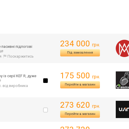
234 000
грн.
 пасивні підлогові
 ще
Під замовлення
я
Поскаржитись
175 500
 із серії KEF R, дуже
грн.
е
Перейти в магазин
іс. від виробника
273 620
грн.
Перейти в магазин