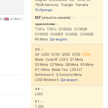
TAGA Harmony
Triangle
Yamaha
Усі бренди
KEF
(
кількість каналів
)
9 zł
4 199 £
одна
колонка
T101c
T301c
Ci100QS
Ci130QR
Ci130QS
Ci160ER
Ci160QL
Ci160QR
R6 Meta
Ще моделі
↓
2.0
Q4
LS50
Q150
Q350
Q750
R700
Blade
Coda W
LSX II
Q1 Meta
Q3 Meta
Q7 Meta
Q8 Meta
R3 Meta
R11 Meta
Blade Two
LSX II LT
Reference 5
Q Concerto Meta
LS50 Wireless II
Ще моделі
↓
3.0
LS60
5.1
T 205