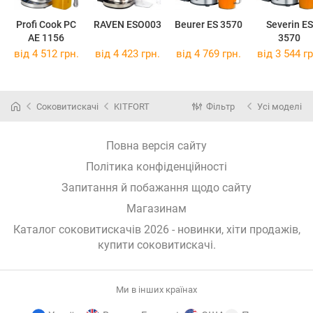
Profi Cook PC
RAVEN ESO003
Beurer ES 3570
Severin ES
AE 1156
3570
від 4 512 грн.
від 4 423 грн.
від 4 769 грн.
від 3 544 гр
Соковитискачі
KITFORT
Фільтр
Усі моделі
Повна версія сайту
Політика конфіденційності
Запитання й побажання щодо сайту
Магазинам
Каталог соковитискачів 2026 - новинки, хіти продажів,
купити соковитискачі
.
Ми в інших країнах