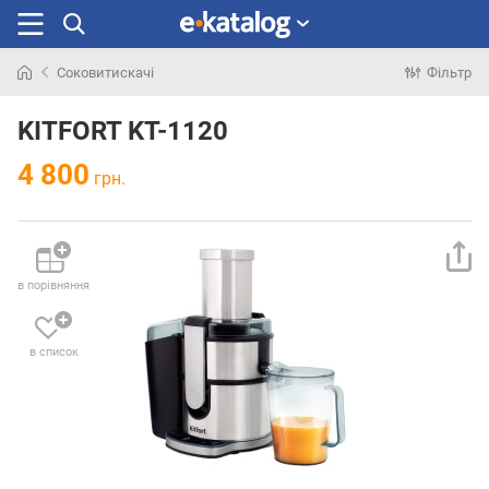
Соковитискачі
Фільтр
Шукали
раніше
KITFORT KT-1120
4 800
грн.
в порівняння
в список