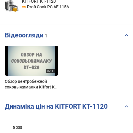
KITFORT KT-1120
vs
Profi Cook PC AE 1156
Відеоогляди
1
Обзор центробежной
соковыжималки Kitfort KT-
1120. Выжал сок из
апельсина!
Динаміка цін на KITFORT KT-1120
5 000
 600
 800
 200