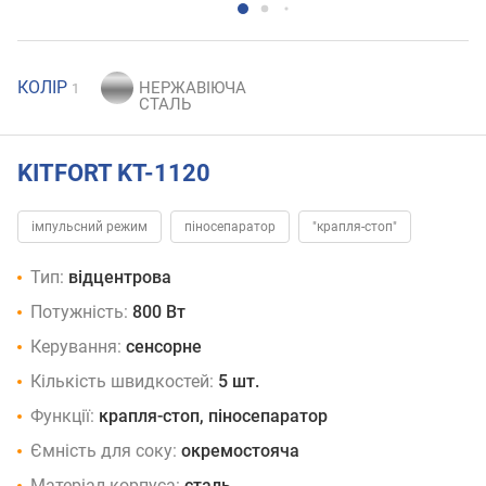
КОЛІР
1
KITFORT KT-1120
імпульсний режим
піносепаратор
"крапля-стоп"
Тип:
відцентрова
Потужність:
800 Вт
Керування:
сенсорне
Кількість швидкостей:
5 шт.
Функції:
крапля-стоп, піносепаратор
Ємність для соку:
окремостояча
Матеріал корпуса:
сталь