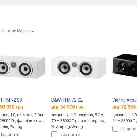
і системи Magnat
→
 HTM 72 S3
B&W HTM 72 S2
Vienna Acou
60 930 грн.
від 54 900 грн.
від 72 536 
шня, 1.0, пасивна, 8 Ом,
домашня, 1.0, пасивна, 8 Ом,
домашня, 1.0,
 28000 Гц, фазоінвертор,
70 – 28000 Гц, фазоінвертор,
44 – 22000 Г
mping/Wiring
Bi-Amping/Wiring
порівн
порівняти
порівняти