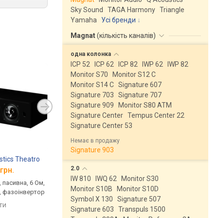
Sky Sound
TAGA Harmony
Triangle
Yamaha
Усі бренди
Magnat
(
кількість каналів
)
одна
колонка
ICP 52
ICP 62
ICP 82
IWP 62
IWP 82
Monitor S70
Monitor S12 C
Monitor S14 C
Signature 607
Signature 703
Signature 707
Signature 909
Monitor S80 ATM
Signature Center
Tempus Center 22
Signature Center 53
Немає в продажу
Signature 903
stics Theatro
2.0
грн.
IW 810
IWQ 62
Monitor S30
 пасивна, 6 Ом,
Monitor S10B
Monitor S10D
ц, фазоінвертор
Symbol X 130
Signature 507
яти
Signature 603
Transpuls 1500