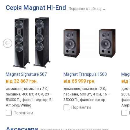
Серія Magnat Hi-End
Порівняти в таблиці
→
Magnat Signature 507
Magnat Transpuls 1500
Magn
від 32 867 грн.
від 65 999 грн.
від 
домашня, комплект 2.0,
домашня, комплект 2.0,
дома
пасивна, 400 Вт, 4 Ом, 23 –
пасивна, 500 Вт, 4 Ом, 16 –
200 В
53000 Гц, фазоінвертор, Bi-
35000 Гц, фазоінвертор
фазо
Amping/Wiring
Ampi
порівняти
порівняти
Аксесуари