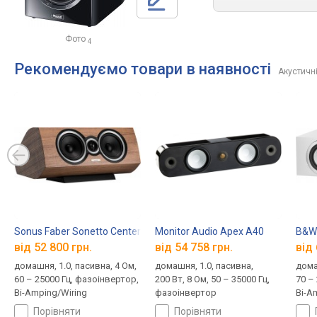
Фото
4
Рекомендуємо товари в наявності
Акустичн
Sonus Faber Sonetto Center I
Monitor Audio Apex A40
B&W
від 52 800 грн.
від 54 758 грн.
від 
домашня, 1.0, пасивна, 4 Ом,
домашня, 1.0, пасивна,
дома
60 – 25000 Гц, фазоінвертор,
200 Вт, 8 Ом, 50 – 35000 Гц,
70 –
Bi-Amping/Wiring
фазоінвертор
Bi-A
порівняти
порівняти