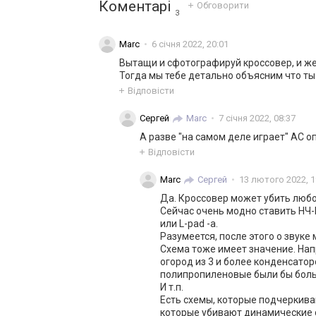
Коментарі
Обговорити
3
Marc
6 січня 2022, 20:01
Вытащи и сфотографируй кроссовер, и же
Тогда мы тебе детально объясним что ты
Відповісти
Сергей
Marc
7 січня 2022, 08:37
А разве "на самом деле играет" АС 
Відповісти
Marc
Сергей
13 лютого 2022, 1
Да. Кроссовер может убить любо
Сейчас очень модно ставить НЧ-
или L-pad -а.
Разумеется, после этого о звуке
Схема тоже имеет значение. Нап
огород из 3 и более конденсатор
полипропиленовые были бы боль
И т.п.
Есть схемы, которые подчеркива
которые убивают динамические с