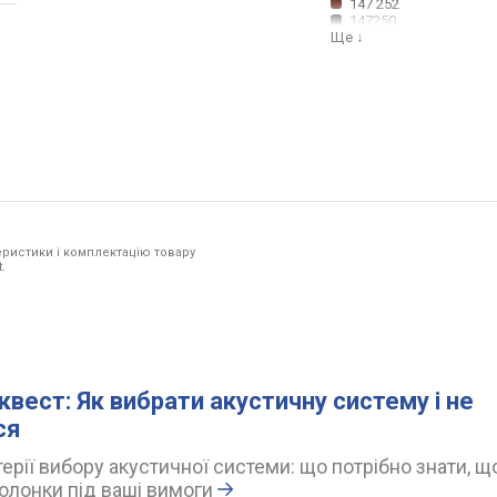
147 252
147250
Ще
↓
ристики і комплектацію товару
.
квест: Як вибрати акустичну систему і не
ся
ерії вибору акустичної системи: що потрібно знати, щ
олонки під ваші вимоги