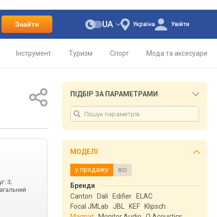
UA
Знайти
Україна
Увійти
Інструмент
Туризм
Спорт
Мода та аксесуари
ПІДБІР ЗА ПАРАМЕТРАМИ
МОДЕЛІ
у продажу
всі
г: 3;
Бренди
Загальний
Canton
Dali
Edifier
ELAC
Focal JMLab
JBL
KEF
Klipsch
Magnat
Monitor Audio
Q Acoustics