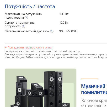
Потужність / частота
Максимальна потужність
180 Вт
підсилювача
Сумарна номінальна
120 Вт
потужність
Загальний частотний
діапазон
30 – 55000 Гц
Повідомити про помилку в описі
Інформація в описі моделі носить довідковий характер.
Завжди
перед покупкою уточнюйте у менеджера інтернет-магазину характе
Каталог Magnat 2026
- новинки, хіти продажів і найактуальніші моделі Magnat
Музичний 
помилити
Ключові крит
оптимальні к