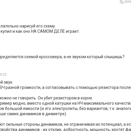
ПЕРЕ
лательно нарисуй его схему.
 купил и как оно НА САМОМ ДЕЛЕ играет.
определяется схемой кроссовера, а не звуком который слышишь?
9:23
й звук.
ВЧ разной громкости, а согласовывать с помощью резистора посл
 можно не говорить. Он убит резистором в корне.
ример модно, вместо одной катушки на НЧ максимального качеств
ов большой емкости (и это электролиты, без вариантов, т.к. анало
ше самих динамиков в диаметре).
ют сильные стороны динамиков, не ограничивая их потенциал, а ес
войства динамиков - их отклик, добротность, мощность, крутят фа