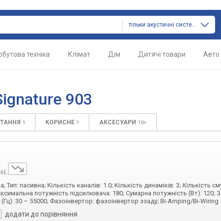
тільки акустичні системи
обутова техніка
Клімат
Дім
Дитячі товари
Авто
ignature 903
ИТАННЯ
КОРИСНЕ
АКСЕСУАРИ
1
1
10+
рн.
 Тип: пасивна; Кількість каналів: 1.0; Кількість динаміків: 3; Кількість сму
аксимальна потужність підсилювача: 180; Сумарна потужність (Вт): 120; 
(Гц): 30 – 55000; Фазоінвертор: фазоінвертор ззаду; Bi-Amping/Bi-Wiring
додати до порівняння