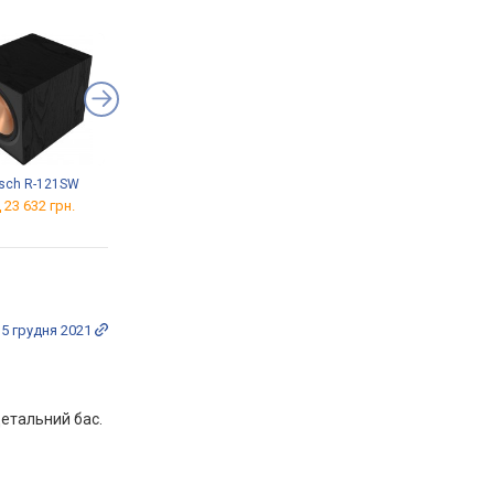
psch R-121SW
Magnat MA 900
Dali SUB C-8 D
 23 632 грн.
від 57 734 грн.
від 17 599 грн.
15 грудня 2021
детальний бас.