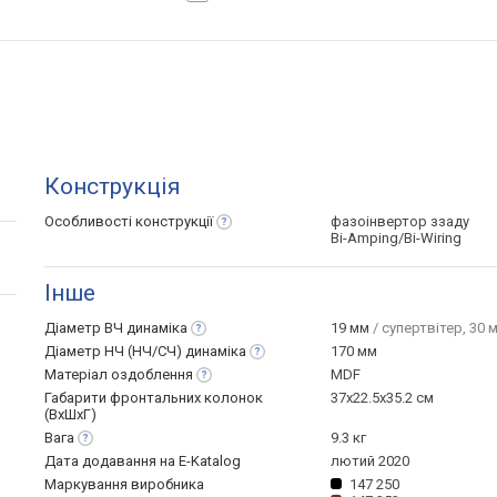
Конструкція
Особливості
конструкції
фазоінвертор ззаду
Bi-Amping/Bi-Wiring
Інше
Діаметр ВЧ
динаміка
19 мм
/ супертвітер, 30 
Діаметр НЧ (НЧ/СЧ)
динаміка
170 мм
Матеріал
оздоблення
MDF
Габарити фронтальних колонок
37x22.5x35.2 см
(ВхШхГ)
Вага
9.3 кг
Дата додавання на E-Katalog
лютий 2020
Маркування виробника
147 250