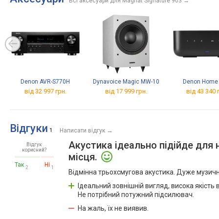
Всі аксесуари для Magnat Signature 903
→
Denon AVR-S770H
Dynavoice Magic MW-10
Denon Home
від 32 997 грн.
від 17 999 грн.
від 43 340 
Відгуки
→
1
Написати відгук
Акустика ідеально підійде для
Відгук
корисний?
місця.
Так
Ні
2
1
Відмінна трьохсмугова акустика. Дуже музичні
Ідеальний зовнішній вигляд, висока якість 
Не потрібний потужний підсилювач.
На жаль, їх не виявив.