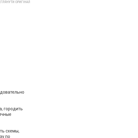
ГЛЯНУТИ ОРИГІНАЛ
едовательно
а, городить
гичные
ть схемы,
зу по