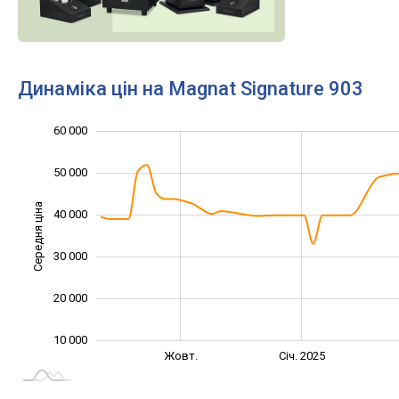
Динаміка цін на Magnat Signature 903
60 000
-10 000
70 000
0
50 000
Середня ціна
40 000
10 000
30 000
20 000
10 000
Лип.
Квіт.
Жовт.
Січ. 2025
L