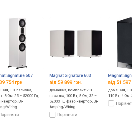
at Signature 607
Magnat Signature 603
Magnat Sign
39 754 грн.
від 59 899 грн.
від 51 597 
шня, 1.0, пасивна,
домашня, комплект 2.0,
домашня, 1.0
т, 8 Ом, 25 – 52000 Гц,
пасивна, 100 Вт, 8 Ом, 32 –
110 Вт, 4 Ом,
інвертор, Bi-
52000 Гц, фазоінвертор, Bi-
порівн
ng/Wiring
Amping/Wiring
порівняти
порівняти