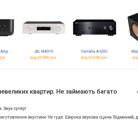
 Amp
JBL MA310
Yamaha A-S301
Kli
грн.
від 20 990 грн.
від 20 646 грн.
від
 невеликих квартир. Не займають багато
. Звук супер!
виготовлення акустики. Не гуде. Широка звукова сцена. Відмінний, 