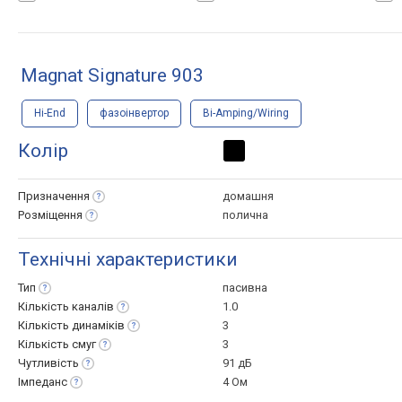
Magnat Signature 903
Hi-End
фазоінвертор
Bi-Amping/Wiring
Колір
Призначення
домашня
Розміщення
полична
Технічні характеристики
Тип
пасивна
Кількість
каналів
1.0
Кількість
динаміків
3
Кількість
смуг
3
Чутливість
91 дБ
Імпеданс
4 Ом