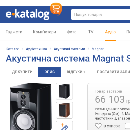
Гаджети
Комп'ютери
Фото
TV
Аудіо
П
Каталог
/
Аудіотехніка
/
Акустичні системи
/
Magnat
Акустична система Magnat S
ДЕ КУПИТИ
ОПИС
ВІДГУКИ
ПОСТАВИТИ ЗАП
1
Товар застарів
66 103
г
Розміщення: полична;
Імпеданс (Ом): 4; М
частотний діапазон 
в список