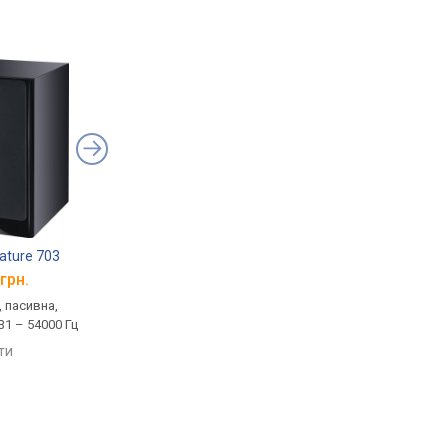
ature 703
Magnat Signature 707
Magnat Signature C
грн.
від 128 322 грн.
від 18 131 грн.
, пасивна,
домашня, 1.0, пасивна,
домашня, 1.0, пасивн
 31 – 54000 Гц
220 Вт, 4 Ом, 22 – 54000 Гц,
110 Вт, 8 Ом, 32 – 530
фазоінвертор, Bi-
фазоінвертор
яти
Amping/Wiring
порівняти
порівняти