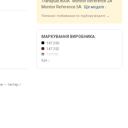
Transpuls 800A
Monitor Reference 2A
Monitor Reference 5A
Ще моделі
↓
Питання і побажання по підбору моделі →
МАРКУВАННЯ ВИРОБНИКА:
147 250
147 252
147250
Ще
↓
мм — твітер /