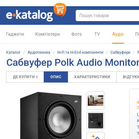
Гаджети
Комп'ютери
Фото
TV
Аудіо
П
Каталог
/
Аудіотехніка
/
Hi-Fi та Hi-End компоненти
/
Сабвуфери
/
Сабвуфер Polk Audio Monito
ДЕ КУПИТИ
ОПИС
ХАРАКТЕРИСТИКИ
ВІДГУК
8
П