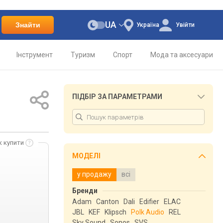
UA
Знайти
Україна
Увійти
Інструмент
Туризм
Спорт
Мода та аксесуари
ПІДБІР ЗА ПАРАМЕТРАМИ
к купити
МОДЕЛІ
у продажу
всі
Бренди
Adam
Canton
Dali
Edifier
ELAC
JBL
KEF
Klipsch
Polk Audio
REL
Sky Sound
Sonos
SVS