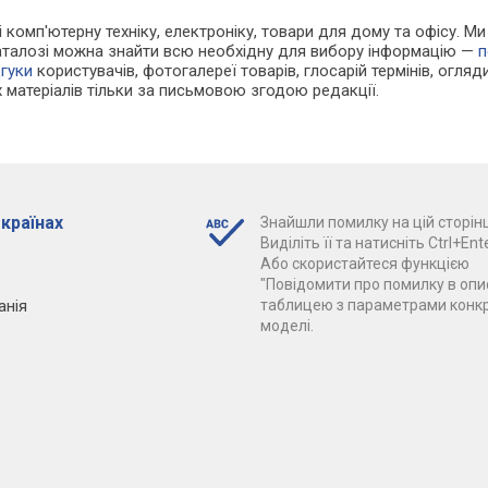
 і комп'ютерну техніку, електроніку, товари для дому та офісу. М
каталозі можна знайти всю необхідну для вибору інформацію —
п
дгуки
користувачів, фотогалереї товарів, глосарій термінів, огляди
 матеріалів тільки за письмовою згодою редакції.
 країнах
Знайшли помилку на цій сторінц
Виділіть її та натисніть Ctrl+Ente
Або скористайтеся функцією
"Повідомити про помилку в опис
анія
таблицею з параметрами конк
моделі.