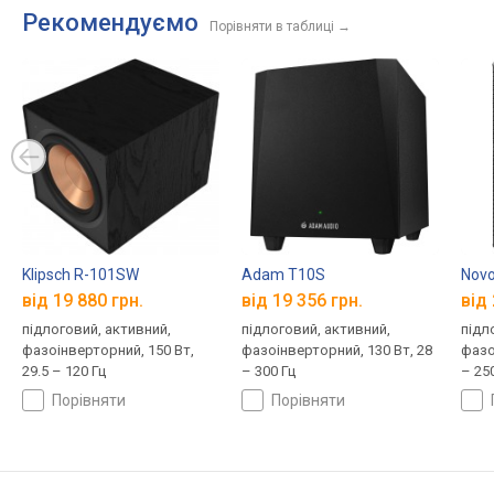
Рекомендуємо
Порівняти в таблиці
→
Klipsch R-101SW
Adam T10S
Novo
від 19 880 грн.
від 19 356 грн.
від 
підлоговий, активний,
підлоговий, активний,
підл
фазоінверторний, 150 Вт,
фазоінверторний, 130 Вт, 28
фазо
29.5 – 120 Гц
– 300 Гц
– 25
порівняти
порівняти