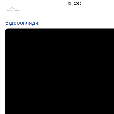
Січ. 2027
Лип.
Січ. 2025
L
Відеоогляди