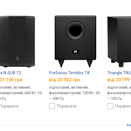
x N-SUB 12
PreSonus Temblor T8
Triangle TA
21 106 грн.
від 20 922 грн.
від 20 799 
оговий, активний,
підлоговий, активний,
підлоговий, 
інверторний, 600 Вт, 35
фазоінверторний, 100 Вт, 30
фазоінвертор
0 Гц
– 200 Гц
– 120 Гц
порівняти
порівняти
порівн
Ка