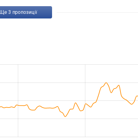
ще
3
пропозиції