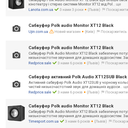
кінотеатру і стерео системи Monitor XT12 від Pol
... ще
Lanota.com.ua
З нами 3 роки
(Львів)
Поскаржит
Сабвуфер Polk audio Monitor XT12 Black
Ujin.com.ua
Новий магазин
(Київ)
Поскаржитись
Сабвуфер Polk audio Monitor XT12 Black
Сабвуфер Polk Audio Monitor XT12 Black забезпечує поту
низькочастотне звучання для домашніх аудіосистем. З
Redprice.sale
З нами 6 років
(Львів)
Поскаржити
Сабвуфер активний Polk Audio XT12SUB Black
Активний сабвуфер Polk Audio XT12SUB у чорному кольо
чистий низькочастотний звук для домашніх аудіоси
... щ
Redprice.sale
З нами 6 років
(Львів)
Поскаржити
Сабвуфер Polk audio Monitor XT12 Black
Сабвуфер Polk Audio Monitor XT12 Black забезпечує поту
низькочастотне звучання для домашніх аудіосистем. З
Timesport.com.ua
З нами 6 років
(Львів)
Поскар