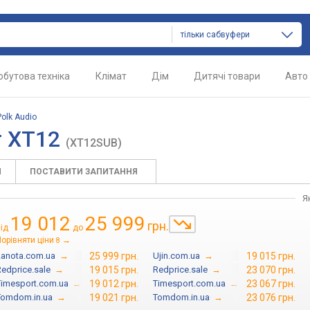
тільки сабвуфери
обутова техніка
Клімат
Дім
Дитячі товари
Авто
Polk Audio
r XT12
(XT12SUB)
И
ПОСТАВИТИ ЗАПИТАННЯ
Я
19 012
25 999
грн.
від
до
орівняти ціни
→
8
Lanota.com.ua
→
25 999 грн.
Ujin.com.ua
→
19 015 грн.
Redprice.sale
→
19 015 грн.
Redprice.sale
→
23 070 грн.
Timesport.com.ua
→
19 012 грн.
Timesport.com.ua
→
23 067 грн.
Tomdom.in.ua
→
19 021 грн.
Tomdom.in.ua
→
23 076 грн.