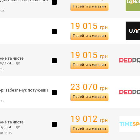
Перейти в магазин
ись
19 015
грн.
Перейти в магазин
19 015
грн.
жне та чисте
авдяки
... ще
Перейти в магазин
сь
23 070
грн.
рі забезпечує потужний і
е
Перейти в магазин
сь
19 012
грн.
жне та чисте
авдяки
... ще
Перейти в магазин
житись