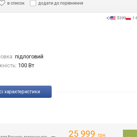
в список
додати до порівняння
$399
1 
овка:
підлоговий
ність:
100 Вт
Всі характеристики
25 999
грн.
са для Вашого домашнього