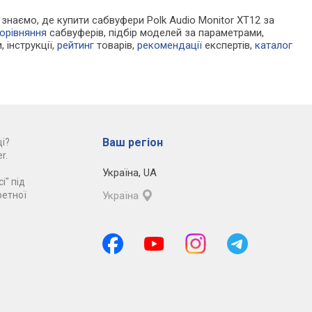
и знаємо, де купити сабвуфери Polk Audio Monitor XT12 за
орівняння
сабвуферів, підбір моделей за параметрами,
, інструкції,
рейтинг
товарів,
рекомендації
експертів,
каталог
Ваш регіон
і?
r.
Україна
,
UA
і" під
ретної
Україна