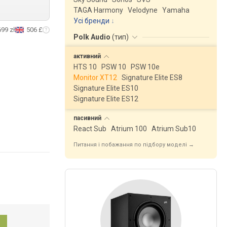
TAGA Harmony
Velodyne
Yamaha
Усі бренди
699 zł
506 £
Polk Audio
(
тип
)
активний
HTS 10
PSW 10
PSW 10e
Monitor XT12
Signature Elite ES8
Signature Elite ES10
Signature Elite ES12
пасивний
React Sub
Atrium 100
Atrium Sub10
Питання і побажання по підбору моделі →