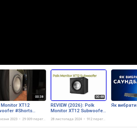
 Monitor XT12
REVIEW (2026): Polk
Як вибрати
woofer #Shorts
Monitor XT12 Subwoofer.
lkAudio #subwoofer
ESSENTIAL details.
резня 2023
29 009 переглядів
28 листопада 2024
912 переглядів
bwooferbasstest