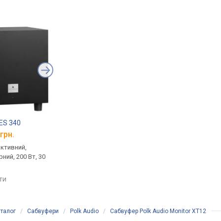
LES 340
Focal JMLab Cub Evo
Mackie MRS10
грн.
від 15 899 грн.
від 17 048 грн.
активний,
підлоговий, активний,
підлоговий, активний
ний, 200 Вт, 30
фазоінверторний, 200 Вт, 35
фазоінверторний, 120
– 150 Гц
– 180 Гц
яти
порівняти
порівняти
талог
/
Сабвуфери
/
Polk Audio
/
Сабвуфер Polk Audio Monitor XT12