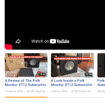
A Review of The Polk
A Look Inside a Polk
Polk
Monitor XT12 Subwoofer
Monitor XT12 Subwoofer
Sub
#Po
15 квітня 2023
53 239 переглядів
4 квітня 2023
31 813 переглядів
30 бе
#su