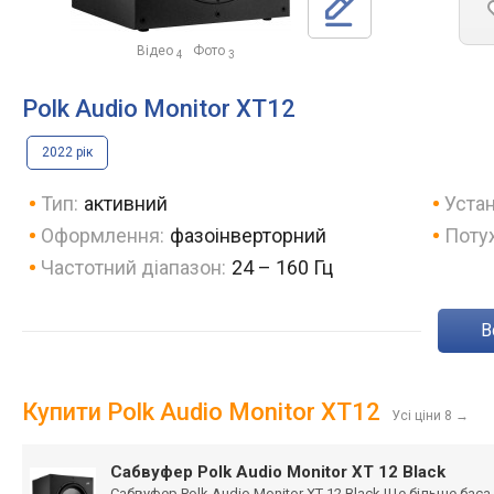
Відео
Фото
4
3
Polk Audio Monitor XT12
2022 рік
Тип:
активний
Устан
Оформлення:
фазоінверторний
Потуж
Частотний діапазон:
24 – 160 Гц
Купити Polk Audio Monitor XT12
Усі ціни 8
→
Сабвуфер Polk Audio Monitor XT 12 Black
Сабвуфер Polk Audio Monitor XT 12 Black Ще більше ба